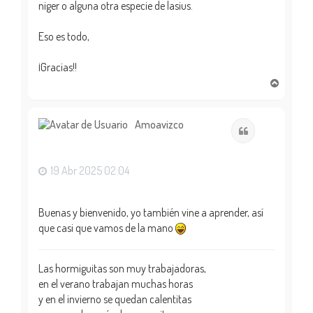
niger o alguna otra especie de lasius.
Eso es todo,
¡Gracias!!
A
r
r
i
Amoavizco
Citar
b
a
19 Abr 2025 02:04
Buenas y bienvenido, yo también vine a aprender, así
que casi que vamos de la mano
Las hormiguitas son muy trabajadoras,
en el verano trabajan muchas horas
y en el invierno se quedan calentitas