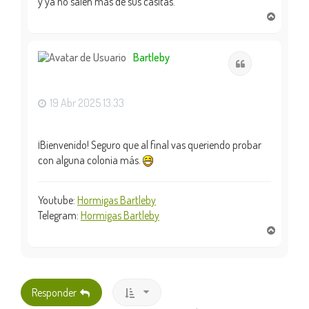
y ya no salen más de sus casitas.
A
r
r
i
Bartleby
Citar
b
a
19 Abr 2025 13:33
¡Bienvenido! Seguro que al final vas queriendo probar
con alguna colonia más.
Youtube:
Hormigas Bartleby
Telegram:
Hormigas Bartleby
A
r
r
i
b
Responder
a