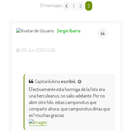
21 mensajes
3
1
2
Anterior
Sergio Ibarra
Citar
09 Jun 2025 14:55
Capitanlubina
escribió:
Efectivamente esta hormiga de la foto era
una herculeanus, no salio adelante. Por no
abrir otro hilo, estas camponotus que
comparto ahora, que camponotus dirias que
es? muchas gracias.