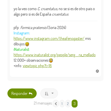
yo la veo como
C. cruentatus
, no se si es de otro pais o
algo pero si es de España
cruentatus
pfp:
Formica pratensis
(Soria 2024)
Instagram
:
https://www.instagram.com/theafenogaster/
mis
dibujos
iNaturalist
:
https://www.inaturalist.org/people/serg ... ra_mellado
12.000+ observaciones
+info:
viewtopic.php?t=18
A
r
r
i
b
Responder
a
21 mensajes
3
1
2
Anterior