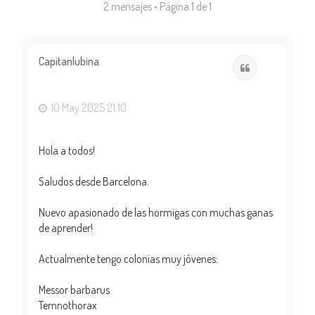
2 mensajes • Página
1
de
1
Capitanlubina
Citar
10 May 2025 21:10
Hola a todos!
Saludos desde Barcelona.
Nuevo apasionado de las hormigas con muchas ganas
de aprender!
Actualmente tengo colonias muy jóvenes:
Messor barbarus
Temnothorax