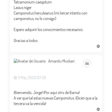
Tetramonium caespitum
Lasius niger
Camponotus herculeanus (mi tercer intento con
camponotus, no lo consigo)
Espero adquirir los conocimientos necesarios.
Gracias a todos.
A
r
r
i
Amanitu Muskari
Citar
b
a
11 May 2025 07:28
¡Bienvenido, Jorge! ¡Por aquí otro de Barna!
A ver que tal estas nuevas Camponotus. ¡Dicen que a la
tercera va la vencida!
A