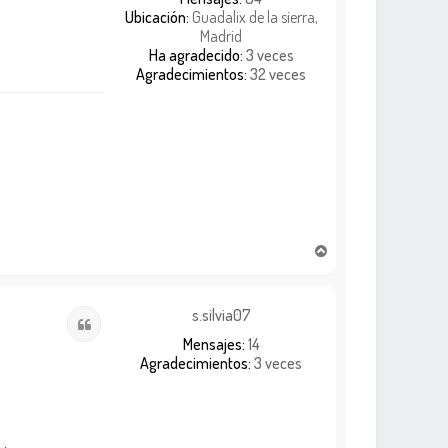
a
Ubicación:
Guadalix de la sierra,
Madrid
Ha agradecido:
3 veces
Agradecimientos:
32 veces
A
r
r
i
s.silvia07
Citar
b
Mensajes:
14
a
Agradecimientos:
3 veces