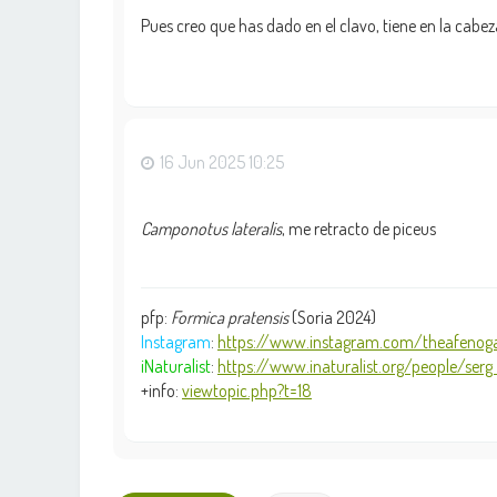
Pues creo que has dado en el clavo, tiene en la cabez
16 Jun 2025 10:25
Camponotus lateralis
, me retracto de piceus
pfp:
Formica pratensis
(Soria 2024)
Instagram
:
https://www.instagram.com/theafenoga
iNaturalist
:
https://www.inaturalist.org/people/serg .
+info:
viewtopic.php?t=18