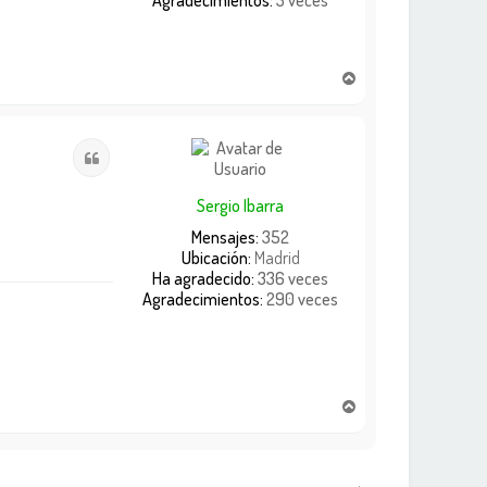
Agradecimientos:
3 veces
A
r
r
i
Citar
b
a
Sergio Ibarra
Mensajes:
352
Ubicación:
Madrid
Ha agradecido:
336 veces
Agradecimientos:
290 veces
A
r
r
i