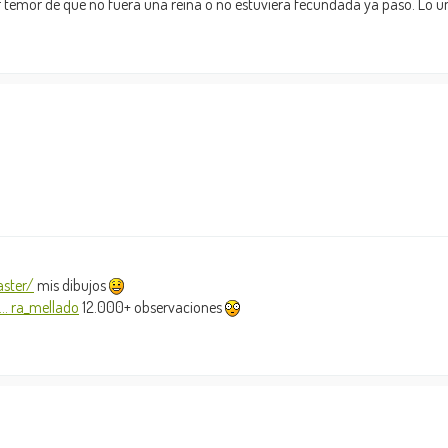
 temor de que no fuera una reina o no estuviera fecundada ya pasó. Lo ú
ster/
mis dibujos
.. ra_mellado
12.000+ observaciones