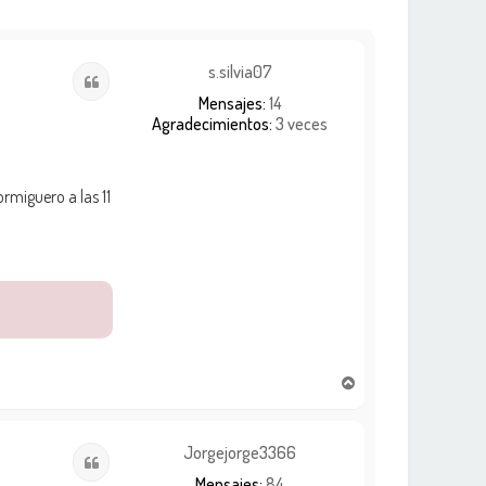
s.silvia07
Citar
Mensajes:
14
Agradecimientos:
3 veces
rmiguero a las 11
A
r
r
i
Jorgejorge3366
Citar
b
Mensajes:
84