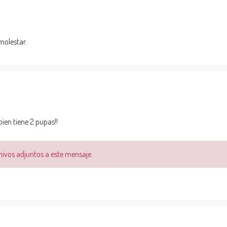
molestar.
bien tiene 2 pupas!!
chivos adjuntos a este mensaje.