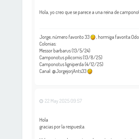
Hola, yo creo que se parece a una reina de camponotu
Jorge, número favorito 33
, hormiga favorita:O
Colonias:
Messor barbarus (13/5/24)
Camponotus pilicornis (13/8/25)
Camponotus ligniperda (4/12/25)
Canal: @JorgejorjAnts33
22 May 2025 09:57
Hola
gracias por la respuesta.