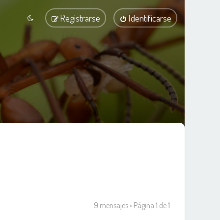
Registrarse
Identificarse
9 mensajes • Página
1
de
1