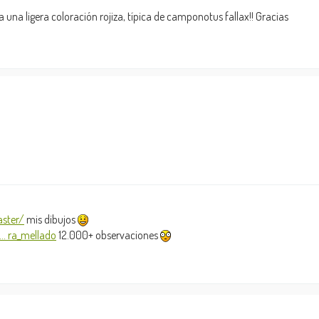
a una ligera coloración rojiza, típica de camponotus fallax!! Gracias
ster/
mis dibujos
.. ra_mellado
12.000+ observaciones