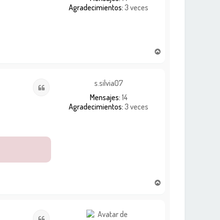
a
Agradecimientos:
3 veces
A
r
r
i
s.silvia07
Citar
b
Mensajes:
14
a
Agradecimientos:
3 veces
A
r
r
i
Citar