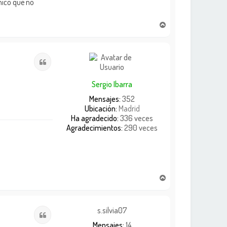
nico que no
A
r
r
i
Citar
b
a
Sergio Ibarra
Mensajes:
352
Ubicación:
Madrid
Ha agradecido:
336 veces
Agradecimientos:
290 veces
A
r
r
i
s.silvia07
Citar
b
Mensajes:
14