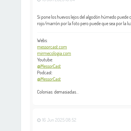
Si pone los huevos lejos del algodón húmedo puede q
rojo/marrón por la foto pero puede que sea por la lu
Webs:
messorcast.com
mirmecologia.com
Youtube:
@MessorCast
Podcast:
@MessorCast
Colonias: demasiadas...
16 Jun 2025 08:52