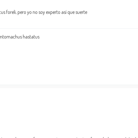
s foreli, pero yo no soy experto así que suerte
dontomachus hastatus