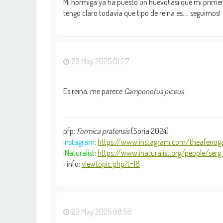
Mi hormiga ya ha puesto un huevo! así que mi primer
tengo claro todavía que tipo de reina es.... seguimos!
23 May 2025 01:27
Es reina, me parece
Camponotus piceus
pfp:
Formica pratensis
(Soria 2024)
Instagram
:
https://www.instagram.com/theafenoga
iNaturalist
:
https://www.inaturalist.org/people/serg .
+info:
viewtopic.php?t=18
23 May 2025 08:59