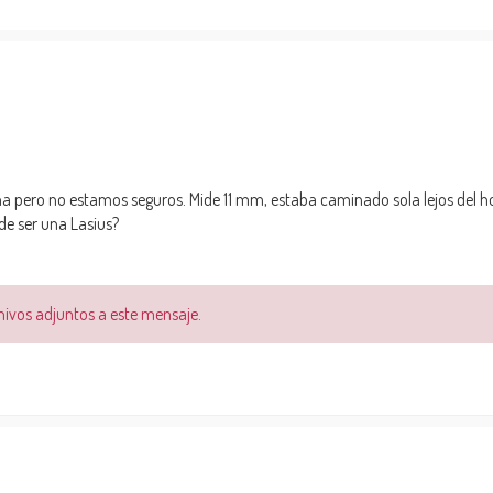
 pero no estamos seguros. Mide 11 mm, estaba caminado sola lejos del ho
de ser una Lasius?
chivos adjuntos a este mensaje.