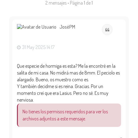
2 mensajes • Página
1
de
1
JoséPM
Citar
31 May 2025 14:17
Que especie de hormiga es esta? Me la encontré en la
salita de mi casa. No midirá mas de 8mm. El peciolo es
alargado. Bueno, os muestro como es.
Y también decidme si es reina. Gracias. Por un
momento creí que era Lasius. Pero no sé. Es muy
nerviosa.
No tienes los permisos requeridos para ver los
archivos adjuntos a este mensaje.