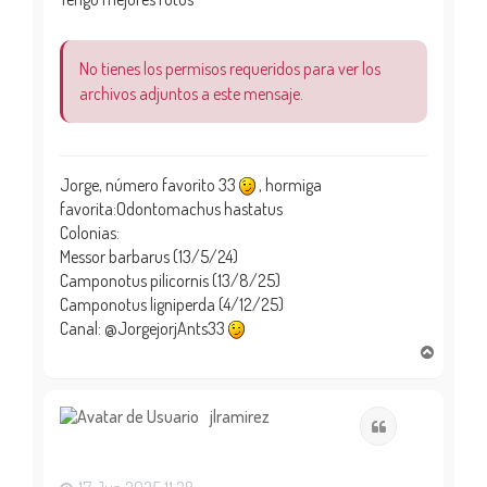
No tienes los permisos requeridos para ver los
archivos adjuntos a este mensaje.
Jorge, número favorito 33
, hormiga
favorita:Odontomachus hastatus
Colonias:
Messor barbarus (13/5/24)
Camponotus pilicornis (13/8/25)
Camponotus ligniperda (4/12/25)
Canal: @JorgejorjAnts33
A
r
r
i
jlramirez
Citar
b
a