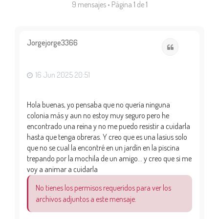
9 mensajes • Página
1
de
1
Jorgejorge3366
Citar
16 Jun 2025 20:51
Hola buenas, yo pensaba que no quería ninguna
colonia más y aun no estoy muy seguro pero he
encontrado una reina y no me puedo resistir a cuidarla
hasta que tenga obreras. Y creo que es una lasius solo
que no se cual la encontré en un jardín en la piscina
trepando por la mochila de un amigo... y creo que si me
voy a animar a cuidarla
No tienes los permisos requeridos para ver los
archivos adjuntos a este mensaje.