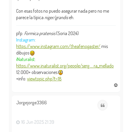
Con esas fotos no puedo asegurar nada pero no me
parece la típica
niger/grandis
eh.
pfp:
Formica pratensis
(Soria 2024)
Instagram
:
https://www.instagram.com/theafenogaster/
mis
dibujos
iNaturalist
:
https://www.inaturalist.org/people/serg ... ra_mellado
12.000+ observaciones
+info:
viewtopic.php?t=18
A
r
r
i
Jorgejorge3366
Citar
b
a
16 Jun 2025 21:39