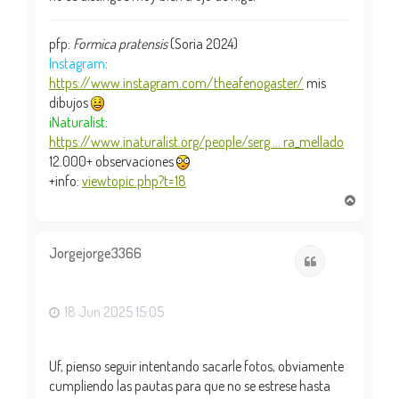
pfp:
Formica pratensis
(Soria 2024)
Instagram
:
https://www.instagram.com/theafenogaster/
mis
dibujos
iNaturalist
:
https://www.inaturalist.org/people/serg ... ra_mellado
12.000+ observaciones
+info:
viewtopic.php?t=18
A
r
r
i
Jorgejorge3366
Citar
b
a
18 Jun 2025 15:05
Uf, pienso seguir intentando sacarle fotos, obviamente
cumpliendo las pautas para que no se estrese hasta