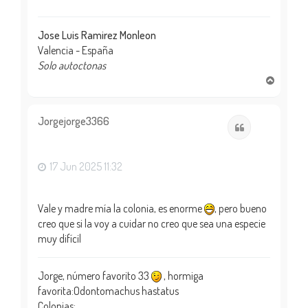
Jose Luis Ramirez Monleon
Valencia - España
Solo autoctonas
A
r
r
i
Jorgejorge3366
Citar
b
a
17 Jun 2025 11:32
Vale y madre mía la colonia, es enorme
, pero bueno
creo que si la voy a cuidar no creo que sea una especie
muy difícil
Jorge, número favorito 33
, hormiga
favorita:Odontomachus hastatus
Colonias: