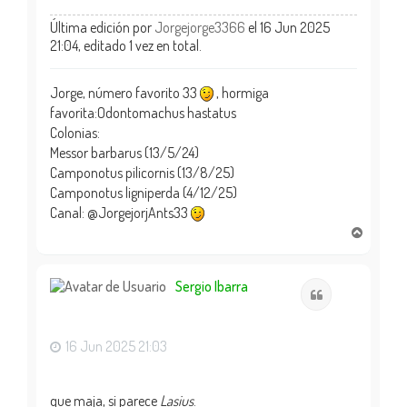
Última edición por
Jorgejorge3366
el 16 Jun 2025
21:04, editado 1 vez en total.
Jorge, número favorito 33
, hormiga
favorita:Odontomachus hastatus
Colonias:
Messor barbarus (13/5/24)
Camponotus pilicornis (13/8/25)
Camponotus ligniperda (4/12/25)
Canal: @JorgejorjAnts33
A
r
r
i
Sergio Ibarra
Citar
b
a
16 Jun 2025 21:03
que maja, si parece
Lasius
.