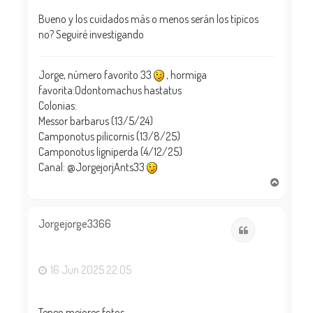
Bueno y los cuidados más o menos serán los típicos
no? Seguiré investigando
Jorge, número favorito 33
, hormiga
favorita:Odontomachus hastatus
Colonias:
Messor barbarus (13/5/24)
Camponotus pilicornis (13/8/25)
Camponotus ligniperda (4/12/25)
Canal: @JorgejorjAnts33
A
r
r
i
Jorgejorge3366
Citar
b
a
16 Jun 2025 22:05
Tengo mejores fotos