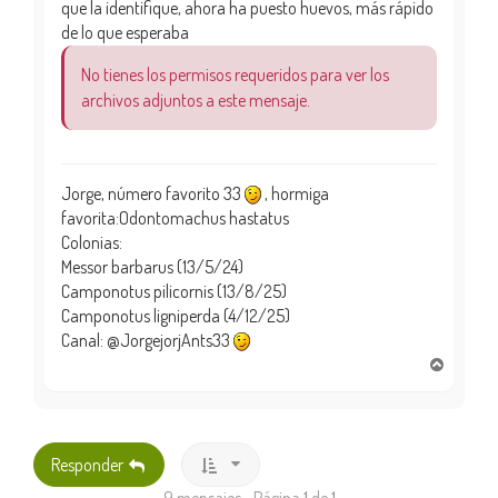
que la identifique, ahora ha puesto huevos, más rápido
de lo que esperaba
No tienes los permisos requeridos para ver los
archivos adjuntos a este mensaje.
Jorge, número favorito 33
, hormiga
favorita:Odontomachus hastatus
Colonias:
Messor barbarus (13/5/24)
Camponotus pilicornis (13/8/25)
Camponotus ligniperda (4/12/25)
Canal: @JorgejorjAnts33
A
r
r
i
b
Responder
a
9 mensajes • Página
1
de
1