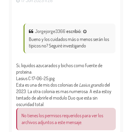
17 Jun 2025 11:28
Jorgejorge3366
escribió:
Bueno y los cuidados más o menos serán los
típicos no? Seguiré investigando
Si, liquidos azucarados y bichos como fuente de
proteina.
Lasius C 17-06-25.jpg
Esta es una de mis dos colonias de
Lasius grandis
del
2023. La otra colonia es mas numerosa. A esta estoy
tentado de abrirle el modulo Duo que esta sin
oscuridad total.
No tienes los permisos requeridos para ver los
archivos adjuntos a este mensaje.