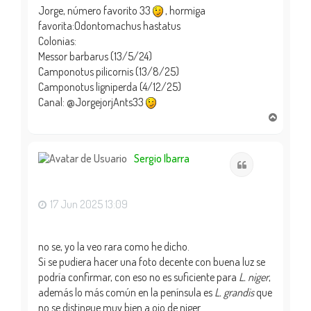
Jorge, número favorito 33
, hormiga
favorita:Odontomachus hastatus
Colonias:
Messor barbarus (13/5/24)
Camponotus pilicornis (13/8/25)
Camponotus ligniperda (4/12/25)
Canal: @JorgejorjAnts33
A
r
r
i
Sergio Ibarra
Citar
b
a
17 Jun 2025 13:09
no se, yo la veo rara como he dicho.
Si se pudiera hacer una foto decente con buena luz se
podría confirmar, con eso no es suficiente para
L. niger
,
además lo más común en la península es
L. grandis
que
no se distingue muy bien a ojo de niger