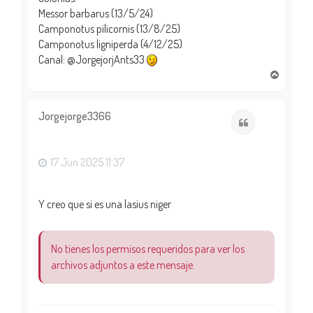
Messor barbarus (13/5/24)
Camponotus pilicornis (13/8/25)
Camponotus ligniperda (4/12/25)
Canal: @JorgejorjAnts33
A
r
r
i
Jorgejorge3366
Citar
b
a
17 Jun 2025 11:37
Y creo que si es una lasius niger
No tienes los permisos requeridos para ver los
archivos adjuntos a este mensaje.