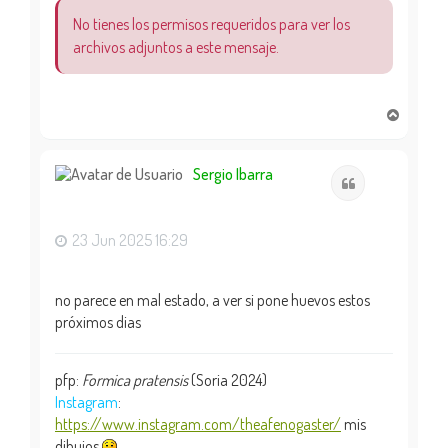
No tienes los permisos requeridos para ver los
archivos adjuntos a este mensaje.
A
r
r
i
Sergio Ibarra
Citar
b
a
23 Jun 2025 16:29
no parece en mal estado, a ver si pone huevos estos
próximos dias
pfp:
Formica pratensis
(Soria 2024)
Instagram
:
https://www.instagram.com/theafenogaster/
mis
dibujos