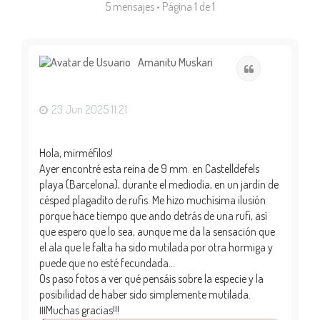
5 mensajes • Página
1
de
1
Amanitu Muskari
Citar
23 Jun 2025 11:21
Hola, mirméfilos!
Ayer encontré esta reina de 9 mm. en Castelldefels
playa (Barcelona), durante el mediodía, en un jardín de
césped plagadito de rufis. Me hizo muchísima ilusión
porque hace tiempo que ando detrás de una rufi, así
que espero que lo sea, aunque me da la sensación que
el ala que le falta ha sido mutilada por otra hormiga y
puede que no esté fecundada...
Os paso fotos a ver qué pensáis sobre la especie y la
posibilidad de haber sido simplemente mutilada.
¡¡¡Muchas gracias!!!