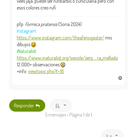
vees jaja, puede ser rufibarbis o cunicularia pero con
esos colores creo rufi
pfp:
Formica pratensis
(Soria 2024)
Instagram
:
https://www.instagram.com/theafenogaster/
mis
dibujos
iNaturalist
:
https://www.inaturalist.org/people/serg ... ra_mellado
12.000+ observaciones
+info:
viewtopic.php?t=18
A
r
r
i
b
Responder
a
5 mensajes • Página
1
de
1
Ir a