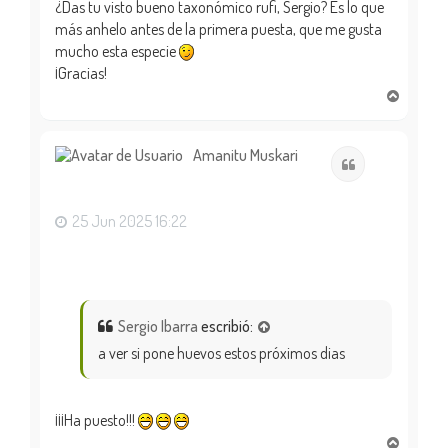
¿Das tu visto bueno taxonómico rufi, Sergio? Es lo que
más anhelo antes de la primera puesta, que me gusta
mucho esta especie
¡Gracias!
A
r
r
i
Amanitu Muskari
Citar
b
a
25 Jun 2025 16:22
Sergio Ibarra
escribió:
a ver si pone huevos estos próximos dias
¡¡¡Ha puesto!!!
A