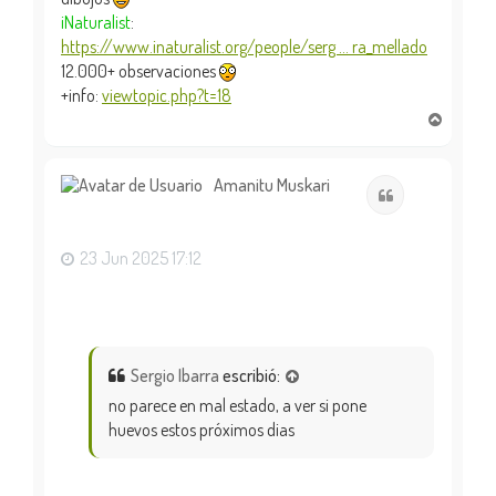
iNaturalist
:
https://www.inaturalist.org/people/serg ... ra_mellado
12.000+ observaciones
+info:
viewtopic.php?t=18
A
r
r
i
Amanitu Muskari
Citar
b
a
23 Jun 2025 17:12
Sergio Ibarra
escribió:
no parece en mal estado, a ver si pone
huevos estos próximos dias