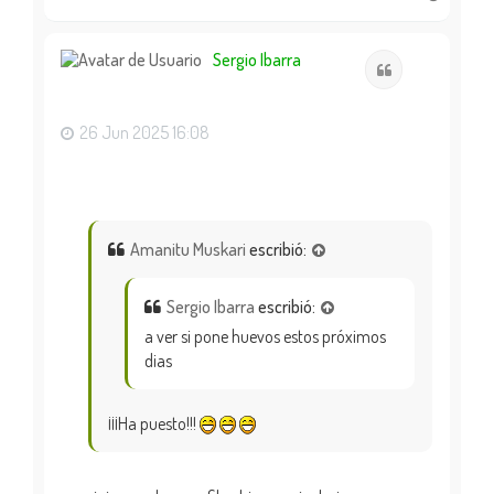
r
r
i
Sergio Ibarra
Citar
b
a
26 Jun 2025 16:08
Amanitu Muskari
escribió:
Sergio Ibarra
escribió:
a ver si pone huevos estos próximos
dias
¡¡¡Ha puesto!!!