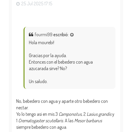
25 Jul 2025 17:15
fourmi99
escribió:
Hola mourebi!
Gracias por la ayuda.
Entonces con el bebedero con agua
azucarada sirve? No?
Un saludo.
No, bebedero con agua y aparte otro bebedero con
nectar.
Yo lo tengo asi en mis 3
Camponotus
, 2
Lasius grandis
y
1
Crematogaster scutellaris
. A las
Mesor barbarus
siempre bebedero con agua.