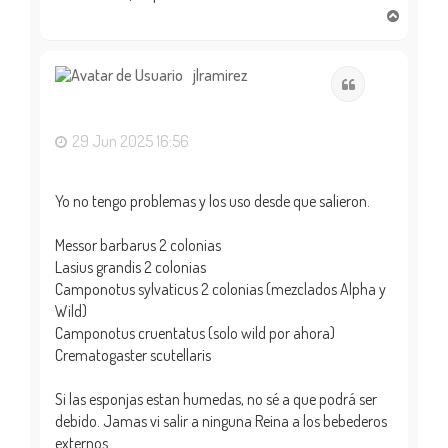
A
r
r
i
jlramirez
Citar
b
a
29 Jun 2025 16:56
Yo no tengo problemas y los uso desde que salieron.
Messor barbarus 2 colonias
Lasius grandis 2 colonias
Camponotus sylvaticus 2 colonias (mezclados Alpha y
Wild)
Camponotus cruentatus (solo wild por ahora)
Crematogaster scutellaris
Si las esponjas estan humedas, no sé a que podrá ser
debido. Jamas vi salir a ninguna Reina a los bebederos
externos.