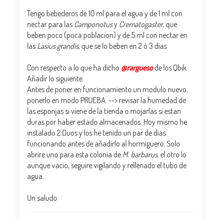
Tengo bebederos de 10 ml para el agua y de 1 ml con
nectar para las
Camponotus
y
Crematogaster
, que
beben poco (poca poblacion) y de 5 ml con nectar en
las
Lasius grandis
, que se lo beben en 2 ó 3 dias
Con respecto a lo que ha dicho
@rargueso
de los Qbik.
Añadir lo siguiente:
Antes de poner en funcionamiento un modulo nuevo,
ponerlo en modo PRUEBA. --> revisar la humedad de
las esponjas si viene de la tienda o mojarlas si estan
duras por haber estado almacenados. Hoy mismo he
instalado 2 Duos y los he tenido un par de dias
funcionando antes de añadirlo al hormiguero. Solo
abrire uno para esta colonia de
M. barbarus
, el otro lo
aunque vacio, seguire vigilando y rellenado el tubo de
agua.
Un saludo