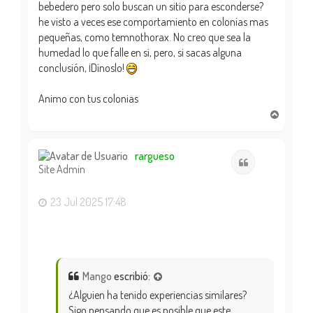
bebedero pero solo buscan un sitio para esconderse?
he visto a veces ese comportamiento en colonias mas
pequeñas, como temnothorax. No creo que sea la
humedad lo que falle en si, pero, si sacas alguna
conclusión, ¡Dínoslo!
Animo con tus colonias
A
r
r
i
rargueso
Citar
Site Admin
b
a
23 Jul 2025 17:48
Mango
escribió:
¿Alguien ha tenido experiencias similares?
Sigo pensando que es posible que este