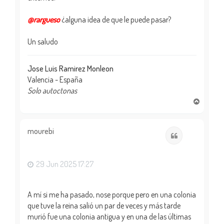
@rargueso
¿alguna idea de que le puede pasar?
Un saludo
Jose Luis Ramirez Monleon
Valencia - España
Solo autoctonas
A
r
r
i
mourebi
Citar
b
a
29 Jun 2025 17:27
A mí si me ha pasado, nose porque pero en una colonia
que tuve la reina salió un par de veces y más tarde
murió fue una colonia antigua y en una de las últimas