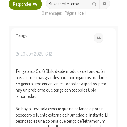
Búsqueda 
Buscar
Responder
9 mensajes • Página
1
de
1
Mango
Citar
29 Jun 2025 16:12
Tengo unos 5 o 6 Qbik, desde módulos de fundación
hasta otros más grandes para hormigueros maduros.
En general, me encantan en todos los aspectos, pero
hay un problema que tengo con todos los Qbik:
la humedad.
No hay ni una sola especie que no se lance a por un
bebedero o fuente externa de humedad al instante. El
peor caso es una colonia que tengo de Tetramorium