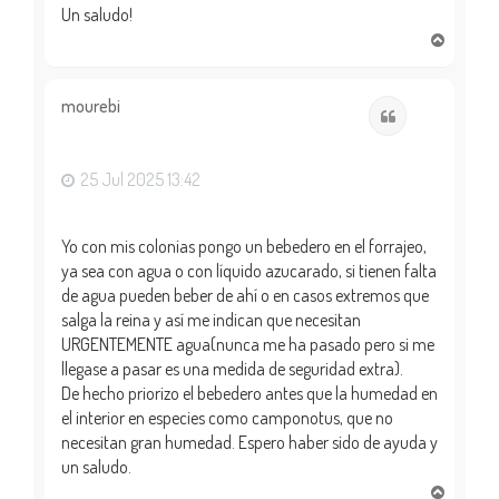
Un saludo!
A
r
r
i
mourebi
Citar
b
a
25 Jul 2025 13:42
Yo con mis colonias pongo un bebedero en el forrajeo,
ya sea con agua o con líquido azucarado, si tienen falta
de agua pueden beber de ahí o en casos extremos que
salga la reina y así me indican que necesitan
URGENTEMENTE agua(nunca me ha pasado pero si me
llegase a pasar es una medida de seguridad extra).
De hecho priorizo el bebedero antes que la humedad en
el interior en especies como camponotus, que no
necesitan gran humedad. Espero haber sido de ayuda y
un saludo.
A