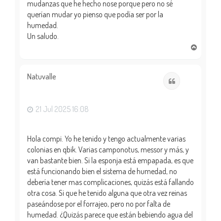
mudanzas que he hecho nose porque pero no sé
querían mudar yo pienso que podía ser por la
humedad.
Un saludo.
A
r
r
i
Natuvalle
Citar
b
a
21 Jul 2025 16:08
Hola compi. Yo he tenido y tengo actualmente varias
colonias en qbik. Varias camponotus, messor y más, y
van bastante bien. Si la esponja está empapada, es que
está funcionando bien el sistema de humedad, no
debería tener mas complicaciones, quizás está fallando
otra cosa. Si que he tenido alguna que otra vez reinas
paseándose por el forrajeo, pero no por falta de
humedad. ¿Quizás parece que están bebiendo agua del