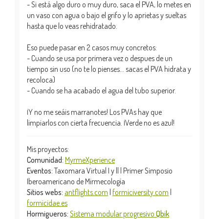
- Si está algo duro o muy duro, saca el PVA, lo metes en
un vaso con agua o bajo el grifo y lo aprietas y sueltas
hasta que lo veas rehidratado.
Eso puede pasar en 2 casos muy concretos:
- Cuando se usa por primera vez o despues de un
tiempo sin uso (no te lo pienses... sacas el PVA hidrata y
recoloca)
- Cuando se ha acabado el agua del tubo superior.
¡Y no me seáis marranotes! Los PVAs hay que
limpiarlos con cierta frecuencia. ¡Verde no es azul!
Mis proyectos:
Comunidad
:
MyrmeXperience
Eventos
: Taxomara Virtual I y || | Primer Simposio
Iberoamericano de Mirmecología
Sitios webs:
antflights.com
|
formiciversity.com
|
formicidae.es
Hormigueros:
Sistema modular progresivo
Qbik