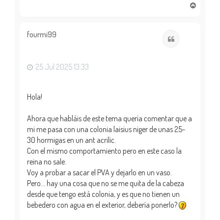
A
r
r
i
fourmi99
Citar
b
a
25 Jul 2025 13:33
Hola!
Ahora que habláis de este tema quería comentar que a
mi me pasa con una colonia laisius niger de unas 25-
30 hormigas en un ant acrilic.
Con el mismo comportamiento pero en este caso la
reina no sale.
Voy a probar a sacar el PVA y dejarlo en un vaso.
Pero... hay una cosa que no se me quita de la cabeza
desde que tengo está colonia, y es que no tienen un
bebedero con agua en el exterior, debería ponerlo?