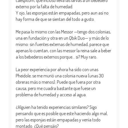
caespitum, que incluso lleva las larvas a un bebedero
externo por la falta de humedad.
Y ojo, las esponjas están empapadas, pero aun así no
hay forma de que se sientan del todo a gusto.
Me pasa lo mismo con las Messor —tengo dos colonias,
una en fundación y otra en un Qbik Duo— y más de lo
mismo: sin fuentes externas de humedad, parece que
apenas lo cuentan, con las messor la reina sale a beber
a los bebederos externos porque... si? Muy raro.
La peor experiencia por ahora ha sido con unas
Pheidole; se me murió una colonia nueva (unas 30
obreras más o menos). Puede que fuera por otra
causa, pero me cuadra bastante que fuese un
problema de humedad y acceso al agua.
¿Alguien ha tenido experiencias similares? Sigo
pensando que es posible que este haciendo algo mal,
pero las esponjas están empapadas y venía todo
montado. ¿Qué pensáis?