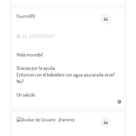
r
r
i
fourmi99
Citar
b
a
25 Jul 2025 14:07
Hola mourebi!
Gracias por la ayuda.
Entonces con el bebedero con agua azucarada sirve?
No?
Un saludo.
A
r
r
i
jlramirez
Citar
b
a