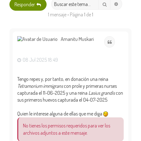
Búsqueda 
Buscar
Responder
1 mensaje • Página
1
de
1
Amanitu Muskari
Citar
08 Jul 2025 18:49
Tengo repes y, por tanto, en donación una reina
Tetramorium immigrans
con prole y primeras nurses
capturada el 11-06-2025 y una reina
Lasius grandis
con
sus primeros huevos capturada el 04-07-2025
Quien le interese alguna de ellas que me diga
No tienes los permisos requeridos para ver los
archivos adjuntos a este mensaje.