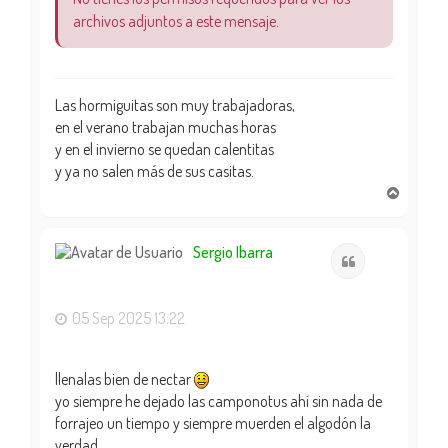
archivos adjuntos a este mensaje.
Las hormiguitas son muy trabajadoras,
en el verano trabajan muchas horas
y en el invierno se quedan calentitas
y ya no salen más de sus casitas.
A
r
r
i
Sergio Ibarra
Citar
b
a
05 Sep 2025 13:22
llenalas bien de nectar
yo siempre he dejado las camponotus ahí sin nada de
forrajeo un tiempo y siempre muerden el algodón la
verdad