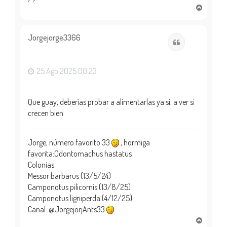
A
r
r
i
Jorgejorge3366
Citar
b
a
25 Ago 2025 00:23
Que guay, deberías probar a alimentarlas ya si, a ver si
crecen bien
Jorge, número favorito 33
, hormiga
favorita:Odontomachus hastatus
Colonias:
Messor barbarus (13/5/24)
Camponotus pilicornis (13/8/25)
Camponotus ligniperda (4/12/25)
Canal: @JorgejorjAnts33
A