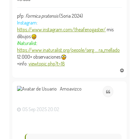
pfp:
Formica pratensis
(Soria 2024)
Instagram
:
https://www.instagram.com/theafenogaster/
mis
dibujos
iNaturalist
:
https://www.inaturalist.org/people/serg ... ra_mellado
12.000+ observaciones
+info:
viewtopic.php?t=18
A
r
r
i
Amoavizco
Citar
b
a
05 Sep 2025 20:02