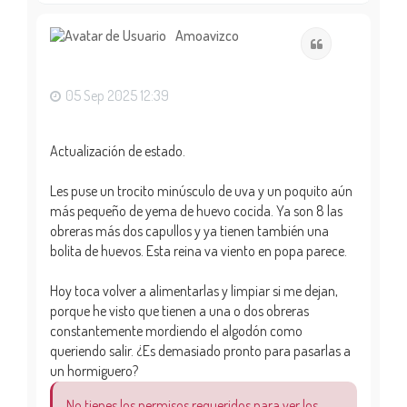
r
i
Amoavizco
Citar
b
a
05 Sep 2025 12:39
Actualización de estado.
Les puse un trocito minúsculo de uva y un poquito aún
más pequeño de yema de huevo cocida. Ya son 8 las
obreras más dos capullos y ya tienen también una
bolita de huevos. Esta reina va viento en popa parece.
Hoy toca volver a alimentarlas y limpiar si me dejan,
porque he visto que tienen a una o dos obreras
constantemente mordiendo el algodón como
queriendo salir. ¿Es demasiado pronto para pasarlas a
un hormiguero?
No tienes los permisos requeridos para ver los