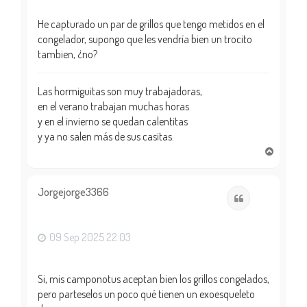
He capturado un par de grillos que tengo metidos en el
congelador, supongo que les vendría bien un trocito
tambien, ¿no?
Las hormiguitas son muy trabajadoras,
en el verano trabajan muchas horas
y en el invierno se quedan calentitas
y ya no salen más de sus casitas.
A
r
r
i
Jorgejorge3366
Citar
b
a
09 Sep 2025 22:03
Si, mis camponotus aceptan bien los grillos congelados,
pero parteselos un poco qué tienen un exoesqueleto