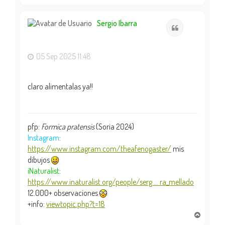
r
r
i
Sergio Ibarra
Citar
b
a
05 Sep 2025 11:48
claro alimentalas ya!!
pfp:
Formica pratensis
(Soria 2024)
Instagram
:
https://www.instagram.com/theafenogaster/
mis
dibujos
iNaturalist
:
https://www.inaturalist.org/people/serg ... ra_mellado
12.000+ observaciones
+info:
viewtopic.php?t=18
A
r