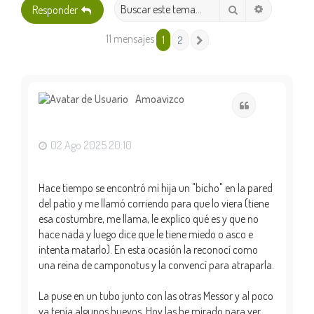
Búsqueda 
Buscar
Responder
11 mensajes
1
2
Siguiente
Amoavizco
Citar
02 Ago 2025 20:10
Hace tiempo se encontró mi hija un "bicho" en la pared
del patio y me llamó corriendo para que lo viera (tiene
esa costumbre, me llama, le explico qué es y que no
hace nada y luego dice que le tiene miedo o asco e
intenta matarlo). En esta ocasión la reconocí como
una reina de camponotus y la convencí para atraparla.
La puse en un tubo junto con las otras Messor y al poco
ya tenía algunos huevos. Hoy las he mirado para ver