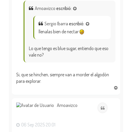
Amoavizco
escribió:
Sergio Ibarra
escribió:
llenalas bien de nectar
Lo que tengo es blue sugar, entiendo que eso
vale no?
Si, que se hinchen, siempre van a morder el algodón
para explorar.
A
r
r
i
Amoavizco
Citar
b
a
06 Sep 2025 20:01