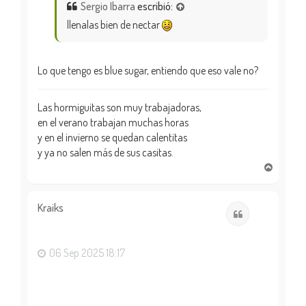
Sergio Ibarra
escribió:
llenalas bien de nectar
Lo que tengo es blue sugar, entiendo que eso vale no?
Las hormiguitas son muy trabajadoras,
en el verano trabajan muchas horas
y en el invierno se quedan calentitas
y ya no salen más de sus casitas.
A
r
r
i
Kraiks
Citar
b
a
06 Sep 2025 18:17