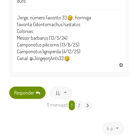
duro
Jorge, número favorito 33
, hormiga
favorita:Odontomachus hastatus
Colonias:
Messor barbarus (13/5/24)
Camponotus pilicornis (13/8/25)
Camponotus ligniperda (4/12/25)
Canal: @JorgejorjAnts33
A
r
r
i
b
Responder
a
11 mensajes
1
2
Siguiente
Ir a