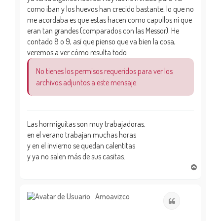
como iban y los huevos han crecido bastante, lo que no
me acordaba es que estas hacen como capullos ni que
eran tan grandes (comparados con las Messor). He
contado 8 o 9, así que pienso que va bien la cosa,
veremos a ver cómo resulta todo.
No tienes los permisos requeridos para ver los
archivos adjuntos a este mensaje.
Las hormiguitas son muy trabajadoras,
en el verano trabajan muchas horas
y en el invierno se quedan calentitas
y ya no salen más de sus casitas.
A
r
r
i
Amoavizco
Citar
b
a