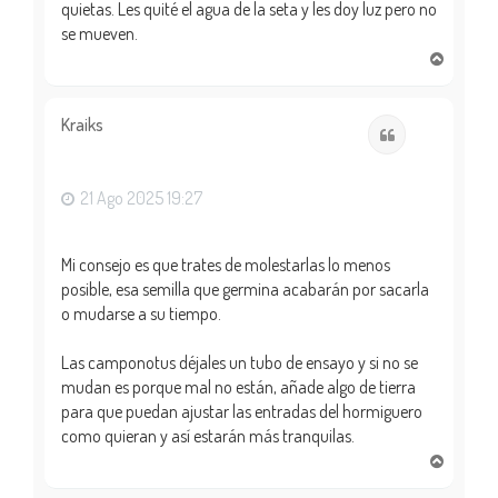
quietas. Les quité el agua de la seta y les doy luz pero no
se mueven.
A
r
r
i
Kraiks
Citar
b
a
21 Ago 2025 19:27
Mi consejo es que trates de molestarlas lo menos
posible, esa semilla que germina acabarán por sacarla
o mudarse a su tiempo.
Las camponotus déjales un tubo de ensayo y si no se
mudan es porque mal no están, añade algo de tierra
para que puedan ajustar las entradas del hormiguero
como quieran y así estarán más tranquilas.
A
r