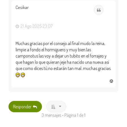
r
i
Cesikar
Citar
b
a
21 Ago 2025 23:07
Muchas gracias por el consejo.al final mudo la reina,
limpie a fondo el hormiguero y muy bien.las
camponotus las voy a dejar un tubito en el forrajeo y
que hagan lo que quieran jeje ha nacido una nueva así
que como dices tú,no estarán tan mal..muchas gracias.
A
r
r
i
b
Responder
a
3 mensajes • Página
1
de
1