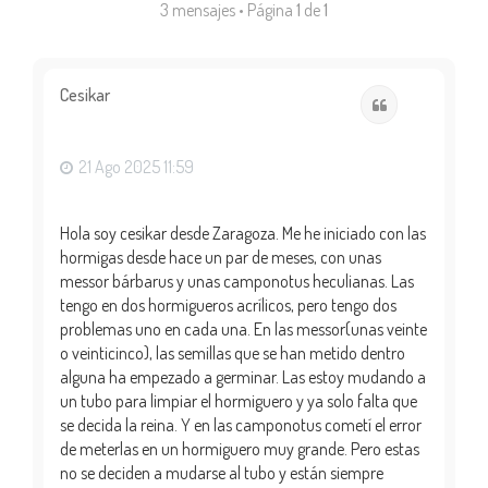
3 mensajes • Página
1
de
1
Cesikar
Citar
21 Ago 2025 11:59
Hola soy cesikar desde Zaragoza. Me he iniciado con las
hormigas desde hace un par de meses, con unas
messor bárbarus y unas camponotus heculianas. Las
tengo en dos hormigueros acrílicos, pero tengo dos
problemas uno en cada una. En las messor(unas veinte
o veinticinco), las semillas que se han metido dentro
alguna ha empezado a germinar. Las estoy mudando a
un tubo para limpiar el hormiguero y ya solo falta que
se decida la reina. Y en las camponotus cometí el error
de meterlas en un hormiguero muy grande. Pero estas
no se deciden a mudarse al tubo y están siempre