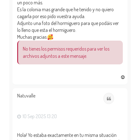
un poco más.
Es la colonia mas grande que he tenido y no quiero
cagarla por eso pido vuestra ayuda.
Adjunto una foto del hormiguero para que podáis ver
lo lleno que esta el hormiguero.
Muchas gracias
No tienes los permisos requeridos para ver los
archivos adjuntos a este mensaje.
A
r
r
i
Natuvalle
Citar
b
a
10 Sep 2025 13:20
Hola! Yo estaba exactamente en tu misma situación