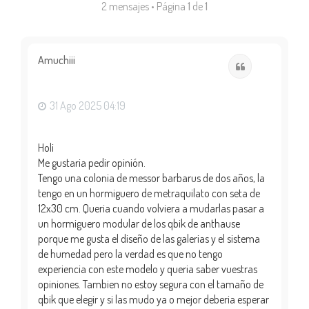
2 mensajes • Página
1
de
1
Amuchiii
Citar
31 Ago 2025 04:19
Holi
Me gustaria pedir opinión.
Tengo una colonia de messor barbarus de dos años, la
tengo en un hormiguero de metraquilato con seta de
12x30 cm. Queria cuando volviera a mudarlas pasar a
un hormiguero modular de los qbik de anthause
porque me gusta el diseño de las galerias y el sistema
de humedad pero la verdad es que no tengo
experiencia con este modelo y queria saber vuestras
opiniones. Tambien no estoy segura con el tamaño de
qbik que elegir y si las mudo ya o mejor deberia esperar