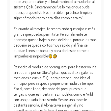
hace un par de años y al final me decidí a mudarlas al
sistema Qbik. Sinceramente fue lo mejor que pude
hacer, porque el Qbik es increíble.... práctico, limpio y
súper cómodo tanto para ellas como para mí.
En cuanto al forrajeo, te recomiendo que cojas el más
grande que puedas permitirte. Personalmente te
aconsejo que no bajes nunca del Nona, porque los más
pequeño se queda cortos muy rápido y al final se
quedan llenos de basura y para darlles de comer o
limpiarlos es imposible
Respecto al módulo de hormiguero, para Messor yo iría
sin dudar a por un Qbik Alpha....quizás el Exa galerias
medianas o cueva. El Quadra parece buena idea al
principio, pero se queda pequeño en nada de tiempo.
Eso sí, como todo, depende del presupuesto que
tengas, si quieres invertir más, modelos como el Wild
son una pasada. Pero siendo Messor una especie
bastante sencilla, el Alpha te va a ir genial y no
necesitas mucho más. Eso si, por experiencia personal