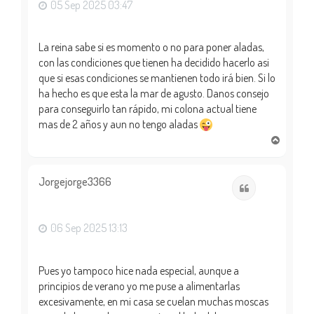
05 Sep 2025 03:47
La reina sabe si es momento o no para poner aladas,
con las condiciones que tienen ha decidido hacerlo asi
que si esas condiciones se mantienen todo irá bien. Si lo
ha hecho es que esta la mar de agusto. Danos consejo
para conseguirlo tan rápido, mi colona actual tiene
mas de 2 años y aun no tengo aladas
A
r
r
i
Jorgejorge3366
Citar
b
a
06 Sep 2025 13:13
Pues yo tampoco hice nada especial, aunque a
principios de verano yo me puse a alimentarlas
excesivamente, en mi casa se cuelan muchas moscas