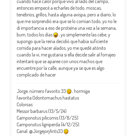
cuando hace calor porque vivo al lado del campo,
entonces empecé a echarles de todo, moscas,
tenebrios, grillos, hasta alguna avispa, pero a diario, lo
que me sorprendió era que se lo comían todo, yo no le
di importancia a eso de proteína una vez a la semana,
bum, todos los días
, yo simplemente las cebe, y
supongo que la reina decidió que había suficiente
comida para hacer alados, yo me quedé atónito
cuando la vi, me gustaria si ella decide salir al forrajeo
intentaré que se aparee con unos machos que
encuentre por la calle, aunque ya se que es algo
complicado de hacer
Jorge, número favorito 33
, hormiga
favorita:Odontomachus hastatus
Colonias:
Messor barbarus (13/5/24)
Camponotus pilicornis (13/8/25)
Camponotus ligniperda (4/12/25)
Canal: @JorgejorjAnts33