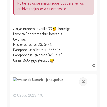
No tienes los permisos requeridos para ver los
archivos adjuntos a este mensaje.
Jorge, número favorito 33
, hormiga
favorita:Odontomachus hastatus
Colonias:
Messor barbarus (13/5/24)
Camponotus pilicornis (13/8/25)
Camponotus ligniperda (4/12/25)
Canal: @JorgejorjAnts33
A
r
r
i
jonaypelluz
Citar
b
a
02 Sep 2025 14:10