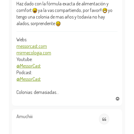
Haz dado con la fórmula exacta de alimentación y
comfort
ya la vas compartiendo, por favor!!
yo
tengo una colonia de mas años y todavía no hay
alados, sorprendente
Webs:
messorcast.com
mirmecologia.com
Youtube:
@MessorCast
Podcast:
@MessorCast
Colonias: demasiadas...
A
r
r
i
Amuchiii
Citar
b
a