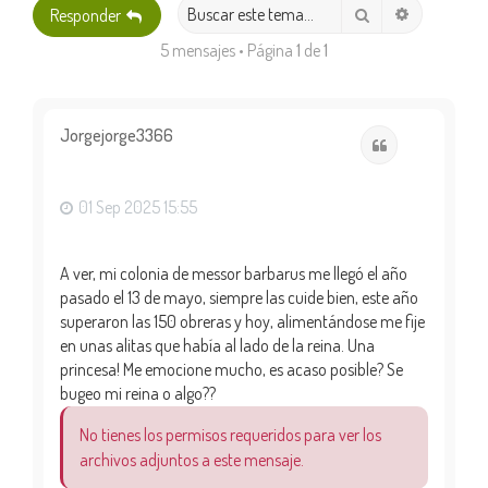
Búsqueda 
Buscar
Responder
5 mensajes • Página
1
de
1
Jorgejorge3366
Citar
01 Sep 2025 15:55
A ver, mi colonia de messor barbarus me llegó el año
pasado el 13 de mayo, siempre las cuide bien, este año
superaron las 150 obreras y hoy, alimentándose me fije
en unas alitas que había al lado de la reina. Una
princesa! Me emocione mucho, es acaso posible? Se
bugeo mi reina o algo??
No tienes los permisos requeridos para ver los
archivos adjuntos a este mensaje.