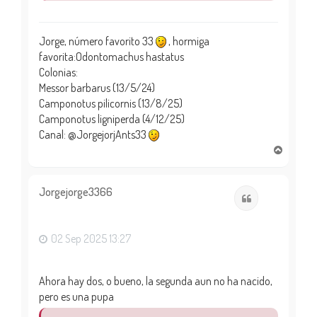
Jorge, número favorito 33
, hormiga
favorita:Odontomachus hastatus
Colonias:
Messor barbarus (13/5/24)
Camponotus pilicornis (13/8/25)
Camponotus ligniperda (4/12/25)
Canal: @JorgejorjAnts33
A
r
r
i
Jorgejorge3366
Citar
b
a
02 Sep 2025 13:27
Ahora hay dos, o bueno, la segunda aun no ha nacido,
pero es una pupa