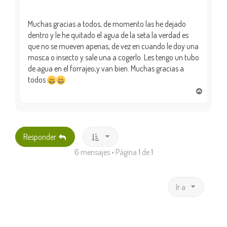
Muchas gracias a todos, de momento las he dejado
dentro y le he quitado el agua de la seta.la verdad es
que no se mueven apenas, de vez en cuando le doy una
mosca o insecto y sale una a cogerlo. Les tengo un tubo
de agua en el forrajeo,y van bien. Muchas gracias a
todos
A
r
r
i
b
Responder
a
6 mensajes • Página
1
de
1
Ir a