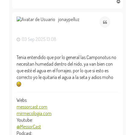
A
r
r
i
jonaypelluz
Citar
b
a
03 Sep 2025 13:08
Tenía entendido que por lo general las Camponotus no
necesitan humedad dentro del nido, ya van bien con
que esté el agua en el forrajeo, por lo que si esto es
correcto yo le quitaría el agua a la seta y adios moho
Webs:
messorcast.com
mirmecologia.com
Youtube:
@MessorCast
Podcast: