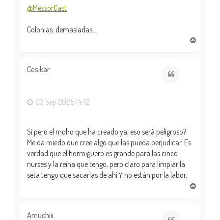
@MessorCast
Colonias: demasiadas...
A
r
r
i
Cesikar
Citar
b
a
03 Sep 2025 14:42
Sí pero el moho que ha creado ya, eso será peligroso?
Me da miedo que cree algo que las pueda perjudicar. Es
verdad que el hormiguero es grande para las cinco
nurses y la reina que tengo, pero claro para limpiar la
seta tengo que sacarlas de ahí.Y no están por la labor.
A
r
r
i
Amuchiii
Citar