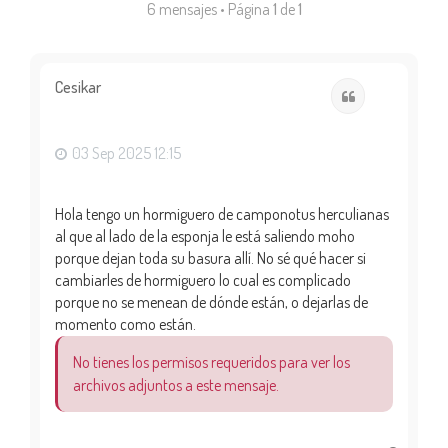
6 mensajes • Página
1
de
1
Cesikar
Citar
03 Sep 2025 12:15
Hola tengo un hormiguero de camponotus herculianas
al que al lado de la esponja le está saliendo moho
porque dejan toda su basura allí. No sé qué hacer si
cambiarles de hormiguero lo cual es complicado
porque no se menean de dónde están, o dejarlas de
momento como están.
No tienes los permisos requeridos para ver los
archivos adjuntos a este mensaje.