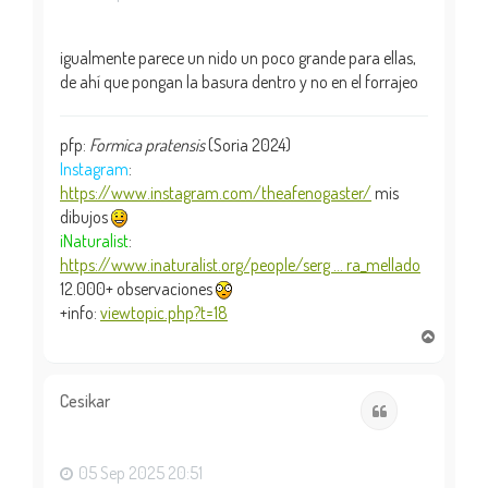
igualmente parece un nido un poco grande para ellas,
de ahí que pongan la basura dentro y no en el forrajeo
pfp:
Formica pratensis
(Soria 2024)
Instagram
:
https://www.instagram.com/theafenogaster/
mis
dibujos
iNaturalist
:
https://www.inaturalist.org/people/serg ... ra_mellado
12.000+ observaciones
+info:
viewtopic.php?t=18
A
r
r
i
Cesikar
Citar
b
a
05 Sep 2025 20:51