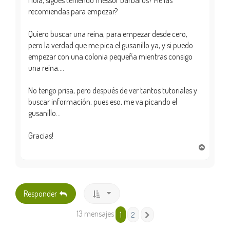
Hola, sigues teniendo messor barbarus? Me las
recomiendas para empezar?
Quiero buscar una reina, para empezar desde cero,
pero la verdad que me pica el gusanillo ya, y si puedo
empezar con una colonia pequeña mientras consigo
una reina....
No tengo prisa, pero después de ver tantos tutoriales y
buscar información, pues eso, me va picando el
gusanillo...
Gracias!
A
r
r
i
b
Responder
a
13 mensajes
1
2
Siguiente