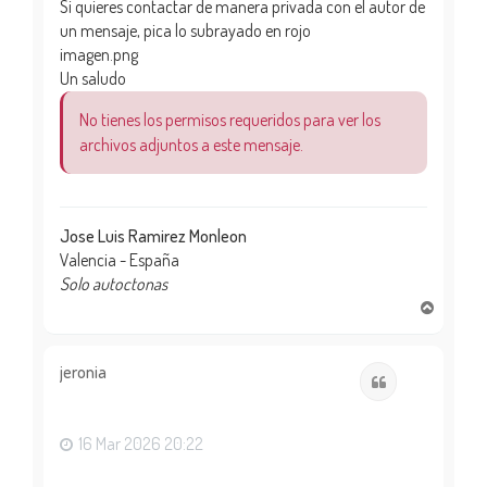
Si quieres contactar de manera privada con el autor de
un mensaje, pica lo subrayado en rojo
imagen.png
Un saludo
No tienes los permisos requeridos para ver los
archivos adjuntos a este mensaje.
Jose Luis Ramirez Monleon
Valencia - España
Solo autoctonas
A
r
r
i
jeronia
Citar
b
a
16 Mar 2026 20:22