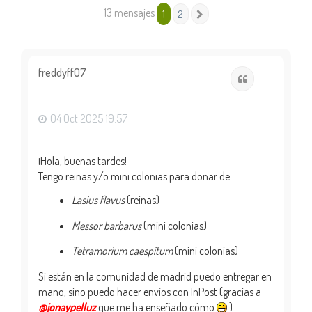
13 mensajes
1
2
Siguiente
freddyff07
Citar
04 Oct 2025 19:57
¡Hola, buenas tardes!
Tengo reinas y/o mini colonias para donar de:
Lasius flavus
(reinas)
Messor barbarus
(mini colonias)
Tetramorium caespitum
(mini colonias)
Si están en la comunidad de madrid puedo entregar en
mano, sino puedo hacer envíos con InPost (gracias a
@jonaypelluz
que me ha enseñado cómo
).