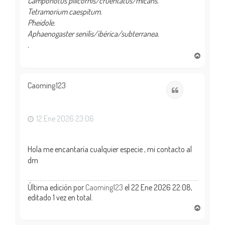
Camponotus pilicornis/cruentatus/micans.
Tetramorium caespitum.
Pheidole.
Aphaenogaster senilis/ibérica/subterranea.
.
A
r
r
i
Caoming123
Citar
b
a
12 Ene 2026 23:06
Hola me encantaría cualquier especie , mi contacto al
dm
Última edición por
Caoming123
el 22 Ene 2026 22:08,
editado 1 vez en total.
A
r