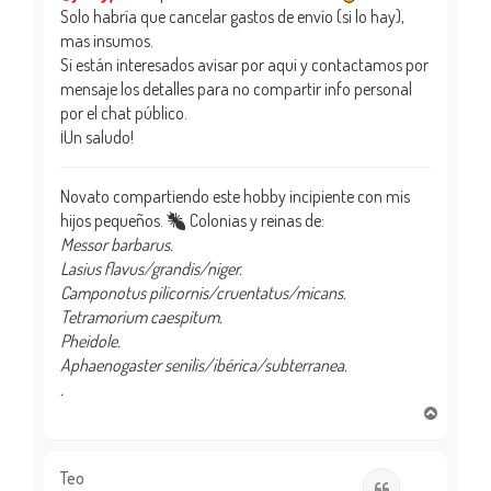
Solo habría que cancelar gastos de envío (si lo hay),
mas insumos.
Si están interesados avisar por aqui y contactamos por
mensaje los detalles para no compartir info personal
por el chat público.
¡Un saludo!
Novato compartiendo este hobby incipiente con mis
hijos pequeños.
Colonias y reinas de:
Messor barbarus.
Lasius flavus/grandis/niger.
Camponotus pilicornis/cruentatus/micans.
Tetramorium caespitum.
Pheidole.
Aphaenogaster senilis/ibérica/subterranea.
.
A
r
r
i
Teo
Citar