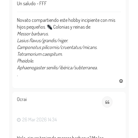
Un saludo - FFF
Novato compartiendo este hobby incipiente con mis
hijos pequeños.
Colonias y reinas de:
Messor barbarus.
Lasius flavus/grandis/niger.
Camponotus pilicornis/cruentatus/micans.
Tetramorium caespitum.
Pheidole.
Aphaenogaster senilis/ibérica/subterranea.
.
A
r
r
i
Ocrai
Citar
b
a
26 Mar 2026 14:34