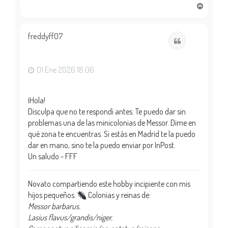
A
r
r
i
freddyff07
Citar
b
a
01 Ene 2026 18:06
¡Hola!
Disculpa que no te respondí antes. Te puedo dar sin
problemas una de las minicolonias de Messor. Dime en
qué zona te encuentras. Si estás en Madrid te la puedo
dar en mano, sino te la puedo enviar por InPost.
Un saludo - FFF
Novato compartiendo este hobby incipiente con mis
hijos pequeños.
Colonias y reinas de:
Messor barbarus.
Lasius flavus/grandis/niger.