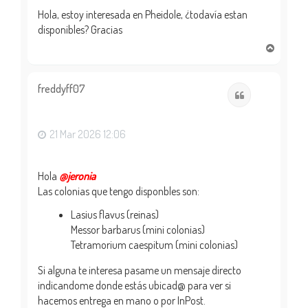
Hola, estoy interesada en Pheidole, ¿todavía estan
disponibles? Gracias
A
r
r
i
freddyff07
Citar
b
a
21 Mar 2026 12:06
Hola
@jeronia
Las colonias que tengo disponbles son:
Lasius flavus (reinas)
Messor barbarus (mini colonias)
Tetramorium caespitum (mini colonias)
Si alguna te interesa pasame un mensaje directo
indicandome donde estás ubicad@ para ver si
hacemos entrega en mano o por InPost.