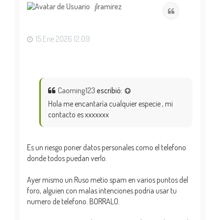
i
jlramirez
Citar
b
a
15 Ene 2026 12:09
Caoming123
escribió:
Hola me encantaría cualquier especie , mi
contacto es xxxxxxx
Es un riesgo poner datos personales como el telefono
donde todos puedan verlo.
Ayer mismo un Ruso metio spam en varios puntos del
foro, alguien con malas intenciones podria usar tu
numero de telefono. BORRALO.