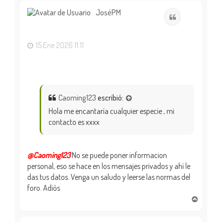
r
i
JoséPM
Citar
b
a
15 Ene 2026 11:11
Caoming123
escribió:
Hola me encantaría cualquier especie , mi
contacto es xxxx
@Caoming123
No se puede poner informacion
personal, eso se hace en los mensajes privados y ahí le
das tus datos. Venga un saludo y leerse las normas del
foro. Adiós
A
r
r