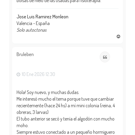
bolsas de hielo de las usadas para fisioterapia.
Jose Luis Ramirez Monleon
Valencia - España
Solo autoctonas
A
r
r
i
Bruleben
Citar
b
a
10 Ene 2026 12:30
Hola! Soy nuevo, y muchas dudas.
Me interesó mucho el tema porque tuve que cambiar
recientemente (hace 24 hs) a mí mini colonia (reina, 4
obreras, 3 larvas)
El tubo anterior se secó y tenía el algodón con mucho
moho.
Siempre estuvo conectado a un pequeño hormiguero