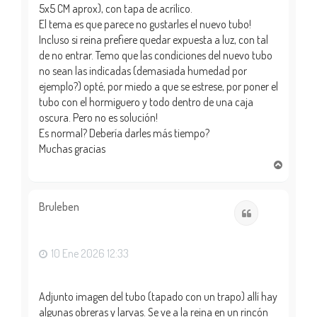
5x5 CM aprox), con tapa de acrílico.
El tema es que parece no gustarles el nuevo tubo!
Incluso si reina prefiere quedar expuesta a luz, con tal
de no entrar. Temo que las condiciones del nuevo tubo
no sean las indicadas (demasiada humedad por
ejemplo?) opté, por miedo a que se estrese, por poner el
tubo con el hormiguero y todo dentro de una caja
oscura. Pero no es solución!
Es normal? Debería darles más tiempo?
Muchas gracias
A
r
r
i
Bruleben
Citar
b
a
10 Ene 2026 12:33
Adjunto imagen del tubo (tapado con un trapo) allí hay
algunas obreras y larvas. Se ve a la reina en un rincón