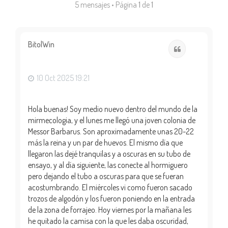
5 mensajes • Página
1
de
1
BitolWin
Citar
10 Oct 2025 19:21
Hola buenas! Soy medio nuevo dentro del mundo de la
mirmecologia, y el lunes me llegó una joven colonia de
Messor Barbarus. Son aproximadamente unas 20-22
más la reina y un par de huevos. El mismo día que
llegaron las dejé tranquilas y a oscuras en su tubo de
ensayo, y al día siguiente, las conecte al hormiguero
pero dejando el tubo a oscuras para que se fueran
acostumbrando. El miércoles vi como fueron sacado
trozos de algodón y los fueron poniendo en la entrada
de la zona de forrajeo. Hoy viernes por la mañana les
he quitado la camisa con la que les daba oscuridad,