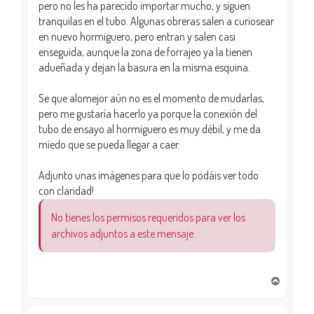
pero no les ha parecido importar mucho, y siguen
tranquilas en el tubo. Algunas obreras salen a curiosear
en nuevo hormiguero, pero entran y salen casi
enseguida, aunque la zona de forrajeo ya la tienen
adueñada y dejan la basura en la misma esquina.
Se que alomejor aún no es el momento de mudarlas,
pero me gustaría hacerlo ya porque la conexión del
tubo de ensayo al hormiguero es muy débil, y me da
miedo que se pueda llegar a caer.
Adjunto unas imágenes para que lo podáis ver todo
con claridad!
No tienes los permisos requeridos para ver los
archivos adjuntos a este mensaje.
A
r
r