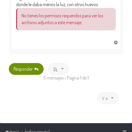
donde le daba menos la luz, con otros huevos..
No tienes los permisos requeridos para ver los
archivos adjuntos a este mensaje.
A
r
r
i
b
Responder
a
5 mensajes • Página
1
de
1
Ir a
Inicio
Índice general