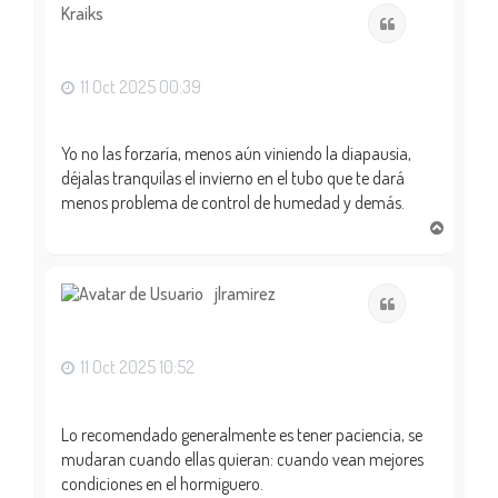
i
Kraiks
Citar
b
a
11 Oct 2025 00:39
Yo no las forzaría, menos aún viniendo la diapausia,
déjalas tranquilas el invierno en el tubo que te dará
menos problema de control de humedad y demás.
A
r
r
i
jlramirez
Citar
b
a
11 Oct 2025 10:52
Lo recomendado generalmente es tener paciencia, se
mudaran cuando ellas quieran: cuando vean mejores
condiciones en el hormiguero.