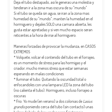
Deja el tubo destapado, asi le generas una molestia y
tenderan ir a la zona mas oscura de su "mundo"
Si el tubo se queda sin agua, se iran a la zona mas
humedad de su "mundo"; manten la humedad en el
hormiguero y dejales SOLO una camara abierta, les
gusta estar apretadas y si ven mucho espacio seran
reticentes a la hora de irse al hormiguero.
Maneras forzadas de provocar la mudanza, en CASOS
EXTREMOS
* Volquete, volcar el contenido del tubo en el forrajeo,
es un momento de stress para las hormigas y el
criador; mucho menos stress que estar semanas
esperando en malas condiciones
* Iluminar el tubo. Quitando la oscuridad total o
enfocandoles con una lampara LED la zona del tubo
(no calienta el tubo). Hormiguero, incluso forrajeo a
oscuras
* Frio. Yo mude (en verano) a dos colonias de
Lasius
grandis
poniendo cerca del tubo (sin contacto) unas