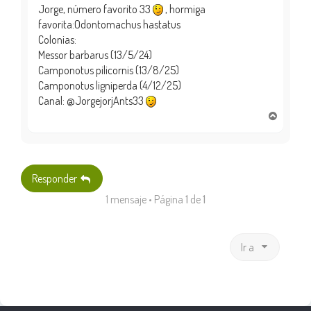
Jorge, número favorito 33
, hormiga
favorita:Odontomachus hastatus
Colonias:
Messor barbarus (13/5/24)
Camponotus pilicornis (13/8/25)
Camponotus ligniperda (4/12/25)
Canal: @JorgejorjAnts33
A
r
r
i
b
Responder
a
1 mensaje • Página
1
de
1
Ir a