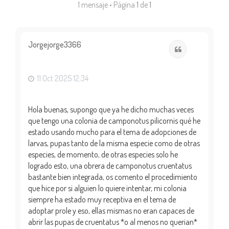
1 mensaje • Página
1
de
1
Jorgejorge3366
Citar
11 Oct 2025 12:34
Hola buenas, supongo que ya he dicho muchas veces
que tengo una colonia de camponotus pilicornis qué he
estado usando mucho para el tema de adopciones de
larvas, pupas tanto de la misma especie como de otras
especies, de momento, de otras especies solo he
logrado esto, una obrera de camponotus cruentatus
bastante bien integrada, os comento el procedimiento
que hice por si alguien lo quiere intentar, mi colonia
siempre ha estado muy receptiva en el tema de
adoptar prole y eso, ellas mismas no eran capaces de
abrir las pupas de cruentatus *o al menos no querian*