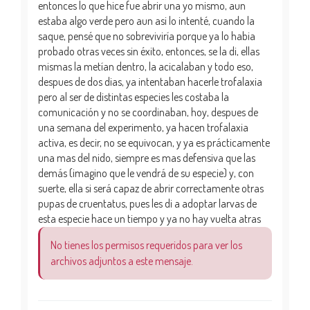
entonces lo que hice fue abrir una yo mismo, aun
estaba algo verde pero aun asi lo intenté, cuando la
saque, pensé que no sobreviviría porque ya lo habia
probado otras veces sin éxito, entonces, se la di, ellas
mismas la metían dentro, la acicalaban y todo eso,
despues de dos dias, ya intentaban hacerle trofalaxia
pero al ser de distintas especies les costaba la
comunicación y no se coordinaban, hoy, despues de
una semana del experimento, ya hacen trofalaxia
activa, es decir, no se equivocan, y ya es prácticamente
una mas del nido, siempre es mas defensiva que las
demás (imagino que le vendrá de su especie) y, con
suerte, ella si será capaz de abrir correctamente otras
pupas de cruentatus, pues les di a adoptar larvas de
esta especie hace un tiempo y ya no hay vuelta atras
No tienes los permisos requeridos para ver los
archivos adjuntos a este mensaje.