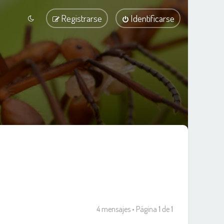
Registrarse
Identificarse
4 mensajes • Página
1
de
1