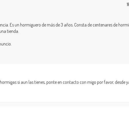
1
cia. Es un hormiguero de más de 3 años. Consta de centenares de hormi
una tienda.
nuncio.
 hormigas si aun las tienes, ponte en contacto con migo por favor, desde