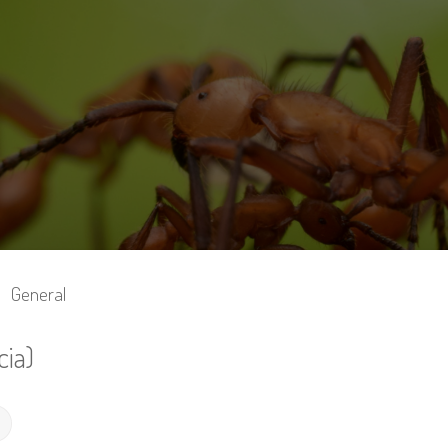
General
ia)
Búsqueda avanzada
r