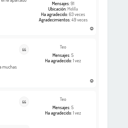
o en el apartado
Mensajes:
91
Ubicación:
Melilla
Ha agradecido:
63 veces
Agradecimientos:
49 veces
A
r
r
i
Teo
Citar
b
Mensajes:
5
a
Ha agradecido:
1 vez
 ya muchas
A
r
r
i
Teo
Citar
b
Mensajes:
5
a
Ha agradecido:
1 vez