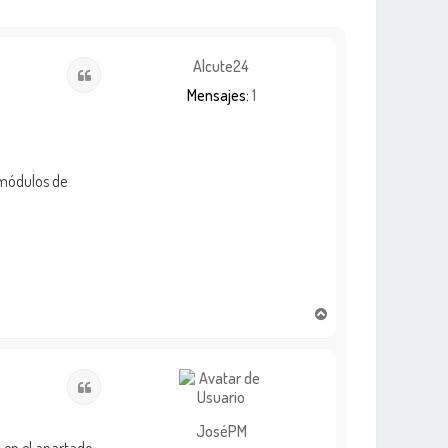
Alcute24
Citar
Mensajes:
1
 módulos de
A
r
r
i
Citar
b
a
JoséPM