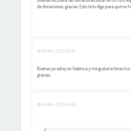
Buenas Alcute24, las donaciones están en un foro espe
de donaciones, gracias. Esto te lo digo para que no 
04 Nov 2025 04:41
Buenas yo estoy en Valencia y me gustaría tenes tus
gracias.
04 Nov 2025 04:45