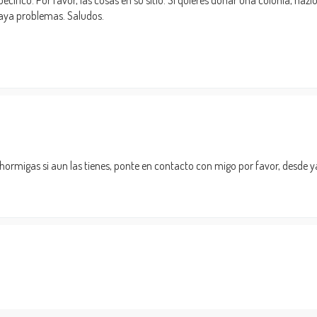
cífico. Por favor, las cosas en su sitio. Si quieres donar una colonia, hazl
haya problemas. Saludos.
 hormigas si aun las tienes, ponte en contacto con migo por favor, desde