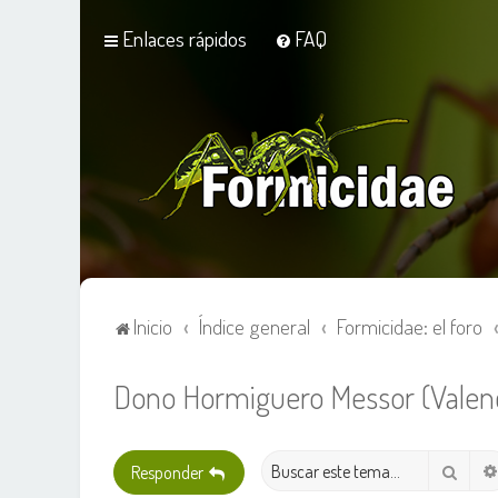
Enlaces rápidos
FAQ
Inicio
Índice general
Formicidae: el foro
Dono Hormiguero Messor (Valenc
Busca
Responder