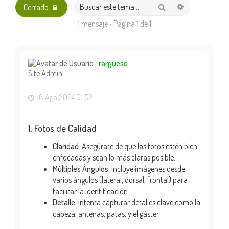
Búsqueda av
Buscar
Cerrado
1 mensaje • Página
1
de
1
rargueso
Site Admin
18 Ago 2024 01:52
1. Fotos de Calidad
Claridad
: Asegúrate de que las fotos estén bien
enfocadas y sean lo más claras posible.
Múltiples Ángulos
: Incluye imágenes desde
varios ángulos (lateral, dorsal, frontal) para
facilitar la identificación.
Detalle
: Intenta capturar detalles clave como la
cabeza, antenas, patas, y el gáster.