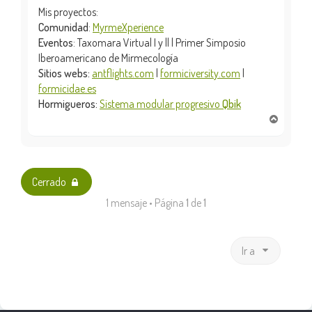
Mis proyectos:
Comunidad
:
MyrmeXperience
Eventos
: Taxomara Virtual I y || | Primer Simposio
Iberoamericano de Mirmecología
Sitios webs:
antflights.com
|
formiciversity.com
|
formicidae.es
Hormigueros:
Sistema modular progresivo
Qbik
A
r
r
i
b
Cerrado
a
1 mensaje • Página
1
de
1
Ir a