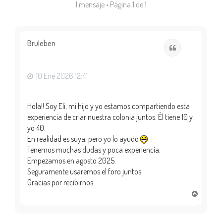
1 mensaje • Página
1
de
1
Bruleben
Citar
10 Ene 2026 12:41
Hola!! Soy Eli, mí hijo y yo estamos compartiendo esta
experiencia de criar nuestra colonia juntos. Él tiene 10 y
yo 40.
En realidad es suya, pero yo lo ayudo
Tenemos muchas dudas y poca experiencia.
Empezamos en agosto 2025.
Seguramente usaremos el foro juntos.
Gracias por recibirnos
A
r
r