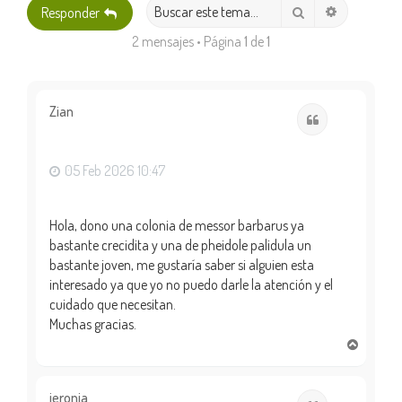
Búsqueda 
Buscar
Responder
2 mensajes • Página
1
de
1
Zian
Citar
05 Feb 2026 10:47
Hola, dono una colonia de messor barbarus ya
bastante crecidita y una de pheidole palidula un
bastante joven, me gustaría saber si alguien esta
interesado ya que yo no puedo darle la atención y el
cuidado que necesitan.
Muchas gracias.
A
r
r
i
jeronia