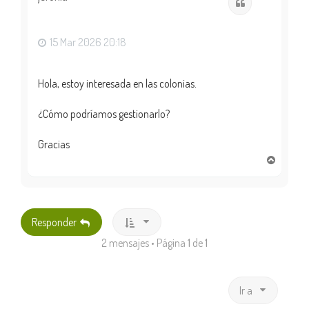
Citar
b
a
15 Mar 2026 20:18
Hola, estoy interesada en las colonias.
¿Cómo podríamos gestionarlo?
Gracias
A
r
r
i
b
Responder
a
2 mensajes • Página
1
de
1
Ir a