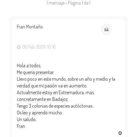
1 mensaje • Página
1
de
1
Fran Montaño
Citar
06 Feb 2026 10:16
Hola a todos.
Me quería presentar.
Llevo poco en este mundo, sobre un año y medio y la
verdad que mi pasión va en aumento.
Actualmente estoy en Extremadura, más
concretamente en Badajoz.
Tengo 3 colonias de especies autóctonas .
Os leo y aprendo mucho .
Un saludo,
Fran
A