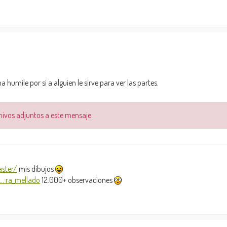
mile por si a alguien le sirve para ver las partes.
chivos adjuntos a este mensaje.
ster/
mis dibujos
.. ra_mellado
12.000+ observaciones