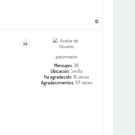
A
r
r
i
Citar
b
a
pacomacro
Mensajes:
36
Ubicación:
Sevilla
Ha agradecido:
15 veces
Agradecimientos:
117 veces