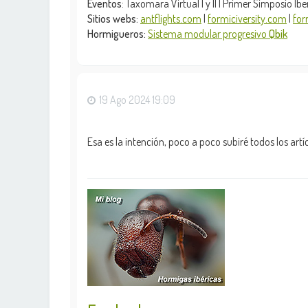
Eventos
: Taxomara Virtual I y || | Primer Simposio 
Sitios webs:
antflights.com
|
formiciversity.com
|
for
Hormigueros:
Sistema modular progresivo
Qbik
19 Ago 2024 19:09
Esa es la intención, poco a poco subiré todos los ar