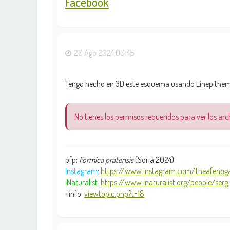
Facebook
20 Ago 2024 00:45
Tengo hecho en 3D este esquema usando Linepithema hu
No tienes los permisos requeridos para ver los ar
pfp:
Formica pratensis
(Soria 2024)
Instagram
:
https://www.instagram.com/theafenoga
iNaturalist
:
https://www.inaturalist.org/people/serg .
+info:
viewtopic.php?t=18