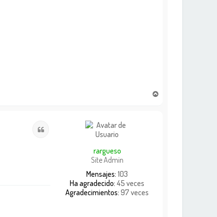
A
r
r
i
Citar
b
a
rargueso
Site Admin
Mensajes:
103
Ha agradecido:
45 veces
Agradecimientos:
97 veces