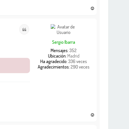
A
r
r
i
Citar
b
a
Sergio Ibarra
Mensajes:
352
Ubicación:
Madrid
Ha agradecido:
336 veces
Agradecimientos:
290 veces
A
r
r