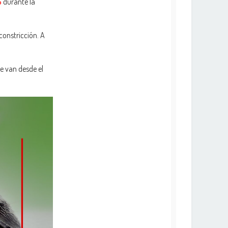
S
durante la
onstricción. A
e van desde el