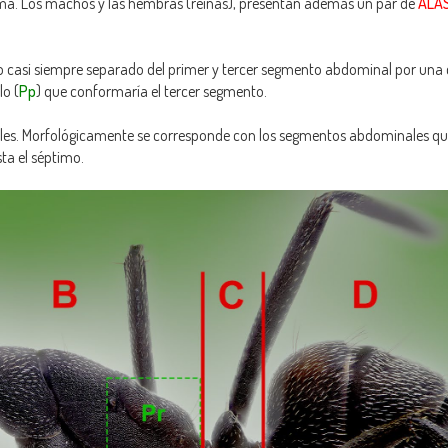
oma. Los machos y las hembras (reinas), presentan además un par de
ALA
casi siempre separado del primer y tercer segmento abdominal por una c
o (
Pp
) que conformaría el tercer segmento.
les. Morfológicamente se corresponde con los segmentos abdominales qu
sta el séptimo.