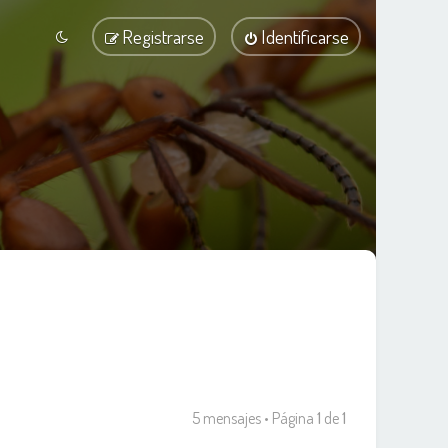
Registrarse
Identificarse
5 mensajes • Página
1
de
1