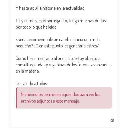
Y hasta aquí la historia en la actualidad.
Tal y como veis el hormiguero, tengo muchas dudas
por todo lo que he leído.
¿Sería recomendable un cambio hacia uno más
pequeño? ¿O en este punto les generaría estrés?
Como he comentado al principio, estoy abierto a
consultas, dudas y regañinas de los foreros avanzados
en la materia.
Un saludo a todxs
No tienes los permisos requeridos para ver los
archivos adjuntos a este mensaje.
A
r