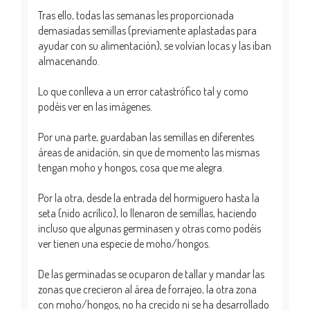
Tras ello, todas las semanas les proporcionada
demasiadas semillas (previamente aplastadas para
ayudar con su alimentación), se volvían locas y las iban
almacenando.
Lo que conlleva a un error catastrófico tal y como
podéis ver en las imágenes.
Por una parte, guardaban las semillas en diferentes
áreas de anidación, sin que de momento las mismas
tengan moho y hongos, cosa que me alegra.
Por la otra, desde la entrada del hormiguero hasta la
seta (nido acrílico), lo llenaron de semillas, haciendo
incluso que algunas germinasen y otras como podéis
ver tienen una especie de moho/hongos.
De las germinadas se ocuparon de tallar y mandar las
zonas que crecieron al área de forrajeo, la otra zona
con moho/hongos, no ha crecido ni se ha desarrollado