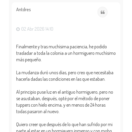
r
i
Antdres
Citar
b
a
02 Abr 2026 14:10
Finalmente y tras muchísima paciencia, he podido
trasladar a toda la colonia a un hormiguero muchísimo
más pequeño.
La mudanza duró unos días, pero creo que necesitaba
hacerla dadas las condiciones en las que estaban.
Al principio puse luz en el antiguo hormiguero, pero no
se asustaban, después, opté por el método de poner
tuppers con hielo encima, y en menos de 24 horas
todas pasaron al nuevo.
Quiero creer que después de lo que han sufrido por mi
parte al estar en un hormiguero inmenso y con moho,