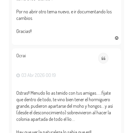
Por no abrir otro tema nuevo, e ir documentando los
cambios.
Gracias!!
A
r
r
i
Ocrai
Citar
b
a
03 Abr 2026 00:19
Ostras!! Menudo lío as tenido con tus amigas......fijate
que dentro de todo, te vino bien tener el hormiguero
grande, pudieron apartarse del moho y hongos....y así
(desde el desconocimiento) sobrevivieron al hacer la
colonia apartada de todo el lío....
Hay que ver la naturaleza lo sabía que es!!