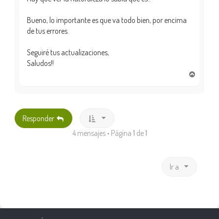
Bueno, lo importante es que va todo bien, por encima
de tus errores.
Seguiré tus actualizaciones,
Saludos!!
A
r
r
i
b
Responder
a
4 mensajes • Página
1
de
1
Ir a