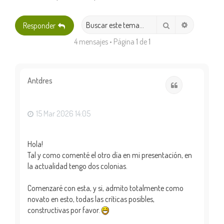
Búsqueda 
Buscar
Responder
4 mensajes • Página
1
de
1
Antdres
Citar
15 Mar 2026 14:05
Hola!
Tal y como comenté el otro día en mi presentación, en
la actualidad tengo dos colonias.
Comenzaré con esta, y si, admito totalmente como
novato en esto, todas las críticas posibles,
constructivas por favor.