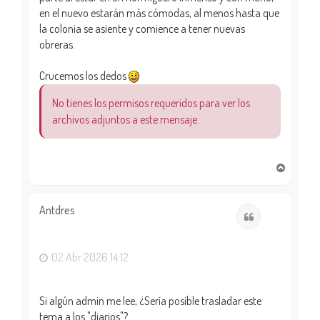
en el nuevo estarán más cómodas, al menos hasta que
la colonia se asiente y comience a tener nuevas
obreras.
Crucemos los dedos
No tienes los permisos requeridos para ver los
archivos adjuntos a este mensaje.
A
r
r
i
Antdres
Citar
b
a
02 Abr 2026 14:12
Si algún admin me lee, ¿Sería posible trasladar este
tema a los "diarios"?