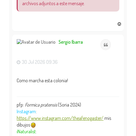
archivos adjuntos a este mensaje.
A
r
r
i
Sergio Ibarra
Citar
b
a
30 Jul 2026 09:36
Como marcha esta colonia!
pfp:
Formica pratensis
(Soria 2024)
Instagram
:
https://www.instagram.com/theafenogaster/
mis
dibujos
iNaturalist
: