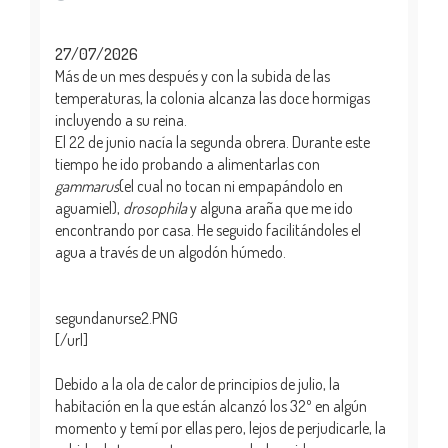
27/07/2026
Más de un mes después y con la subida de las
temperaturas, la colonia alcanza las doce hormigas
incluyendo a su reina.
El 22 de junio nacía la segunda obrera. Durante este
tiempo he ido probando a alimentarlas con
gammarus
(el cual no tocan ni empapándolo en
aguamiel),
drosophila
y alguna araña que me ido
encontrando por casa. He seguido facilitándoles el
agua a través de un algodón húmedo.
segundanurse2.PNG
[/url]
Debido a la ola de calor de principios de julio, la
habitación en la que están alcanzó los 32º en algún
momento y temí por ellas pero, lejos de perjudicarle, la