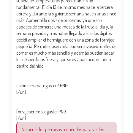
subida de temperaturas parece haber sido
fundamental. El día 13 del mismo mes nace la tercera
obrera y durante la siguiente semana nacen unas cinco
más. Aumenté la dosis de proteínas, ya que son
capaces de comerse una mosca de la fruta al día y, la
semana pasada y tras haber llegado a los dos dígitos,
decidí ampliar el hormiguero con una zona de forrajeo
pequeña. Permite observarlas sin ser invasivo, darles de
comer es mucho más sencillo y además pueden sacar
los desperdicios fuera y que se estaban acumulando
dentro del nido.
coloniacrematogaster2.PNG
[/url]
forrajeocrematogaster.PNG
[/url]
No tienes los permisos requeridos para ver los