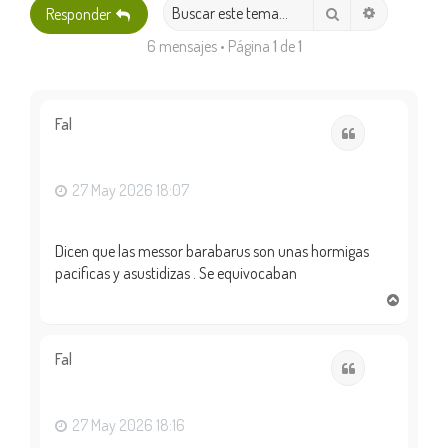
Búsqueda 
Buscar
Responder
6 mensajes • Página
1
de
1
Fal
Citar
27 May 2026 18:07
Dicen que las messor barabarus son unas hormigas
pacificas y asustidizas . Se equivocaban
A
r
r
i
Fal
Citar
b
a
27 May 2026 18:16