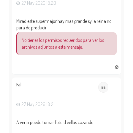
27 May 2026 18:20
Mirad este supermajor hay mas grande sy la reina no
para de producir
No tienes los permisos requeridos para ver los
archivos adjuntos a este mensaje.
A
r
r
i
Fal
Citar
b
a
27 May 2026 18:21
A ver si puedo tomar foto d eellas cazando