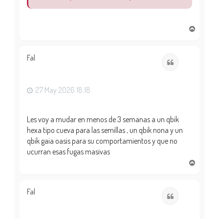
A
r
r
i
Fal
Citar
b
a
27 May 2026 18:18
Les voy a mudar en menos de 3 semanas a un qbik
hexa tipo cueva para las semillas , un qbik nona y un
qbik gaia oasis para su comportamientos y que no
ucurran esas fugas masivas
A
r
r
i
Fal
Citar
b
a