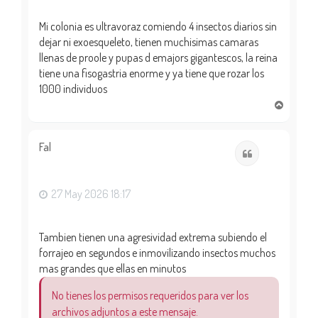
Mi colonia es ultravoraz comiendo 4 insectos diarios sin
dejar ni exoesqueleto, tienen muchisimas camaras
llenas de proole y pupas d emajors gigantescos, la reina
tiene una fisogastria enorme y ya tiene que rozar los
1000 individuos
A
r
r
i
Fal
Citar
b
a
27 May 2026 18:17
Tambien tienen una agresividad extrema subiendo el
forrajeo en segundos e inmovilizando insectos muchos
mas grandes que ellas en minutos
No tienes los permisos requeridos para ver los
archivos adjuntos a este mensaje.