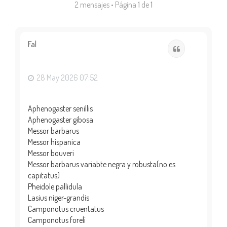
2 mensajes • Página
1
de
1
Fal
Citar
28 May 2026 07:52
Aphenogaster senillis
Aphenogaster gibosa
Messor barbarus
Messor hispanica
Messor bouveri
Messor barbarus variabte negra y robusta(no es
capitatus)
Pheidole pallidula
Lasius niger-grandis
Camponotus cruentatus
Camponotus foreli