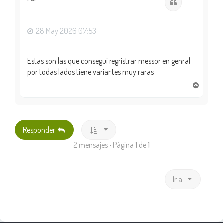
Citar
b
a
28 May 2026 07:53
Estas son las que consegui regristrar messor en genral
por todas lados tiene variantes muy raras
A
r
r
i
b
Responder
a
2 mensajes • Página
1
de
1
Ir a