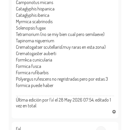
Camponotus micans
Cataglyphis hispanica
Cataglyphis iberica
Myrmica scabrinodis
Solenopsis fugax
Tetramorium (no se miy bien cual pero semilaeve)
Tapinoma niguerrium
Crematogatser scutellaris(muy raras en esta zona)
Crematogaster auberti
Formkca cunicularia
Formica fusca
Formica rufibarbis
Polyergus rufescens no regristradas pero por estas 3
formica puede haber
Última edición por
Fal
el 28 May 2026 07:54, editado 1
vez en total.
A
r
r
i
Fal