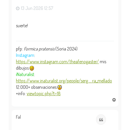
a
13 Jun 2026 12:57
suerte!
pfp:
Formica pratensis
(Soria 2024)
Instagram
:
https://www.instagram.com/theafenogaster/
mis
dibujos
iNaturalist
:
https://www.inaturalist.org/people/serg ... ra_mellado
12.000+ observaciones
+info:
viewtopic.php?t=18
A
r
r
i
Fal
Citar
b
a