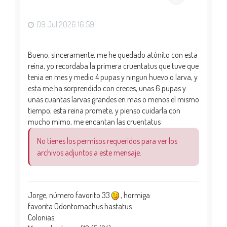
b
a
09 Jul 2026 16:59
Bueno, sinceramente, me he quedado atónito con esta
reina, yo recordaba la primera cruentatus que tuve que
tenia en mes y medio 4 pupas y ningun huevo o larva, y
esta me ha sorprendido con creces, unas 6 pupas y
unas cuantas larvas grandes en mas o menos el mismo
tiempo, esta reina promete, y pienso cuidarla con
mucho mimo, me encantan las cruentatus
No tienes los permisos requeridos para ver los
archivos adjuntos a este mensaje.
Jorge, número favorito 33
, hormiga
favorita:Odontomachus hastatus
Colonias: