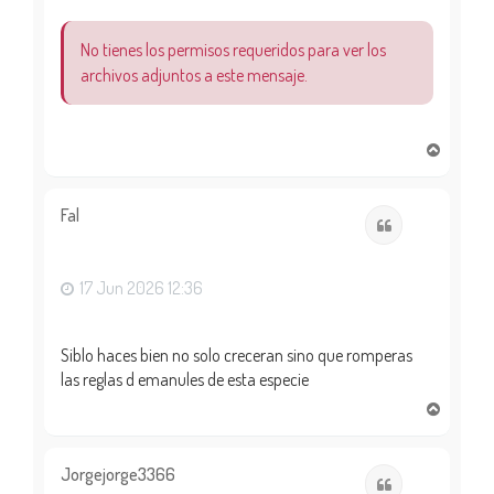
No tienes los permisos requeridos para ver los
archivos adjuntos a este mensaje.
A
r
r
i
Fal
Citar
b
a
17 Jun 2026 12:36
Siblo haces bien no solo creceran sino que romperas
las reglas d emanules de esta especie
A
r
r
i
Jorgejorge3366
Citar