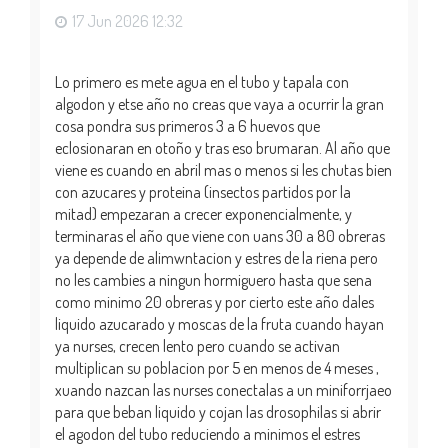
17 Jun 2026 12:32
Lo primero es mete agua en el tubo y tapala con
algodon y etse año no creas que vaya a ocurrir la gran
cosa pondra sus primeros 3 a 6 huevos que
eclosionaran en otoño y tras eso brumaran. Al año que
viene es cuando en abril mas o menos si les chutas bien
con azucares y proteina (insectos partidos por la
mitad) empezaran a crecer exponencialmente, y
terminaras el año que viene con uans 30 a 80 obreras
ya depende de alimwntacion y estres de la riena pero
no les cambies a ningun hormiguero hasta que sena
como minimo 20 obreras y por cierto este año dales
liquido azucarado y moscas de la fruta cuando hayan
ya nurses, crecen lento pero cuando se activan
multiplican su poblacion por 5 en menos de 4 meses ,
xuando nazcan las nurses conectalas a un miniforrjaeo
para que beban liquido y cojan las drosophilas si abrir
el agodon del tubo reduciendo a minimos el estres