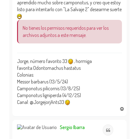
aprendido mucho sobre camponotus, y creo que estoy
listo para intentarlo con "La Salvaje 2" desearme suerte
No tienes los permisos requeridos para ver los
archivos adjuntos a este mensaje.
Jorge, número favorito 33
, hormiga
favorita:Odontomachus hastatus
Colonias:
Messor barbarus (13/5/24)
Camponotus pilicornis (13/8/25)
Camponotus ligniperda (4/12/25)
Canal: @JorgejorjAnts33
A
r
r
i
Sergio Ibarra
Citar
b