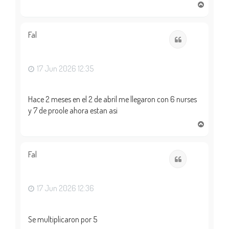
A
r
r
i
Fal
Citar
b
a
17 Jun 2026 12:35
Hace 2 meses en el 2 de abril me llegaron con 6 nurses
y 7 de proole ahora estan asi
A
r
r
i
Fal
Citar
b
a
17 Jun 2026 12:36
Se multiplicaron por 5