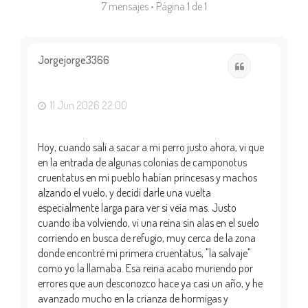
7 mensajes • Página
1
de
1
Jorgejorge3366
Citar
11 Jun 2026 22:00
Hoy, cuando salí a sacar a mi perro justo ahora, vi que
en la entrada de algunas colonias de camponotus
cruentatus en mi pueblo habían princesas y machos
alzando el vuelo, y decidí darle una vuelta
especialmente larga para ver si veía mas. Justo
cuando iba volviendo, vi una reina sin alas en el suelo
corriendo en busca de refugio, muy cerca de la zona
donde encontré mi primera cruentatus, "la salvaje"
como yo la llamaba. Esa reina acabo muriendo por
errores que aun desconozco hace ya casi un año, y he
avanzado mucho en la crianza de hormigas y