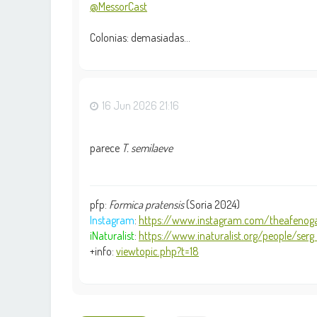
@MessorCast
Colonias: demasiadas...
16 Jun 2026 21:16
parece
T. semilaeve
pfp:
Formica pratensis
(Soria 2024)
Instagram
:
https://www.instagram.com/theafenoga
iNaturalist
:
https://www.inaturalist.org/people/serg .
+info:
viewtopic.php?t=18