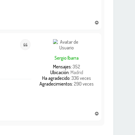
A
r
r
i
Citar
b
a
Sergio Ibarra
Mensajes:
352
Ubicación:
Madrid
Ha agradecido:
336 veces
Agradecimientos:
290 veces
A
r
r
i