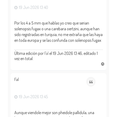
a
19 Jun 2026 13:40
Por los 4 a 5 mm que hablas yo creo que serian
solenopsis fugax o una carebara oertzini, aunque han
sido registradas en turquia, no me extraña que las haya
en toda europa y se las confunda con solenopsis fugax
Última edición por
Fal
el 19 Jun 2026 13:46, editado 1
vez en total.
A
r
r
i
Fal
Citar
b
a
19 Jun 2026 13:45
Aunque viendole mejor son pheidole pallidula, una