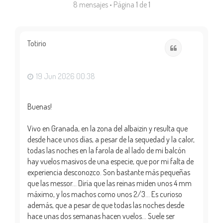
8 mensajes • Página
1
de
1
Totirio
Citar
19 Jun 2026 00:38
Buenas!
Vivo en Granada, en la zona del albaizin y resulta que
desde hace unos días, a pesar de la sequedad y la calor,
todas las noches en la farola de al lado de mi balcón
hay vuelos masivos de una especie, que por mi falta de
experiencia desconozco. Son bastante más pequeñas
que las messor... Diría que las reinas miden unos 4 mm
máximo, y los machos como unos 2/3... Es curioso
además, que a pesar de que todas las noches desde
hace unas dos semanas hacen vuelos... Suele ser