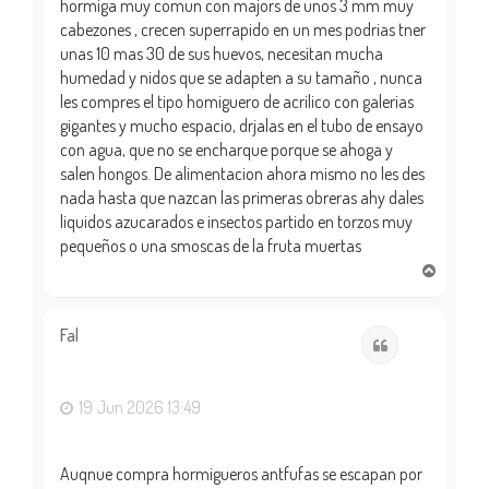
hormiga muy comun con majors de unos 3 mm muy
cabezones , crecen superrapido en un mes podrias tner
unas 10 mas 30 de sus huevos, necesitan mucha
humedad y nidos que se adapten a su tamaño , nunca
les compres el tipo homiguero de acrilico con galerias
gigantes y mucho espacio, drjalas en el tubo de ensayo
con agua, que no se encharque porque se ahoga y
salen hongos. De alimentacion ahora mismo no les des
nada hasta que nazcan las primeras obreras ahy dales
liquidos azucarados e insectos partido en torzos muy
pequeños o una smoscas de la fruta muertas
A
r
r
i
Fal
Citar
b
a
19 Jun 2026 13:49
Auqnue compra hormigueros antfufas se escapan por