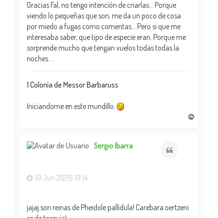
Gracias Fal, no tengo intención de criarlas... Porque
viendo lo pequeñas que son, me da un poco de cosa
por miedo a fugas como comentas... Pero si que me
interesaba saber, que tipo de especie eran. Porque me
sorprende mucho que tengan vuelos todas todas la
noches....
1 Colonía de Messor Barbaruss
Iniciandome en este mundillo.
A
r
r
i
Sergio Ibarra
Citar
b
a
19 Jun 2026 19:14
jajaj son reinas de Pheidole pallidula! Carebara oertzeni
es de torquía!