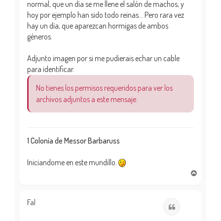
normal, que un día se me llene el salón de machos, y
hoy por ejemplo han sido todo reinas... Pero rara vez
hay un día, que aparezcan hormigas de ambos
géneros.
Adjunto imagen por si me pudierais echar un cable
para identificar.
No tienes los permisos requeridos para ver los
archivos adjuntos a este mensaje.
1 Colonía de Messor Barbaruss
Iniciandome en este mundillo.
A
r
r
i
Fal
Citar
b