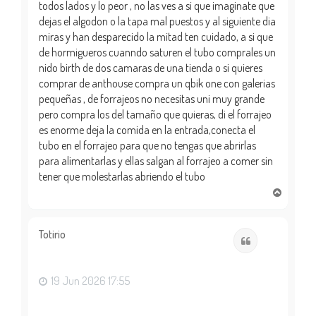
todos lados y lo peor , no las ves a si que imaginate que
dejas el algodon o la tapa mal puestos y al siguiente dia
miras y han desparecido la mitad ten cuidado, a si que
de hormigueros cuanndo saturen el tubo comprales un
nido birth de dos camaras de una tienda o si quieres
comprar de anthouse compra un qbik one con galerias
pequeñas , de forrajeos no necesitas uni muy grande
pero compra los del tamaño que quieras, di el forrajeo
es enorme deja la comida en la entrada,conecta el
tubo en el forrajeo para que no tengas que abrirlas
para alimentarlas y ellas salgan al forrajeo a comer sin
tener que molestarlas abriendo el tubo
A
r
r
i
Totirio
Citar
b
a
19 Jun 2026 17:55