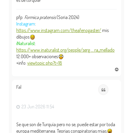
pfp:
Formica pratensis
(Soria 2024)
Instagram
:
https://www.instagram.com/theafenogaster/
mis
dibujos
iNaturalist
:
https://www.inaturalist.org/people/serg ... ra_mellado
12.000+ observaciones
+info:
viewtopic.php?t=18
A
r
r
i
Fal
Citar
b
a
23 Jun 2026 11:54
Se que son de Turquía pero no se, puede estar por toda
europa mediterranea. Teorias conspiratorias mias