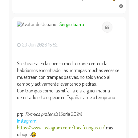
A
r
r
i
Sergio Ibarra
Citar
b
a
23 Jun 2026 15:52
Si estuviera en la cuenca mediterránea entera la
habríamos encontrado, las hormigas muchas veces se
muestrean con trampas pasivas, no solo yendo al
campo y activamente levantando piedras.
Con trampas como las pitfall si o si alguien habría
detectado esta especie en España tarde o temprano.
pfp:
Formica pratensis
(Soria 2024)
Instagram
:
https://www.instagram.com/theafenogaster/
mis
dibujos