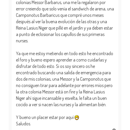
colonias Messor Barbarus, una me la regalaron por
error creiendo que solo venía el sandwich de arena, una
Camponotus Barbaricus que compré unos meses
después al ver la buena evolución de las otras y una
Reina Lasius Niger que pillé en el jardín y ya deben estar
a punto de eclosionar los capullos de sus primeras
nurses.
Ya que me estoy metiendo en todo esto he encontrado
el foro y bueno espero aprender a como cuidarlas y
disfrutar de todo esto. Si os soy sincero os he
encontrado buscando una salida de emergencia para
dos de mis colonias, una Messor y la Camponotus que
no consiguen tirar para adelante por errores míos pero
la otra colonia Messor está on fire y la Reina Lasius
Niger ahí sigue incansable y esvelta, le falta un buen
cocido a ver si nacen las nurses y la alimentan bién.
Y bueno un placer estar por aquí
Saludos.
A