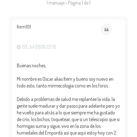
1 mensaje • Página
1
de
1
Item101
Citar
03 Jul 2026 22:15
Buenas noches,
Mi nombre es Oscar alias Item y bueno soy nuevo en
todo esto, tanto mirmecología como en los foros .
Debido a problemas de salud me replantee la vida, la
gente suele madurar y dar pasos para adelante pero yo
he vuelto para atrás a lo que siempre me ha gustado
de crío, los bichos, toquetear, que si un telescopio que si
hormigas suma y sigue, vivo en la zona de los
humedales del Empordá así que aquí estoy hoy con 2