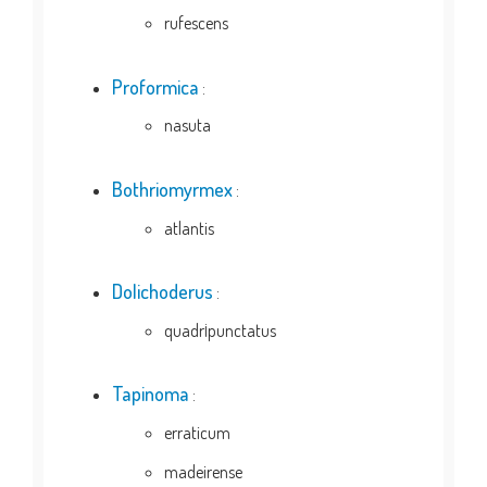
rufescens
Proformica
:
nasuta
Bothriomyrmex
:
atlantis
Dolichoderus
:
quadr¡punctatus
Tapinoma
:
erraticum
madeirense