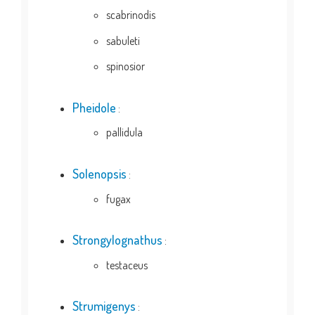
scabrinodis
sabuleti
spinosior
Pheidole
:
pallidula
Solenopsis
:
fugax
Strongylognathus
:
testaceus
Strumigenys
: