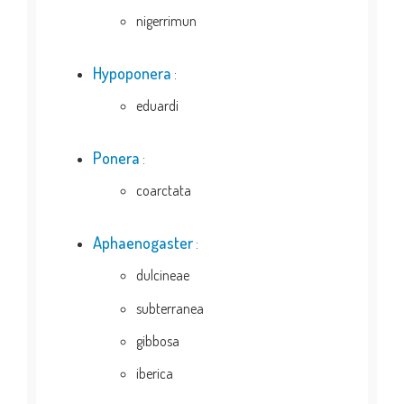
nigerrimun
Hypoponera
:
eduardi
Ponera
:
coarctata
Aphaenogaster
:
dulcineae
subterranea
gibbosa
iberica