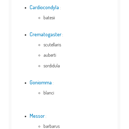
Cardiocondyla
:
batesii
Crematogaster
:
scutellaris
auberti
sordidula
Goniomma
:
blanci
Messor
:
barbarus