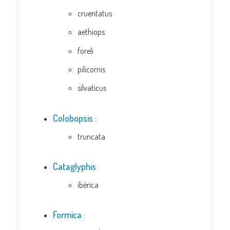
cruentatus
aethiops
foreli
pilicornis
silvaticus
Colobopsis
:
truncata
Cataglyphis
:
ibérica
Formica
: