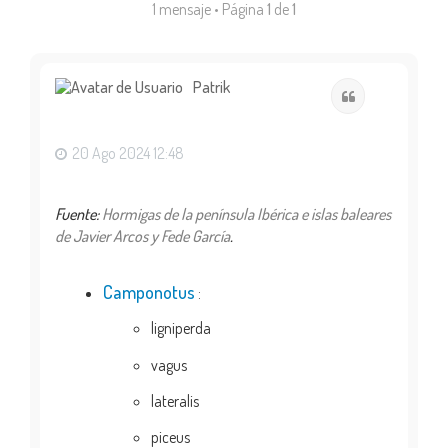
1 mensaje • Página
1
de
1
Patrik
Citar
20 Ago 2024 12:48
Fuente:
Hormigas de la península Ibérica e islas baleares
de Javier Arcos y Fede García
.
Camponotus
:
ligniperda
vagus
lateralis
piceus