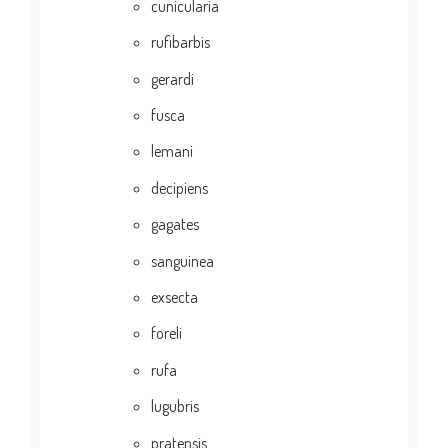
cunicularia
rufibarbis
gerardi
fusca
lemani
decipiens
gagates
sanguinea
exsecta
foreli
rufa
lugubris
pratensis