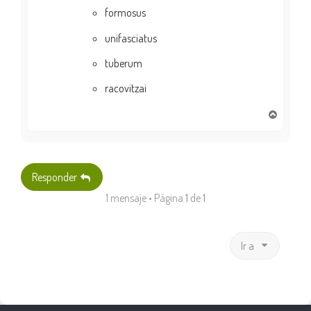
formosus
unifasciatus
tuberum
racovitzai
A
r
r
i
b
Responder
a
1 mensaje • Página
1
de
1
Ir a