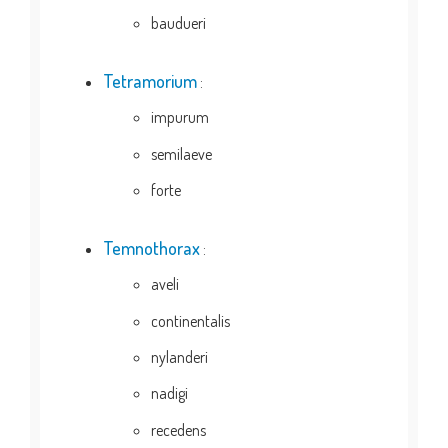
baudueri
Tetramorium
:
impurum
semilaeve
forte
Temnothorax
:
aveli
continentalis
nylanderi
nadigi
recedens