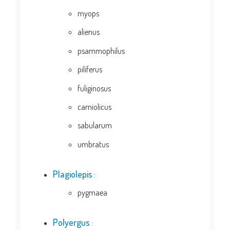
myops
alienus
psammophilus
piliferus
fuliginosus
carniolicus
sabularum
umbratus
Plagiolepis
:
pygmaea
Polyergus
: