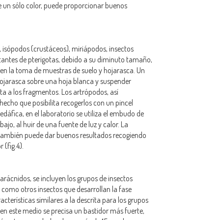
e un sólo color, puede proporcionar buenos
 isópodos (crustáceos), miriápodos, insectos
antes de pterigotas, debido a su diminuto tamaño,
en la toma de muestras de suelo y hojarasca. Un
 hojarasca sobre una hoja blanca y suspender
ta a los fragmentos. Los artrópodos, así
hecho que posibilita recogerlos con un pincel
dáfica, en el laboratorio se utiliza el embudo de
ajo, al huir de una fuente de luz y calor. La
 también puede dar buenos resultados recogiendo
(fig.4).
rácnidos, se incluyen los grupos de insectos
í como otros insectos que desarrollan la fase
terísticas similares a la descrita para los grupos
en este medio se precisa un bastidor más fuerte,