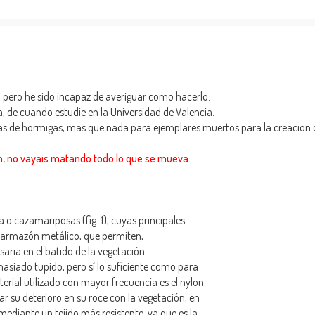
pero he sido incapaz de averiguar como hacerlo.
, de cuando estudie en la Universidad de Valencia.
as de hormigas, mas que nada para ejemplares muertos para la creacion d
n, no vayais matando todo lo que se mueva.
 o cazamariposas (fig. 1), cuyas principales
su armazón metálico, que permiten,
aria en el batido de la vegetación.
masiado tupido, pero sí lo suficiente como para
erial utilizado con mayor frecuencia es el nylon
ar su deterioro en su roce con la vegetación; en
 mediante un tejido más resistente, ya que es la