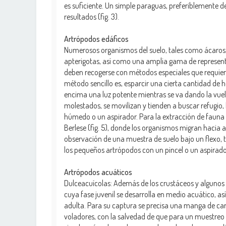
es suficiente. Un simple paraguas, preferiblemente d
resultados (fig. 3).
Artrópodos edáficos
Numerosos organismos del suelo, tales como ácaros,
apterigotas, así como una amplia gama de represent
deben recogerse con métodos especiales que requier
método sencillo es, esparcir una cierta cantidad de
encima una luz potente mientras se va dando la vuel
molestados, se movilizan y tienden a buscar refugio, 
húmedo o un aspirador. Para la extracción de fauna e
Berlese (fig. 5), donde los organismos migran hacia ab
observación de una muestra de suelo bajo un flexo,
los pequeños artrópodos con un pincel o un aspirador 
Artrópodos acuáticos
Dulceacuícolas: Además de los crustáceos y algunos a
cuya fase juvenil se desarrolla en medio acuático, as
adulta. Para su captura se precisa una manga de carac
voladores, con la salvedad de que para un muestreo 