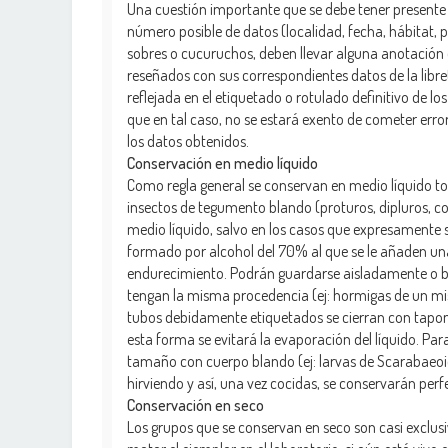
Una cuestión importante que se debe tener presente 
número posible de datos (localidad, fecha, hábitat, p
sobres o cucuruchos, deben llevar alguna anotación o
reseñados con sus correspondientes datos de la libr
reflejada en el etiquetado o rotulado definitivo de l
que en tal caso, no se estará exento de cometer error
los datos obtenidos.
Conservación en medio líquido
Como regla general se conservan en medio líquido tod
insectos de tegumento blando (proturos, dipluros, col
medio líquido, salvo en los casos que expresamente s
formado por alcohol del 70% al que se le añaden unas
endurecimiento. Podrán guardarse aisladamente o bi
tengan la misma procedencia (ej: hormigas de un mi
tubos debidamente etiquetados se cierran con tapon
esta forma se evitará la evaporación del líquido. Par
tamaño con cuerpo blando (ej: larvas de Scarabaeoi
hirviendo y así, una vez cocidas, se conservarán per
Conservación en seco
Los grupos que se conservan en seco son casi exclus