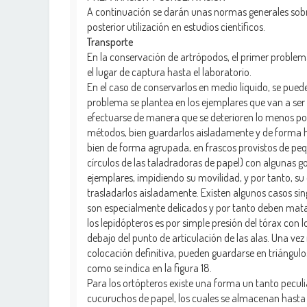
A continuación se darán unas normas generales sob
posterior utilización en estudios científicos.
Transporte
En la conservación de artrópodos, el primer proble
el lugar de captura hasta el laboratorio.
En el caso de conservarlos en medio líquido, se pued
problema se plantea en los ejemplares que van a ser
efectuarse de manera que se deterioren lo menos po
métodos, bien guardarlos aisladamente y de forma hol
bien de forma agrupada, en frascos provistos de peq
círculos de las taladradoras de papel) con algunas g
ejemplares, impidiendo su movilidad, y por tanto, su 
trasladarlos aisladamente. Existen algunos casos sing
son especialmente delicados y por tanto deben ma
los lepidópteros es por simple presión del tórax con
debajo del punto de articulación de las alas. Una ve
colocación definitiva, pueden guardarse en triángul
como se indica en la figura 18.
Para los ortópteros existe una forma un tanto peculi
cucuruchos de papel, los cuales se almacenan hasta l