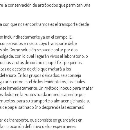
re la conservación de artrópodos que permitan una
ma con que nos encontramos es el transporte desde
en incluir directamente ya en el campo. El
 conservados en seco, cuyo transporte debe
sible. Como solución se puede optar por dos
gada, con lo cual llegarán vivos al laboratorio, o
ueñas virutas de corcho o papel (ej.: pequeños
otas de acetato de etilo que matará a los
deterioro. En los grupos delicados, se aconseja
ulares como es el de los lepidópteros, los cuales
tarse inmediatamente. Un método inocuo para matar
 los dedos en la zona situada inmediatamente por
z muertos, para su transporte o almacenaje hasta su
os de papel satinado (no desprende las escamas)
ar de transporte, que consiste en guardarlos en
a colocación definitiva de los especimenes.