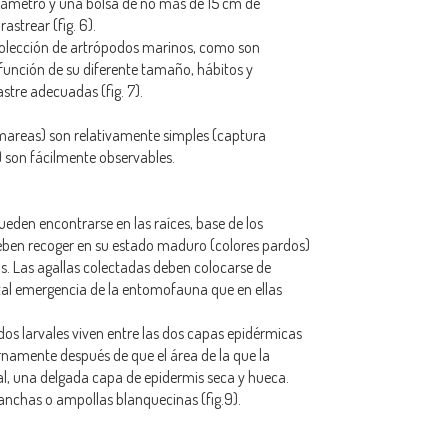
metro y una bolsa de no más de 15 cm de
rastrear (fig. 6).
colección de artrópodos marinos, como son
función de su diferente tamaño, hábitos y
astre adecuadas (fig. 7).
(mareas) son relativamente simples (captura
) son fácilmente observables.
pueden encontrarse en las raíces, base de los
 deben recoger en su estado maduro (colores pardos)
as. Las agallas colectadas deben colocarse de
otal emergencia de la entomofauna que en ellas
os larvales viven entre las dos capas epidérmicas
rnamente después de que el área de la que la
al, una delgada capa de epidermis seca y hueca.
anchas o ampollas blanquecinas (fig.9).