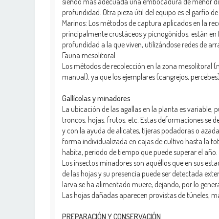
siendo más adecuada una embocadura de menor diá
profundidad. Otra pieza útil del equipo es el garfio de 
Marinos: Los métodos de captura aplicados en la re
principalmente crustáceos y picnogónidos, están en 
profundidad a la que viven, utilizándose redes de arr
Fauna mesolitoral
Los métodos de recolección en la zona mesolitoral 
manual), ya que los ejemplares (cangrejos, percebes
Gallícolas y minadores
La ubicación de las agallas en la planta es variable, 
troncos, hojas, frutos, etc. Estas deformaciones se
y con la ayuda de alicates, tijeras podadoras o azad
forma individualizada en cajas de cultivo hasta la t
habita, periodo de tiempo que puede superar el año.
Los insectos minadores son aquéllos que en sus estad
de las hojas y su presencia puede ser detectada exte
larva se ha alimentado muere, dejando, por lo gener
Las hojas dañadas aparecen provistas de túneles, m
PREPARACIÓN Y CONSERVACIÓN