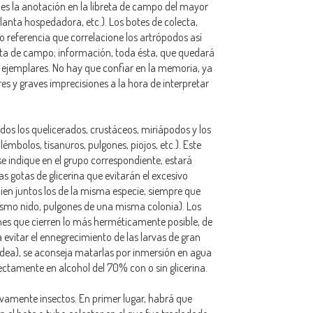
es la anotación en la libreta de campo del mayor
lanta hospedadora, etc.). Los botes de colecta,
 referencia que correlacione los artrópodos así
eta de campo; información, toda ésta, que quedará
os ejemplares. No hay que confiar en la memoria, ya
es y graves imprecisiones a la hora de interpretar
os los quelicerados, crustáceos, miriápodos y los
émbolos, tisanuros, pulgones, piojos, etc.). Este
e indique en el grupo correspondiente, estará
 gotas de glicerina que evitarán el excesivo
en juntos los de la misma especie, siempre que
smo nido, pulgones de una misma colonia). Los
es que cierren lo más herméticamente posible, de
a evitar el ennegrecimiento de las larvas de gran
dea), se aconseja matarlas por inmersión en agua
fectamente en alcohol del 70% con o sin glicerina.
ivamente insectos. En primer lugar, habrá que