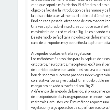
zona que soporta más fricción. El diámetro del aro no
objeto de facilitar la introducción de las manos y de 
la bolsa debiera ser, al menos, el doble del diámetro
final de cada pasada, atrapando de esta manera todos
Una vez capturado el insecto, se conduce éste al ex
movimiento de la red en el aire (fig.1) o colocando el
De este modo se facilita la introducción de los mismos
caso de artrópodos muy pequeños la captura mediante
Artrópodos ocultos entre la vegetación
Los métodos más propicios para la captura de estos
ortópteros, neurópteros, mecópteros, etc.) son el ba
de barrido requiere que tanto la estructura o armazó
han de soportar sucesivas pasadas sobre vegetación 
con relativa fuerza y velocidad. Un modelo doblement
mango prolongado a través del aro (fig. 2).
A diferencia del método de barrido, el procedimient
de artrópodos de distintos grupos que se encuentran
matorrales, arbustos, etc. Este método requiere una v
vegetación y algo que actúe de superficie receptora.