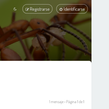
Registrarse
Identificarse
1 mensaje • Página
1
de
1