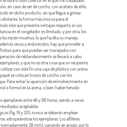
en el bote o tubo colector en el que fue trasladado
ón, en caso de ser de corcho, con acetato de etilo,
cido en dicho producto, sin que llegue a gotear.
o obstante, la forma más inocua para el
étodo éste que presenta ventajas respecto al uso
ancia en el congelador es ilimitado, y por otra, los
 los recién muertos, lo que facilita su manejo.
o además secos y endurecidos, hay que proceder a
efinitivo para que puedan ser manejados con
operación de reblandecimiento se llevará a cabo
jemplares, y que no es otra cosa que un recipiente
ilizar con este fin una caja de plástico con arena
 papel se colocan trozos de corcho con los
apa. Para evitar la aparición de enmohecimiento en
enol o formol en la arena, o bien, haber hervido
s ejemplares entre 48 y 96 horas, siendo a veces
resultados aceptables.
icos (fig. 19 y 20), nunca se deberán emplear
arse, estropeándose los ejemplares. Los alfileres
roximadamente 38 mm), variando en grosor, por lo