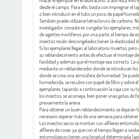
matar el ejemplar en el laboratorio, si aún está vivo 
desde el campo. Para ello, basta con impregnar el tap
o bien introducir en el tubo un poco de papel humede
También puede utilizarse tetracloruro de carbono. N
investigador, consiste en congelar los ejemplares, m
de agentes mortíferos; por una parte, el tiempo de est
insectos recién descongelados tienen la elasticidad de
Si los ejemplares llegan al laboratorio muertos, per
su reblandecimiento antes de efectuar el montaje d
facilidad y además que el montaje sea correcto. La 
mediante un reblandecedor donde se introducen los e
donde se crea una atmósfera de humedad. Se puede ut
humedecida, se recubre con papel de filtro y sobre el
ejemplares, tapando a continuación la caja con su t
los insectos, se aconseja, bien poner unas gotas de f
previamente la arena.
Para obtener un buen reblandecimiento se dejarán lo
necesario esperar más de una semana para obtener 
Los insectos secos se montan con alfileres entomológ
alfileres de coser, ya que con el tiempo llegan a oxid
entomológicos tienen una longitud determinada (ap