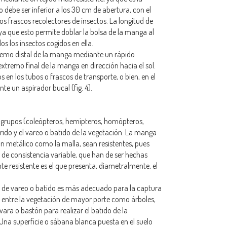
 debe ser inferior a los 30 cm de abertura, con el
los frascos recolectores de insectos. La longitud de
, ya que esto permite doblar la bolsa de la manga al
 los insectos cogidos en ella.
tremo distal de la manga mediante un rápido
 extremo final de la manga en dirección hacia el sol.
 en los tubos o frascos de transporte, o bien, en el
 un aspirador bucal (fig. 4).
 grupos (coleópteros, hemípteros, homópteros,
rrido y el vareo o batido de la vegetación. La manga
n metálico como la malla, sean resistentes, pues
de consistencia variable, que han de ser hechas
e resistente es el que presenta, diametralmente, el
o de vareo o batido es más adecuado para la captura
 entre la vegetación de mayor porte como árboles,
ara o bastón para realizar el batido de la
 Una superficie o sábana blanca puesta en el suelo