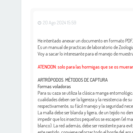
20 Ago 2024 15:59
He intentado anexar un documento en formato PDF, 
Es un manual de practicas de laboratorio de Zoologia
Voy a sacar lo interesante para el manejo de muestr
ATENCION: solo para las hormigas que se os muera
ARTRÓPODOS. MÉTODOS DE CAPTURA
Formas voladoras
Para su caza se utiliza la clásica manga entomológica
cualidades deben ser la ligereza y la resistencia de 
respectivamente, su fácil manejo y la seguridad neces
La malla debe ser blanda y ligera, de un tejido no de
impedir que los insectos pequeños se escapen (el mat
blanco). La red además, debe ser resistente para evit
este sentido, conviene reforzar todo el borde del aro