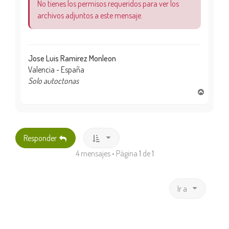
No tienes los permisos requeridos para ver los
archivos adjuntos a este mensaje.
Jose Luis Ramirez Monleon
Valencia - España
Solo autoctonas
A
r
r
i
b
Responder
a
4 mensajes • Página
1
de
1
Ir a