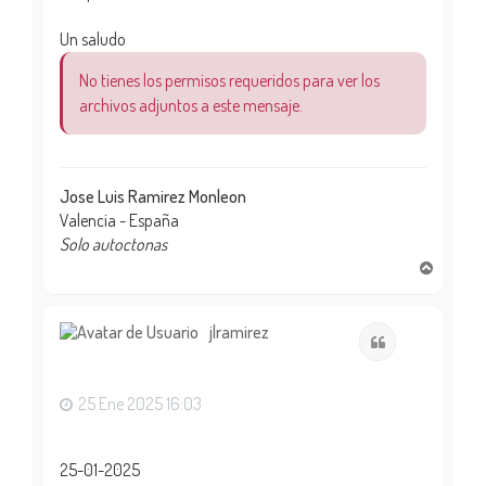
Un saludo
No tienes los permisos requeridos para ver los
archivos adjuntos a este mensaje.
Jose Luis Ramirez Monleon
Valencia - España
Solo autoctonas
A
r
r
i
jlramirez
Citar
b
a
25 Ene 2025 16:03
25-01-2025