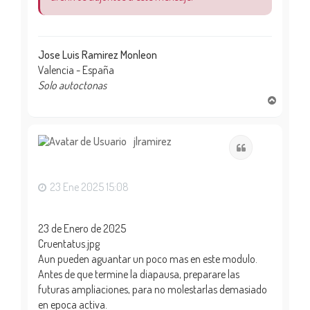
Jose Luis Ramirez Monleon
Valencia - España
Solo autoctonas
A
r
r
i
jlramirez
Citar
b
a
23 Ene 2025 15:08
23 de Enero de 2025
Cruentatus.jpg
Aun pueden aguantar un poco mas en este modulo.
Antes de que termine la diapausa, preparare las
futuras ampliaciones, para no molestarlas demasiado
en epoca activa.