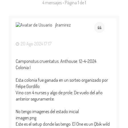
4 mensajes • Página
1
de
1
jlramirez
Citar
20 Ago 2024 17:17
Camponotus cruentatus. Anthouse. 12-4-2024
Colonia I
Esta colonia fue ganada en un sorteo organizado por
Felipe Gordillo
Vino con 4 nurses y algo de prole. De vuelo del año
anterior seguramente.
No tengo imagenes del estado inicial
imagen.png
Este es el setup donde las tengo. El One es un Qbik wild