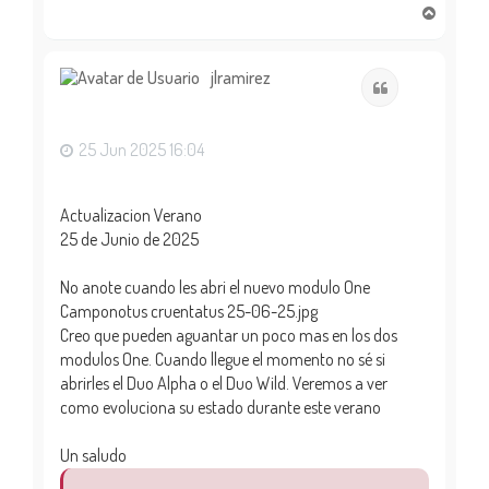
A
r
r
i
jlramirez
Citar
b
a
25 Jun 2025 16:04
Actualizacion Verano
25 de Junio de 2025
No anote cuando les abri el nuevo modulo One
Camponotus cruentatus 25-06-25.jpg
Creo que pueden aguantar un poco mas en los dos
modulos One. Cuando llegue el momento no sé si
abrirles el Duo Alpha o el Duo Wild. Veremos a ver
como evoluciona su estado durante este verano
Un saludo