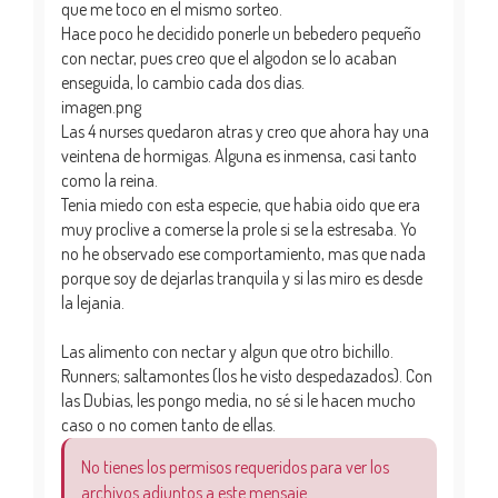
que me toco en el mismo sorteo.
Hace poco he decidido ponerle un bebedero pequeño
con nectar, pues creo que el algodon se lo acaban
enseguida, lo cambio cada dos dias.
imagen.png
Las 4 nurses quedaron atras y creo que ahora hay una
veintena de hormigas. Alguna es inmensa, casi tanto
como la reina.
Tenia miedo con esta especie, que habia oido que era
muy proclive a comerse la prole si se la estresaba. Yo
no he observado ese comportamiento, mas que nada
porque soy de dejarlas tranquila y si las miro es desde
la lejania.
Las alimento con nectar y algun que otro bichillo.
Runners; saltamontes (los he visto despedazados). Con
las Dubias, les pongo media, no sé si le hacen mucho
caso o no comen tanto de ellas.
No tienes los permisos requeridos para ver los
archivos adjuntos a este mensaje.