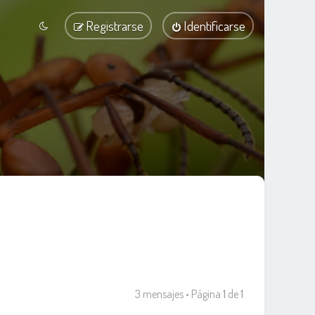
Registrarse
Identificarse
3 mensajes • Página
1
de
1