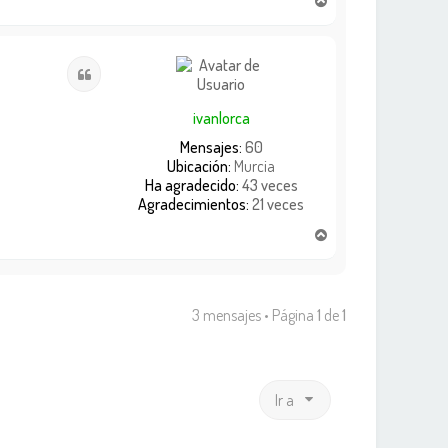
r
r
i
Citar
b
a
ivanlorca
Mensajes:
60
Ubicación:
Murcia
Ha agradecido:
43 veces
Agradecimientos:
21 veces
A
r
r
i
b
3 mensajes • Página
1
de
1
a
Ir a