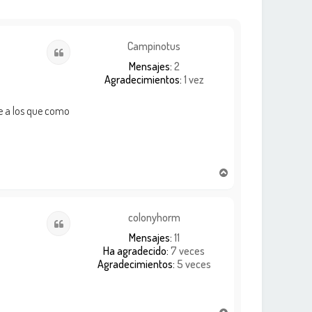
Campinotus
Citar
Mensajes:
2
Agradecimientos:
1 vez
e a los que como
A
r
r
i
colonyhorm
Citar
b
Mensajes:
11
a
Ha agradecido:
7 veces
Agradecimientos:
5 veces
A