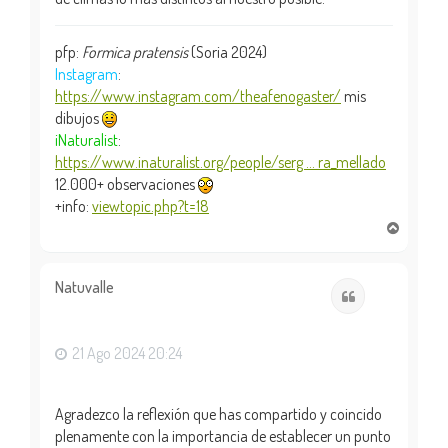
pfp:
Formica pratensis
(Soria 2024)
Instagram
:
https://www.instagram.com/theafenogaster/
mis
dibujos
iNaturalist
:
https://www.inaturalist.org/people/serg ... ra_mellado
12.000+ observaciones
+info:
viewtopic.php?t=18
A
r
r
i
Natuvalle
Citar
b
a
21 Ago 2024 20:24
Agradezco la reflexión que has compartido y coincido
plenamente con la importancia de establecer un punto