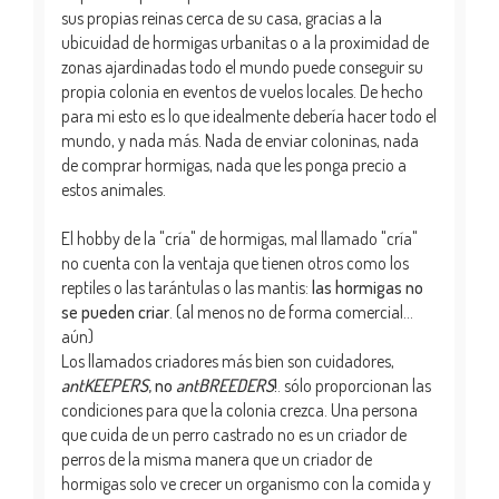
sus propias reinas cerca de su casa, gracias a la
ubicuidad de hormigas urbanitas o a la proximidad de
zonas ajardinadas todo el mundo puede conseguir su
propia colonia en eventos de vuelos locales. De hecho
para mi esto es lo que idealmente debería hacer todo el
mundo, y nada más. Nada de enviar coloninas, nada
de comprar hormigas, nada que les ponga precio a
estos animales.
El hobby de la "cría" de hormigas, mal llamado "cría"
no cuenta con la ventaja que tienen otros como los
reptiles o las tarántulas o las mantis:
las hormigas no
se pueden criar
. (al menos no de forma comercial...
aún)
Los llamados criadores más bien son cuidadores,
antKEEPERS
, no
antBREEDERS
!
. sólo proporcionan las
condiciones para que la colonia crezca. Una persona
que cuida de un perro castrado no es un criador de
perros de la misma manera que un criador de
hormigas solo ve crecer un organismo con la comida y