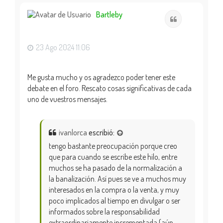
r
i
Bartleby
Citar
b
a
23 Ago 2024 11:06
Me gusta mucho y os agradezco poder tener este
debate en el foro. Rescato cosas significativas de cada
uno de vuestros mensajes.
ivanlorca
escribió:
tengo bastante preocupación porque creo
que para cuando se escribe este hilo, entre
muchos se ha pasado de la normalización a
la banalización. Así pues se ve a muchos muy
interesados en la compra o la venta, y muy
poco implicados al tiempo en divulgar o ser
informados sobre la responsabilidad
extraordinariamente incrementada (aún