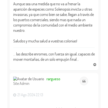
Aunque sea una medida que no va a frenar la
aparición de especies como Solenopsis invicta u otras
invasoras, ya que como bien se sabe, llegan a través de
los puertos comerciales, siendo mas que nada un
compromiso de la comunidad con el medio ambiente
nuestro.
Saludos y mucha salud a vuestras colonias!
... las describe enromes, con fuerza sin igual, capaces de
mover montañas, de un solo empujón final...
A
r
r
i
rargueso
Citar
Site Admin
b
a
21 Ago 2024 22:13