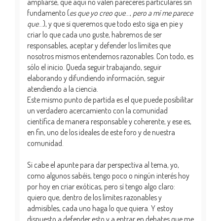
ampliarse, que aquí no valen pareceres particulares sin
fundamento (
es que yo creo que
...,
pero a mí me parece
que
...), y que si queremos que todo esto siga en pie y
criar lo que cada uno guste, habremos de ser
responsables, aceptar y defender los límites que
nosotros mismos entendemos razonables. Con todo, es
sólo el inicio. Queda seguir trabajando, seguir
elaborando y difundiendo información, seguir
atendiendo a la ciencia.
Este mismo punto de partida es el que puede posibilitar
un verdadero acercamiento con la comunidad
científica de manera responsable y coherente, y ese es,
en fin, uno de los ideales de este foro y de nuestra
comunidad.
Si cabe el apunte para dar perspectiva al tema, yo,
como algunos sabéis, tengo poco o ningún interés hoy
por hoy en criar exóticas, pero sí tengo algo claro:
quiero que, dentro de los límites razonables y
admisibles, cada uno haga lo que quiera. Y estoy
dispuesto a defender esto y a entrar en debates que me