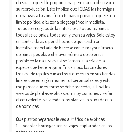
el espacio que él le proporciona, pero núnca observará
su reproducción. Esto implica que TODAS las hormigas
no nativas a tu zona (no a tu país o provincia que es un
límite político, a tu zona biogeográfica inmediata)
Todas son cogidas de la naturaleza, todas las reinas,
todas las colonias, todas son y eran salvajes. Sólo estoy
en contra de esto por el hecho de que exista un
incentivo monetario de hacerse con el mayor número
de reinas posible, o el mayor número de colonias
posible en la naturaleza si se fomenta la cría de la
especie que te de la gana. En cambio, los criadores
(reales) de reptiles o insectos sí que crían en sus tiendas
linajes que en algún momento fueron salvajes, y esto
me parece que es cómo se debe proceder, al final los
viveros de plantas exóticas son muy comunes y serían
el equivalente (volviendo a las plantas) a sitios de cría
de hormigas.
Que puntos negativos le veo al tráfico de exóticas:
1 - Todas las hormigas son salvajes, capturadas en los
países de origen.