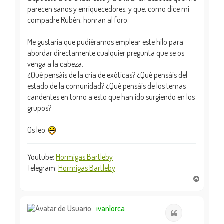
parecen sanos y enriquecedores, y que, como dice mi
compadre Rubén, honran al foro.
Me gustaría que pudiéramos emplear este hilo para
abordar directamente cualquier pregunta que se os
venga a la cabeza.
¿Qué pensáis de la cría de exóticas? ¿Qué pensáis del
estado de la comunidad? ¿Qué pensáis de los temas
candentes en torno a esto que han ido surgiendo en los
grupos?
Os leo.
Youtube:
Hormigas Bartleby
Telegram:
Hormigas Bartleby
A
r
r
i
ivanlorca
Citar
b