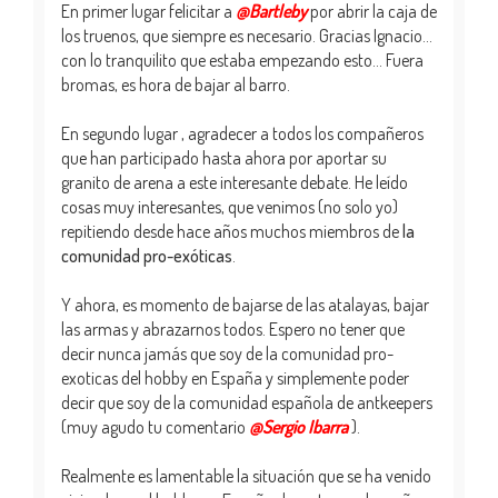
En primer lugar felicitar a
@Bartleby
por abrir la caja de
los truenos, que siempre es necesario. Gracias Ignacio...
con lo tranquilito que estaba empezando esto... Fuera
bromas, es hora de bajar al barro.
En segundo lugar , agradecer a todos los compañeros
que han participado hasta ahora por aportar su
granito de arena a este interesante debate. He leído
cosas muy interesantes, que venimos (no solo yo)
repitiendo desde hace años muchos miembros de
la
comunidad pro-exóticas
.
Y ahora, es momento de bajarse de las atalayas, bajar
las armas y abrazarnos todos. Espero no tener que
decir nunca jamás que soy de la comunidad pro-
exoticas del hobby en España y simplemente poder
decir que soy de la comunidad española de antkeepers
(muy agudo tu comentario
@Sergio Ibarra
).
Realmente es lamentable la situación que se ha venido