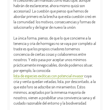
ni cuestiones tan manidas como esas (que, aunque
habrán de esclarecerse, ahora mismo quizá son
accesorias). La cuestión que pienso que hemos de
abordar primero es la brecha que esta cuestión creó en
la comunidad: los motivos, consecuencias y formas de
solucionarlo y de lograr de nuevo la unión.
La única forma, pienso, de que lo que concierne a la
tenencia y cría de hormigas no se vaya por completo al
traste es que los propios criadores tomemos
conciencia de ciertas cosas y colaboremos entre
nosotros. Y esto pasa por aceptar unos mínimos
prácticamente innegociables, donde podemos situar,
por ejemplo, la conocida
lista de especies exóticas con potencial invasor
cuya
cría y venta quedan vetadas; lista, por descontado, a la
que este foro se adscribe sin miramientos. Estos
mínimos, aceptados por la inmensa mayoría de
nosotros, vienen a posibilitar una convivencia sana y el
cuidado razonable del entorno y la biodiversidad.