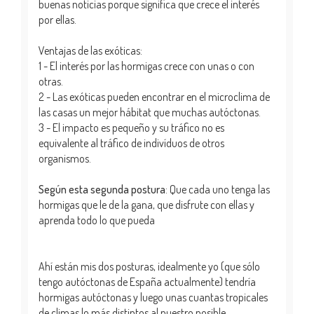
buenas noticias porque significa que crece el interés
por ellas.
Ventajas de las exóticas:
1 - El interés por las hormigas crece con unas o con
otras.
2 - Las exóticas pueden encontrar en el microclima de
las casas un mejor hábitat que muchas autóctonas.
3 - El impacto es pequeño y su tráfico no es
equivalente al tráfico de indivíduos de otros
organismos.
Según esta segunda postura
: Que cada uno tenga las
hormigas que le de la gana, que disfrute con ellas y
aprenda todo lo que pueda
Ahí están mis dos posturas, idealmente yo (que sólo
tengo autóctonas de España actualmente) tendría
hormigas autóctonas y luego unas cuantas tropicales
de climas lo más distintos al nuestro posible.