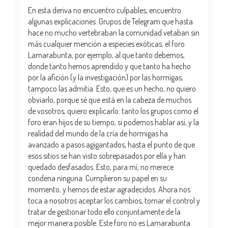
En esta deriva no encuentro culpables, encuentro
algunas explicaciones. Grupos de Telegram que hasta
hace no mucho vertebraban la comunidad vetaban sin
más cualquier mención a especies exóticas; el foro
Lamarabunta, por ejemplo, al que tanto debemos,
donde tanto hemos aprendido y que tanto ha hecho
por la afición (y la investigación) por las hormigas,
tampoco las admitía. Esto, que es un hecho, no quiero
obviarlo, porque sé que está en la cabeza de muchos
de vosotros, quiero explicarlo: tanto los grupos como el
foro eran hijos de su tiempo, si podemos hablar así, y la
realidad del mundo de la cría de hormigas ha
avanzado a pasos agigantados, hasta el punto de que
esos sitios se han visto sobrepasados por ella y han
quedado desfasados. Esto, para mí, no merece
condena ninguna. Cumplieron su papel en su
momento, y hemos de estar agradecidos. Ahora nos
toca a nosotros aceptar los cambios, tomar el control y
tratar de gestionar todo ello conjuntamente de la
mejor manera posible. Este foro no es Lamarabunta