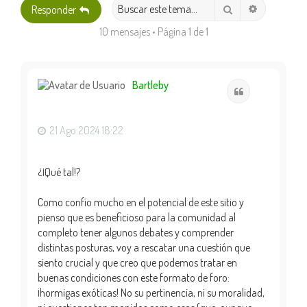
Búsqueda 
Buscar
Responder
10 mensajes • Página
1
de
1
Bartleby
Citar
21 Ago 2024 18:22
¿¡Qué tal!?
Como confío mucho en el potencial de este sitio y
pienso que es beneficioso para la comunidad al
completo tener algunos debates y comprender
distintas posturas, voy a rescatar una cuestión que
siento crucial y que creo que podemos tratar en
buenas condiciones con este formato de foro:
¡hormigas exóticas! No su pertinencia, ni su moralidad,