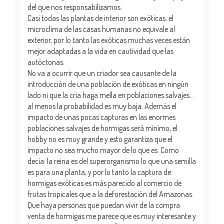
del que nos responsabilizamos.
Casi todas las plantas de interior son exóticas, el
microclima de las casas humanas no equivale al
exterior, por lo tanto las exóticas muchas veces están
mejor adaptadas a la vida en cautividad que las
autóctonas.
No va a ocurrir que un criador sea causante de la
introducción de una población de exóticas en ningún
lado ni que la cría haga mella en poblaciones salvajes...
al menos la probabilidad es muy baja. Además el
impacto de unas pocas capturas en las enormes
poblaciones salvajes de hormigas será mínimo, el
hobby no es muy grande y esto garantiza que el
impacto no sea mucho mayor de lo que es. Como
decía: la reina es del superorganismo lo que una semilla
es para una planta, y por lo tanto la captura de
hormigas exóticas es más parecido al comercio de
frutas tropicales que a la deforestación del Amazonas.
Que haya personas que puedan vivir de la compra
venta de hormigas me parece que es muy interesante y