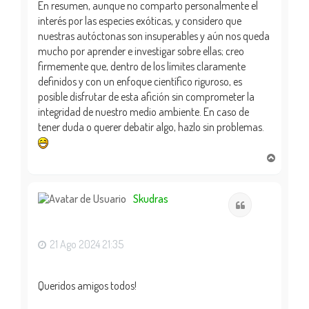
En resumen, aunque no comparto personalmente el
interés por las especies exóticas, y considero que
nuestras autóctonas son insuperables y aún nos queda
mucho por aprender e investigar sobre ellas; creo
firmemente que, dentro de los límites claramente
definidos y con un enfoque científico riguroso, es
posible disfrutar de esta afición sin comprometer la
integridad de nuestro medio ambiente. En caso de
tener duda o querer debatir algo, hazlo sin problemas.
A
r
r
i
Skudras
Citar
b
a
21 Ago 2024 21:35
Queridos amigos todos!