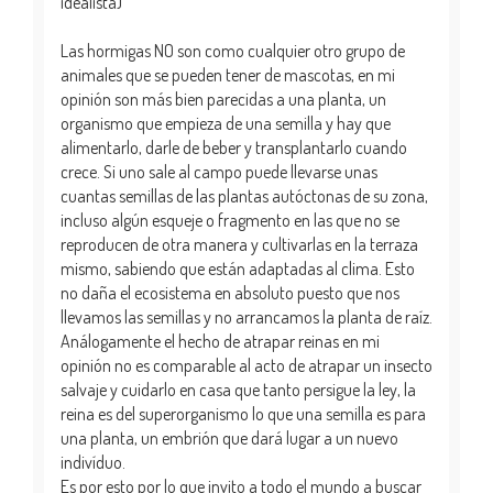
idealista)
Las hormigas NO son como cualquier otro grupo de
animales que se pueden tener de mascotas, en mi
opinión son más bien parecidas a una planta, un
organismo que empieza de una semilla y hay que
alimentarlo, darle de beber y transplantarlo cuando
crece. Si uno sale al campo puede llevarse unas
cuantas semillas de las plantas autóctonas de su zona,
incluso algún esqueje o fragmento en las que no se
reproducen de otra manera y cultivarlas en la terraza
mismo, sabiendo que están adaptadas al clima. Esto
no daña el ecosistema en absoluto puesto que nos
llevamos las semillas y no arrancamos la planta de raíz.
Análogamente el hecho de atrapar reinas en mi
opinión no es comparable al acto de atrapar un insecto
salvaje y cuidarlo en casa que tanto persigue la ley, la
reina es del superorganismo lo que una semilla es para
una planta, un embrión que dará lugar a un nuevo
indivíduo.
Es por esto por lo que invito a todo el mundo a buscar