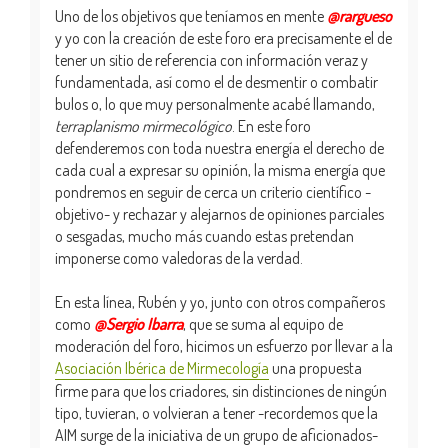
Uno de los objetivos que teníamos en mente
@rargueso
y yo con la creación de este foro era precisamente el de
tener un sitio de referencia con información veraz y
fundamentada, así como el de desmentir o combatir
bulos o, lo que muy personalmente acabé llamando,
terraplanismo mirmecológico
. En este foro
defenderemos con toda nuestra energía el derecho de
cada cual a expresar su opinión, la misma energía que
pondremos en seguir de cerca un criterio científico -
objetivo- y rechazar y alejarnos de opiniones parciales
o sesgadas, mucho más cuando estas pretendan
imponerse como valedoras de la verdad.
En esta línea, Rubén y yo, junto con otros compañeros
como
@Sergio Ibarra
, que se suma al equipo de
moderación del foro, hicimos un esfuerzo por llevar a la
Asociación Ibérica de Mirmecología
una propuesta
firme para que los criadores, sin distinciones de ningún
tipo, tuvieran, o volvieran a tener -recordemos que la
AIM surge de la iniciativa de un grupo de aficionados-