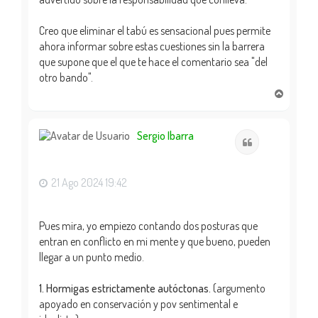
Creo que eliminar el tabú es sensacional pues permite
ahora informar sobre estas cuestiones sin la barrera
que supone que el que te hace el comentario sea "del
otro bando".
A
r
r
i
Sergio Ibarra
Citar
b
a
21 Ago 2024 19:42
Pues mira, yo empiezo contando dos posturas que
entran en conflicto en mi mente y que bueno, pueden
llegar a un punto medio.
1. Hormigas estrictamente autóctonas.
(argumento
apoyado en conservación y pov sentimental e