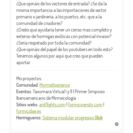
¿Que opináis de los vectores de entrada? ¿Se da la
misma importancia a las importaciones de sector
primario o jardinería, a los puertos, etc. que a la
comunidad de criadores?
¿Creéis que ayudaría tener un censo mas completo y
extenso de hormigas exóticas con potencial invasor?
¿Sería respetado por toda la comunidad?
¿Que opináis del papel de los youtubers en todo esto?
Tenemos algunos por aquí que creo que pueden
aportar.
Mis proyectos:
Comunidad
:
MyrmeXperience
Eventos
: Taxomara Virtual I y || | Primer Simposio
Iberoamericano de Mirmecología
Sitios webs:
antflights.com
|
formiciversity.com
|
formicidae.es
Hormigueros:
Sistema modular progresivo
Qbik
A
r