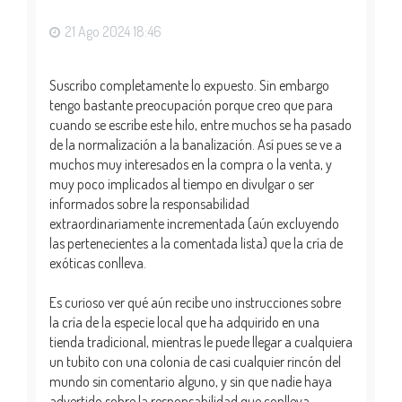
a
21 Ago 2024 18:46
Suscribo completamente lo expuesto. Sin embargo
tengo bastante preocupación porque creo que para
cuando se escribe este hilo, entre muchos se ha pasado
de la normalización a la banalización. Así pues se ve a
muchos muy interesados en la compra o la venta, y
muy poco implicados al tiempo en divulgar o ser
informados sobre la responsabilidad
extraordinariamente incrementada (aún excluyendo
las pertenecientes a la comentada lista) que la cría de
exóticas conlleva.
Es curioso ver qué aún recibe uno instrucciones sobre
la cría de la especie local que ha adquirido en una
tienda tradicional, mientras le puede llegar a cualquiera
un tubito con una colonia de casi cualquier rincón del
mundo sin comentario alguno, y sin que nadie haya
advertido sobre la responsabilidad que conlleva.