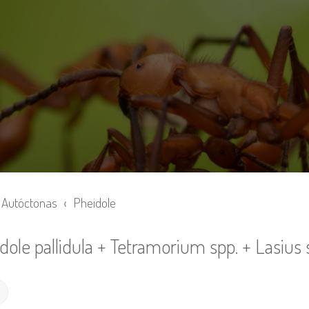
Autóctonas
Pheidole
ole pallidula + Tetramorium spp. + Lasius 
Búsqueda avanzada
r