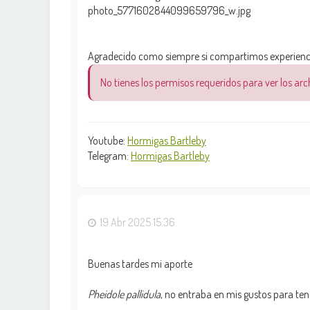
photo_5771602844099659796_w.jpg
Agradecido como siempre si compartimos experienci
No tienes los permisos requeridos para ver los ar
Youtube:
Hormigas Bartleby
Telegram:
Hormigas Bartleby
19 Abr 2025 15:36
Buenas tardes mi aporte
Pheidole pallidula
, no entraba en mis gustos para tene