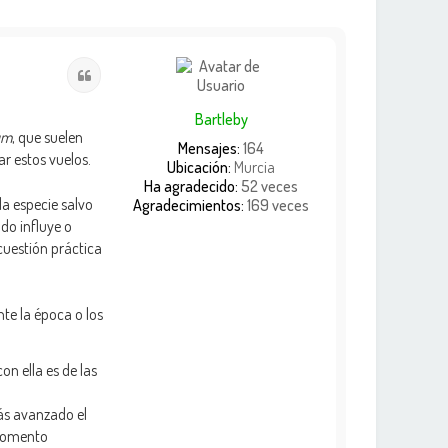
Citar
Bartleby
um
, que suelen
Mensajes:
164
ar estos vuelos.
Ubicación:
Murcia
Ha agradecido:
52 veces
la especie salvo
Agradecimientos:
169 veces
do influye o
cuestión práctica
te la época o los
on ella es de las
ás avanzado el
 momento