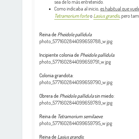
sea de lo más entretenido.
Como indicaba al inicio,
es habitual que vue
Tetramorium forte
o
Lasius grandis
, pero ta
Reina de
Pheidole pallidula
:
photo_5771602844099659788_w.jpg
Incipiente colonia de
Pheidole pallidula
:
photo_5771602844099659791_w.jpg
Colonia grandota:
photo_5771602844099659790_w.jpg
Obrera de
Pheidole pallidula
sin miedo:
photo_5771602844099659789_w.jpg
Reina de
Tetramorium semilaeve
:
photo_5771602844099659795_w.jpg
Reina de
Lasius grandis
: