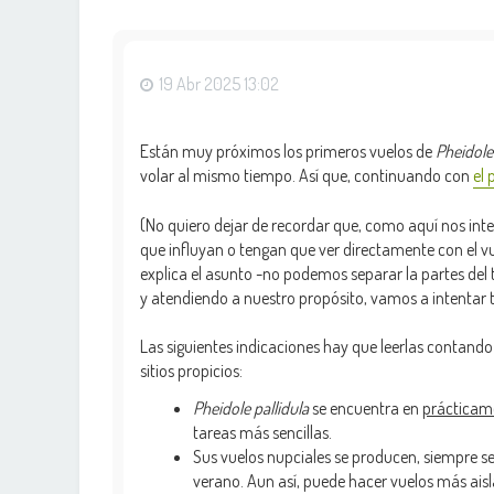
19 Abr 2025 13:02
Están muy próximos los primeros vuelos de
Pheidole 
volar al mismo tiempo. Así que, continuando con
el 
(No quiero dejar de recordar que, como aquí nos inte
que influyan o tengan que ver directamente con el vue
explica el asunto -no podemos separar la partes del t
y atendiendo a nuestro propósito, vamos a intentar tr
Las siguientes indicaciones hay que leerlas contand
sitios propicios:
Pheidole pallidula
se encuentra en
prácticame
tareas más sencillas.
Sus vuelos nupciales se producen, siempre s
verano. Aun así, puede hacer vuelos más ais