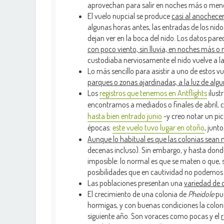
aprovechan para salir en noches más o menos
El vuelo nupcial se produce
casi al anochecer
algunas horas antes, las entradas de los nid
dejan ver en la boca del nido. Los datos par
con poco viento, sin lluvia, en noches más 
custodiaba nerviosamente el nido vuelve a la
Lo más sencillo para asistir a uno de estos v
parques o zonas ajardinadas, a la luz de algu
Los
registros que tenemos en Antflights
ilust
encontramos a mediados o finales de abril,
hasta bien entrado junio
-y creo notar un pic
épocas:
este vuelo tuvo lugar en otoño
, junt
Aunque lo habitual es que las colonias sean
decenas incluso). Sin embargo, y hasta donde 
imposible: lo normal es que se maten o que, s
posibilidades que en cautividad no podemos 
Las poblaciones presentan una
variedad de 
El crecimiento de una colonia de
Pheidole
pue
hormigas, y con buenas condiciones la coloni
siguiente año. Son voraces como pocas y el