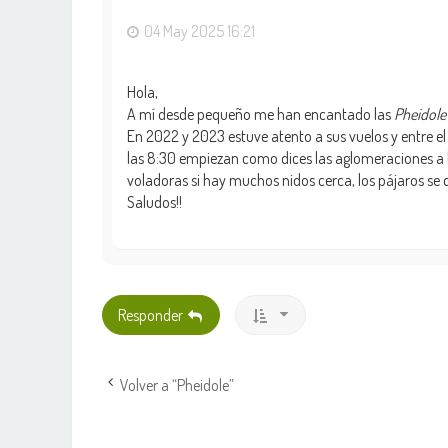
04 May 2025 16:21
Hola,
A mí desde pequeño me han encantado las
Pheidole 
En 2022 y 2023 estuve atento a sus vuelos y entre el
las 8:30 empiezan como dices las aglomeraciones a l
voladoras si hay muchos nidos cerca, los pájaros se d
Saludos!!
Responder
Volver a “Pheidole”