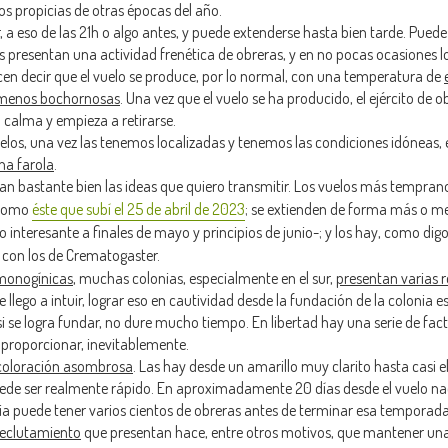
 propicias de otras épocas del año.
, a eso de las 21h o algo antes, y puede extenderse hasta bien tarde. Pued
os presentan una actividad frenética de obreras, y en no pocas ocasiones l
ecen decir que el vuelo se produce, por lo normal, con una temperatura de
o menos bochornosas
. Una vez que el vuelo se ha producido, el ejército de 
 calma y empieza a retirarse.
uelos, una vez las tenemos localizadas y tenemos las condiciones idóneas, 
na farola
.
ran bastante bien las ideas que quiero transmitir. Los vuelos más temprano
 como
éste que subí el 25 de abril de 2023
; se extienden de forma más o m
o interesante a finales de mayo y principios de junio-; y los hay, como digo
o con los de Crematogaster.
 monogínicas
, muchas colonias, especialmente en el sur,
presentan varias r
llego a intuir, lograr eso en cautividad desde la fundación de la colonia e
i se logra fundar, no dure mucho tiempo. En libertad hay una serie de fact
proporcionar, inevitablemente.
coloración asombrosa
. Las hay desde un amarillo muy clarito hasta casi el
de ser realmente rápido. En aproximadamente 20 días desde el vuelo na
a puede tener varios cientos de obreras antes de terminar esa temporada, 
reclutamiento
que presentan hace, entre otros motivos, que mantener una