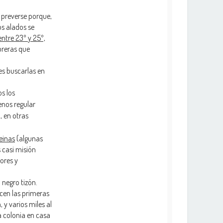
e preverse porque,
os alados se
entre 23º y 25º,
obreras que
es buscarlas en
s los
enos regular
, en otras
einas
(algunas
s casi misión
ores y
 negro tizón.
cen las primeras
y varios miles al
 colonia en casa