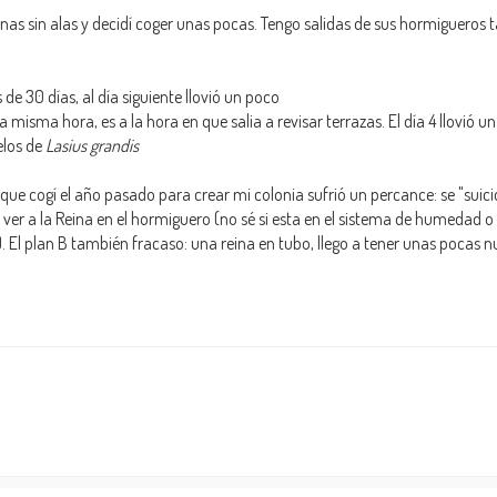
nas sin alas y decidí coger unas pocas. Tengo salidas de sus hormigueros 
de 30 días, al día siguiente llovió un poco
 misma hora, es a la hora en que salia a revisar terrazas. El día 4 llovió u
elos de
Lasius grandis
que cogí el año pasado para crear mi colonia sufrió un percance: se "suici
 a ver a la Reina en el hormiguero (no sé si esta en el sistema de humedad o 
 El plan B también fracaso: una reina en tubo, llego a tener unas pocas n