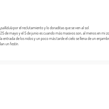
pallidula
por el reclutamiento y lo doraditas que se ven al sol.
 25 de mayo y el 5 de junio es cuando más masivos son, al menos en mi zo
a entrada de los nidos y un poco más tarde el cielo se llena de un enjam
an un festín.