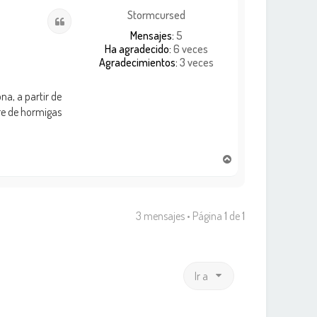
i
Stormcursed
Citar
b
Mensajes:
5
a
Ha agradecido:
6 veces
Agradecimientos:
3 veces
na, a partir de
bre de hormigas
A
r
r
i
b
3 mensajes • Página
1
de
1
a
Ir a