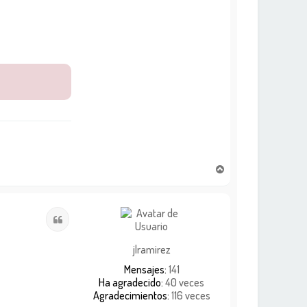
A
r
r
i
Citar
b
a
jlramirez
Mensajes:
141
Ha agradecido:
40 veces
Agradecimientos:
116 veces