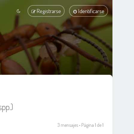
Registrarse
Identificarse
spp.)
3 mensajes • Página
1
de
1