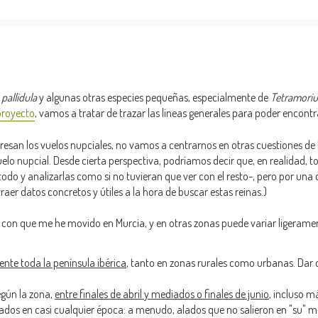
pallidula
y algunas otras especies pequeñas, especialmente de
Tetramori
proyecto
, vamos a tratar de trazar las líneas generales para poder encontr
resan los vuelos nupciales, no vamos a centrarnos en otras cuestiones de 
lo nupcial. Desde cierta perspectiva, podríamos decir que, en realidad, to
odo y analizarlas como si no tuvieran que ver con el resto-, pero por una 
aer datos concretos y útiles a la hora de buscar estas reinas.)
o con que me he movido en Murcia, y en otras zonas puede variar ligeramen
nte toda la península ibérica
, tanto en zonas rurales como urbanas. Dar c
egún la zona,
entre finales de abril y mediados o finales de junio
, incluso m
lados en casi cualquier época: a menudo, alados que no salieron en "su"