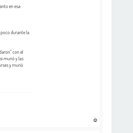
tanto en esa
n poco durante la
daron" con el
si murió y las
urses y murió
A
r
r