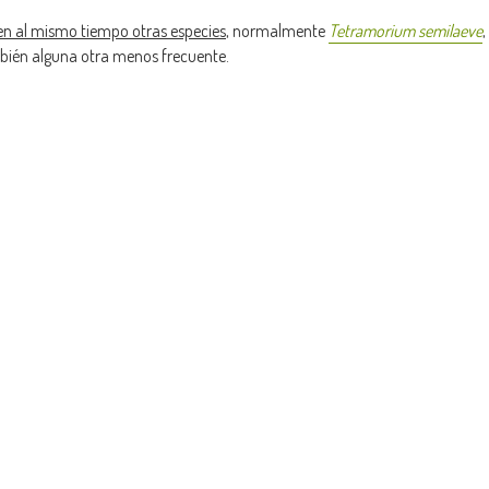
len al mismo tiempo otras especies
, normalmente
Tetramorium semilaeve
,
mbién alguna otra menos frecuente.