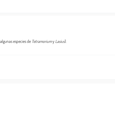
 algunas especies de
Tetramorium
y
Lasius
).