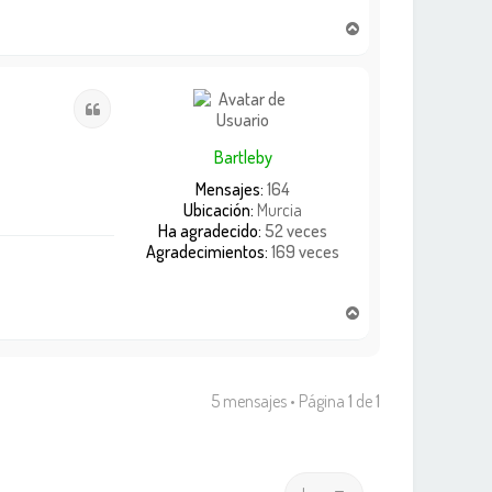
A
r
r
i
Citar
b
a
Bartleby
Mensajes:
164
Ubicación:
Murcia
Ha agradecido:
52 veces
Agradecimientos:
169 veces
A
r
r
i
b
5 mensajes • Página
1
de
1
a