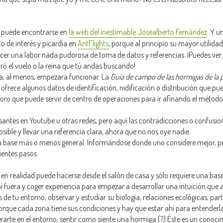
s puede encontrarse en
la web del inestimable Josealberto Fernández
. Y u
 de interés y picardía en
AntFlights
, porque al principio su mayor utilid
cer una labor nada pudorosa de toma de datos y referencias. ¡Puedes ver
ró el vuelo o la reina que tú andas buscando!
a, al menos, empezara funcionar. La
Guía de campo de las hormigas de la p
ofrece algunos datos de identificación, nidificación o distribución que pue
foro que puede servir de centro de operaciones para ir afinando el método
antes en Youtube u otras redes, pero aquí las contradicciones o confusio
ible y llevar una referencia clara, ahora que no nos oye nadie.
na base más o menos general. Informándose donde uno considere mejor, pe
ientes pasos.
 en realidad puede hacerse desde el salón de casa y sólo requiere una ba
 ahí fuera y coger experiencia para empezar a desarrollar una intuición que
de tu entorno, observar y estudiar su biología, relaciones ecológicas, par
orque cada zona tiene sus condiciones y hay que estar ahí para entenderla
egrarte en el entorno, sentir como siente una hormiga (?) Éste es un conoc