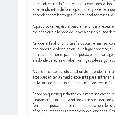
puede ofrecerte: la única vía es la experimentación 
analizando estos de forma particular, y vale decir q
aprender sobre hormigas. Y, para localizar reinas, l
Aquí ubico un regreso al paso anterior para repetir e
mejor acierto a la hora de volver a salir en busca de
Así que, al final, uno no sale "a buscar reinas", así co
dedicados a la observación- a un lugar concreto, a u
dan las condiciones para que pueda encontrar algo, 
allí donde parecía no haber hormigas salen algunas d
A veces, incluso, es sólo cuestión de aprender a mir
éste pueden ser un medio excelente para entrenar la 
en la formación de un conocimiento cada vez más 
Como no querría quedarme en la mera indicación teór
fundamentación) que a mí me valen para dar con vuel
forma que podamos ir teniendo una relación de estrat
años, con imágenes, referencias y explicaciones. Y 