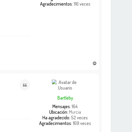
Agradecimientos:
116 veces
A
r
r
i
Citar
b
a
Bartleby
Mensajes:
164
Ubicación:
Murcia
Ha agradecido:
52 veces
Agradecimientos:
169 veces