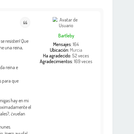
Citar
Bartleby
se resisten! Que
Mensajes:
164
me una reina,
Ubicación:
Murcia
Ha agradecido:
52 veces
Agradecimientos:
169 veces
da reina e
es para que
rmigas hay en mi
proximadamente el
ales?, ¿vuelan
munes.
o, ¡pero ayuda!