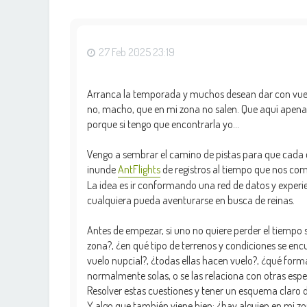
27 Feb 2025 23:19
Arranca la temporada y muchos desean dar con vuelos 
no, macho, que en mi zona no salen. Que aquí ape
porque si tengo que encontrarla yo...
Vengo a sembrar el camino de pistas para que cada cu
inunde
AntFlights
de registros al tiempo que nos come
La idea es ir conformando una red de datos y experien
cualquiera pueda aventurarse en busca de reinas.
Antes de empezar, si uno no quiere perder el tiempo 
zona?, ¿en qué tipo de terrenos y condiciones se e
vuelo nupcial?, ¿todas ellas hacen vuelo?, ¿qué for
normalmente solas, o se las relaciona con otras espe
Resolver estas cuestiones y tener un esquema claro 
Y algo que también viene bien: ¿hay alguien en mi 