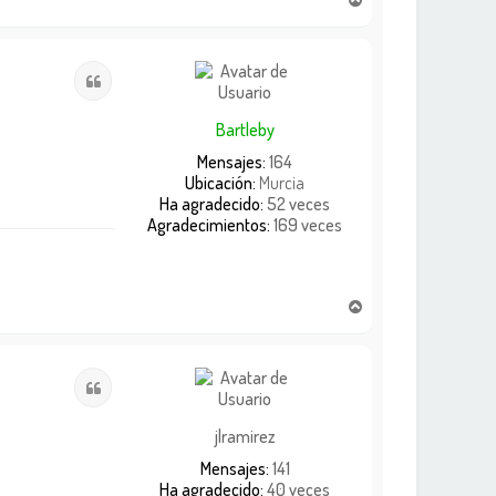
r
r
i
Citar
b
a
Bartleby
Mensajes:
164
Ubicación:
Murcia
Ha agradecido:
52 veces
Agradecimientos:
169 veces
A
r
r
i
Citar
b
a
jlramirez
Mensajes:
141
Ha agradecido:
40 veces