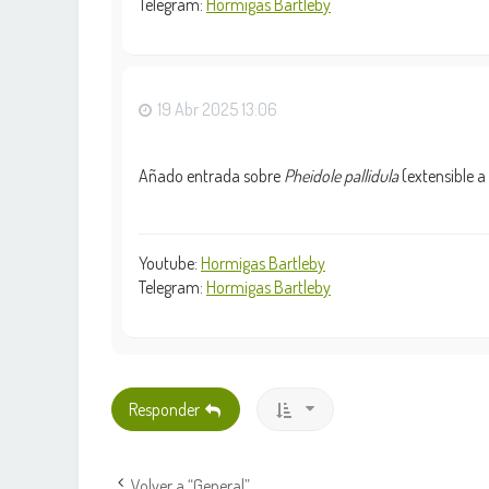
Telegram:
Hormigas Bartleby
19 Abr 2025 13:06
Añado entrada sobre
Pheidole pallidula
(extensible a
Youtube:
Hormigas Bartleby
Telegram:
Hormigas Bartleby
Responder
Volver a “General”