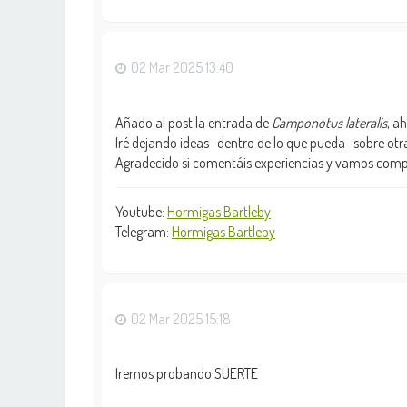
02 Mar 2025 13:40
Añado al post la entrada de
Camponotus lateralis
, a
Iré dejando ideas -dentro de lo que pueda- sobre ot
Agradecido si comentáis experiencias y vamos comp
Youtube:
Hormigas Bartleby
Telegram:
Hormigas Bartleby
02 Mar 2025 15:18
Iremos probando SUERTE