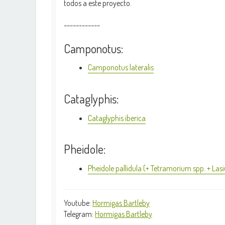
todos a este proyecto.
------------
Camponotus:
Camponotus lateralis
Cataglyphis:
Cataglyphis iberica
Pheidole:
Pheidole pallidula (+ Tetramorium spp. + Lasi
Youtube:
Hormigas Bartleby
Telegram:
Hormigas Bartleby