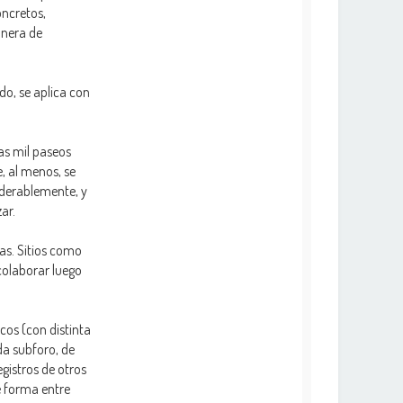
oncretos,
anera de
do, se aplica con
ras mil paseos
, al menos, se
iderablemente, y
ar.
as. Sitios como
colaborar luego
cos (con distinta
da subforo, de
gistros de otros
e forma entre