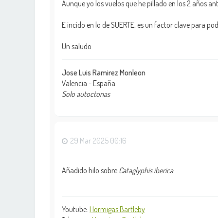
Aunque yo los vuelos que he pillado en los 2 años an
E incido en lo de SUERTE, es un factor clave para po
Un saludo
Jose Luis Ramirez Monleon
Valencia - España
Solo autoctonas
29 Mar 2025 00:16
Añadido hilo sobre
Cataglyphis iberica
.
Youtube:
Hormigas Bartleby