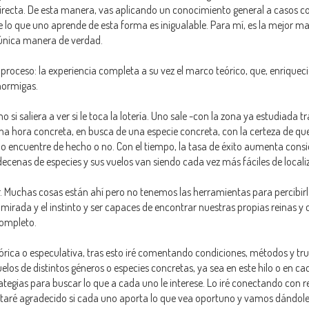
directa. De esta manera, vas aplicando un conocimiento general a casos c
ue lo que uno aprende de esta forma es inigualable. Para mí, es la mejor m
a única manera de verdad.
l proceso: la experiencia completa a su vez el marco teórico, que, enriqueci
 hormigas.
mo si saliera a ver si le toca la lotería. Uno sale -con la zona ya estudiada t
na hora concreta, en busca de una especie concreta, con la certeza de que
lo encuentre de hecho o no. Con el tiempo, la tasa de éxito aumenta cons
ecenas de especies y sus vuelos van siendo cada vez más fáciles de localiz
ar. Muchas cosas están ahí pero no tenemos las herramientas para percibirl
mirada y el instinto y ser capaces de encontrar nuestras propias reinas y 
completo.
ica o especulativa, tras esto iré comentando condiciones, métodos y tru
os de distintos géneros o especies concretas, ya sea en este hilo o en ca
egias para buscar lo que a cada uno le interese. Lo iré conectando con re
estaré agradecido si cada uno aporta lo que vea oportuno y vamos dándol