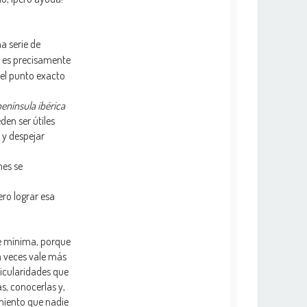
na serie de
ad es precisamente
 el punto exacto
enínsula ibérica
den ser útiles
 y despejar
nes se
ro lograr esa
se mínima, porque
 a veces vale más
ticularidades que
s, conocerlas y,
imiento que nadie