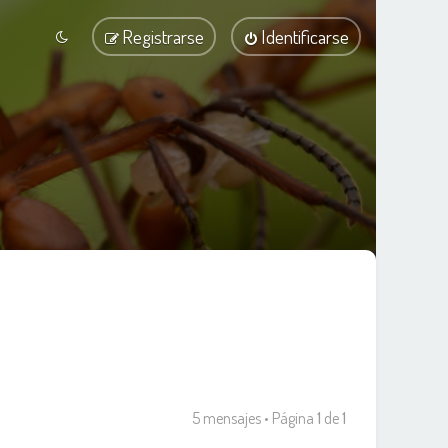
Registrarse
Identificarse
5 mensajes • Página
1
de
1