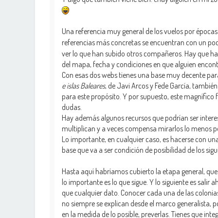
Una referencia muy general de los vuelos por época
referencias más concretas se encuentran con un poco
ver lo que han subido otros compañeros. Hay que ha
del mapa, fecha y condiciones en que alguien encont
Con esas dos webs tienes una base muy decente par
e islas Baleares
, de Javi Arcos y Fede García, también 
para este propósito. Y por supuesto, este magnífico 
dudas.
Hay además algunos recursos que podrían ser interes
multiplican y a veces compensa mirarlos lo menos pos
Lo importante, en cualquier caso, es hacerse con u
base que va a ser condición de posibilidad de los sigu
Hasta aquí habríamos cubierto la etapa general, que
lo importante es lo que sigue. Y lo siguiente es salir
que cualquier dato. Conocer cada una de las colonias 
no siempre se explican desde el marco generalista, p
en la medida de lo posible, preverlas. Tienes que int