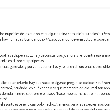
nupciales de los que obtener alguna reina para iniciar su colonia. ¡Pero 
nas hay hormigas. Como mucho
Messor
, cuando llueve en octubre. Guárda
al las aplique a su zona y circunstancias y, ahora sí, encuentre esa ansia
nta en el foro sus peripecias.
cias, generales y por zonas concretas, y tener en el foro unas claves útil
saliendo sin criterio, hay que hacerse algunas preguntas básicas: ¿qué ho
ncuentran?, ¿cuándo -en qué época y en qué momento del día- realizan a
ma de vida tienen?, ¿qué preferencias?, ¿hacen vuelos masivos o más puntu
cies?
del asunto es tenerlo casi todo hecho. Al menos, para las especies más co
zona que sepa más que yo y me eche una mano? No es en absoluto necesari