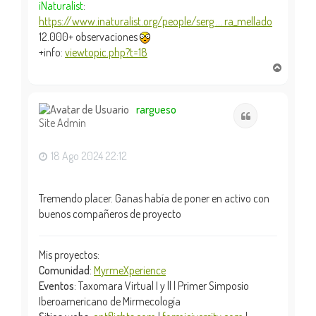
iNaturalist
:
https://www.inaturalist.org/people/serg ... ra_mellado
12.000+ observaciones
+info:
viewtopic.php?t=18
A
r
r
i
rargueso
Citar
Site Admin
b
a
18 Ago 2024 22:12
Tremendo placer. Ganas había de poner en activo con
buenos compañeros de proyecto
Mis proyectos:
Comunidad
:
MyrmeXperience
Eventos
: Taxomara Virtual I y || | Primer Simposio
Iberoamericano de Mirmecología