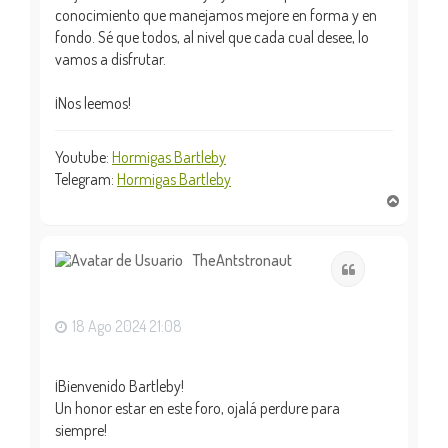
conocimiento que manejamos mejore en forma y en
fondo. Sé que todos, al nivel que cada cual desee, lo
vamos a disfrutar.
¡Nos leemos!
Youtube:
Hormigas Bartleby
Telegram:
Hormigas Bartleby
A
r
r
i
TheAntstronaut
Citar
b
a
18 Ago 2024 21:08
¡Bienvenido Bartleby!
Un honor estar en este foro, ojalá perdure para
siempre!