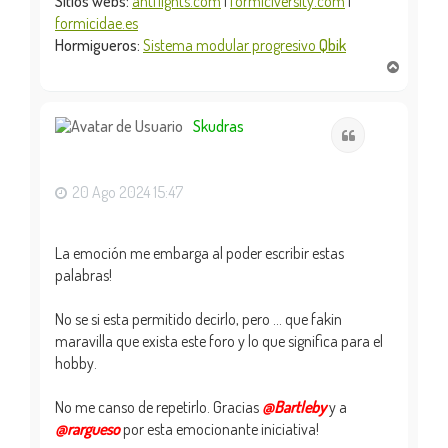
Sitios webs:
antflights.com
|
formiciversity.com
|
formicidae.es
Hormigueros:
Sistema modular progresivo
Qbik
A
r
r
i
Skudras
Citar
b
a
20 Ago 2024 15:47
La emoción me embarga al poder escribir estas
palabras!
No se si esta permitido decirlo, pero ... que fakin
maravilla que exista este foro y lo que significa para el
hobby.
No me canso de repetirlo. Gracias
@Bartleby
y a
@rargueso
por esta emocionante iniciativa!