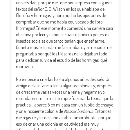
universidad, porque me topé por sorpresa con algunos
textos del señor E. O. Wilson en los que hablaba de
filosofía y hormigas, y abrí mucho los ojos antes de
comprobar que no me había equivocado de libro.
¡Hormigas! En ese momento comenzó una carrera casi
obsesiva por leer y conocer cuanto pudiera por estos
insectos sociales que tanto tenían que enseñarme.
Cuanto más leía, más me fascinaban, y a menudo me
preguntaba por qué los filósofos no lo dejaban todo
para dedicar su vida al estudio de las hormigas, qué
maravilla.
No empecé a criarlas hasta algunos años después. Un
amigo de la infancia tenía algunas colonias y, después
de ofrecerme varias veces una reina y negarme yo
rotundamente -lo mío siempre fue más la teoría que la
práctica-, apareció en mi casa con un tubito de ensayo
y una incipiente colonia de
Messor barbarus
. Entonces
me registré y leí de cabo a rabo Lamarabunta, porque
eso de criar una colonia en cautividad era muy