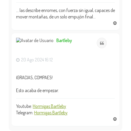
... las describe enromes, con fuerza sin igual, capaces de
mover montañas, de un solo empujón final...
A
r
r
i
Bartleby
Citar
b
a
20 Ago 2024 16:12
¡GRACIAS, COMPAES!
Esto acaba de empezar.
Youtube:
Hormigas Bartleby
Telegram:
Hormigas Bartleby
A
r
r