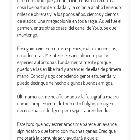
diferente de lo que yo había leído hasta la fecha. La
cosa fue bastante rodada, y la colonia acabó teniendo
miles de obreras y, a los pocos años, cientos y cientos
de alados. Una megacolonia en toda regla. Aquél fue el
germen, entre otras cosas, del canal de Youtube que
mantengo.
Enseguida vinieron otras especies, más experiencias,
otras lecturas. Me interesé especialmente por las
especies autóctonas, fundamentalmente porque
puedo verlas en libertad y aprender de ellas de primera
mano. Conocí y sigo conociendo gente estupenda, y
puedo decir que he hecho algunos buenos amigos.
Últimamente me he aficionado a la fotografía macro
como complemento de todo esto (¡alguna imagen
decente ha salido!), y espero seguir aprendiendo.
Este foro que hoy estrenamos me parece un avance
significativo que tomo con muchas ganas. Creo que
mejorará la comunidad y ayudará a que el