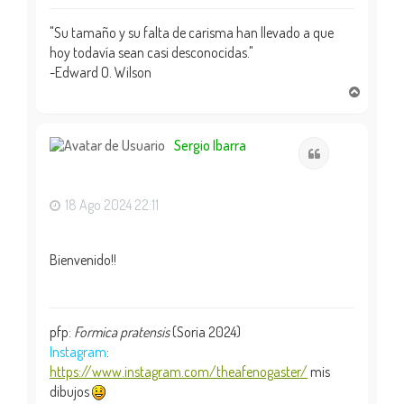
"Su tamaño y su falta de carisma han llevado a que
hoy todavía sean casi desconocidas."
-Edward O. Wilson
A
r
r
i
Sergio Ibarra
Citar
b
a
18 Ago 2024 22:11
Bienvenido!!
pfp:
Formica pratensis
(Soria 2024)
Instagram
:
https://www.instagram.com/theafenogaster/
mis
dibujos