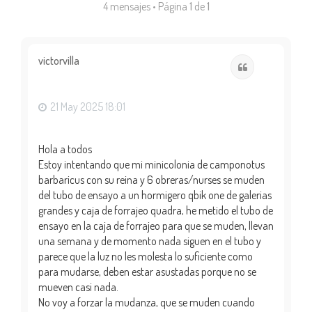
4 mensajes • Página
1
de
1
victorvilla
Citar
21 May 2025 18:01
Hola a todos
Estoy intentando que mi minicolonia de camponotus
barbaricus con su reina y 6 obreras/nurses se muden
del tubo de ensayo a un hormigero qbik one de galerias
grandes y caja de forrajeo quadra, he metido el tubo de
ensayo en la caja de forrajeo para que se muden, llevan
una semana y de momento nada siguen en el tubo y
parece que la luz no les molesta lo suficiente como
para mudarse, deben estar asustadas porque no se
mueven casi nada.
No voy a forzar la mudanza, que se muden cuando