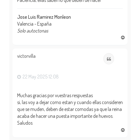
Jose Luis Ramirez Monleon
Valencia - España
Solo autoctonas
A
r
r
i
victorvilla
Citar
b
a
22 May 2025 12:08
Muchas gracias por vuestras respuestas
si, las voy a dejar como estan y cuando ellas consideren
que se muden, deben de estar comodas ya que la reina
acaba de hacer una puesta importante de huevos.
Saludos
A
r