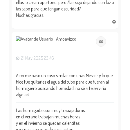
ellas lo crean oportuno, pero ¿las sigo dejando con luz o
las tapo para que tengan oscuridad?
Muchas gracias.
A
r
r
i
Amoavizco
Citar
b
a
21 May 2025 23:46
A mi me pasó un caso similar con unas Messor y lo que
hice fue quitarles el agua del tubo para que fueran al
hormiguero buscando humedad, no sé si te serviría
algo así.
Las hormiguitas son muy trabajadoras,
en el verano trabajan muchas horas
y en el invierno se quedan calentitas
y ya no salen más de sus casitas.