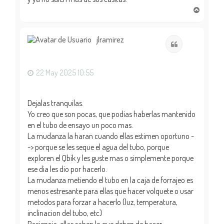
A
r
r
i
jlramirez
Citar
b
a
22 May 2025 10:55
Dejalas tranquilas.
Yo creo que son pocas, que podias haberlas mantenido
en el tubo de ensayo un poco mas.
La mudanza la haran cuando ellas estimen oportuno -
-> porque se les seque el agua del tubo, porque
exploren el Qbik y les guste mas o simplemente porque
ese dia les dio por hacerlo.
La mudanza metiendo el tubo en la caja de forrajeo es
menos estresante para ellas que hacer volquete o usar
metodos para forzar a hacerlo (luz, temperatura,
inclinacion del tubo, etc)
Paciencia, ellas saben lo que deben de hacer