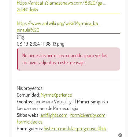
https://antcat.s3.amazonaws.com/8620/ga ...
2de141de45
https://www.antwiki.org/wiki/Myrmica_ba ...
ninsula%20
(Fig.
08-19-2024, 11-38-13.png
No tienes los permisos requeridos para ver los
archivos adjuntos a este mensaje.
Mis proyectos:
Comunidad
:
MyrmeXperience
Eventos
: Taxomara Virtual I y || | Primer Simposio
Iberoamericano de Mirmecología
Sitios webs:
antflights.com
|
formiciversity.com
|
formicidae.es
Hormigueros:
Sistema modular progresivo
Qbik
A