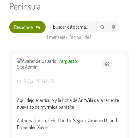
Peninsula
Búsqueda 
Buscar
Responder
1 mensaje • Página
1
de
1
rargueso
Citar
Site Admin
19 Ago 2024 11:38
Aquí dejo el artículo y la ficha de AntWiki de la reciente
nueva sp de myrmica parásita
Autores: García, Fede, Cuesta-Segura, Amonio D., and
Espadaler, Xavier