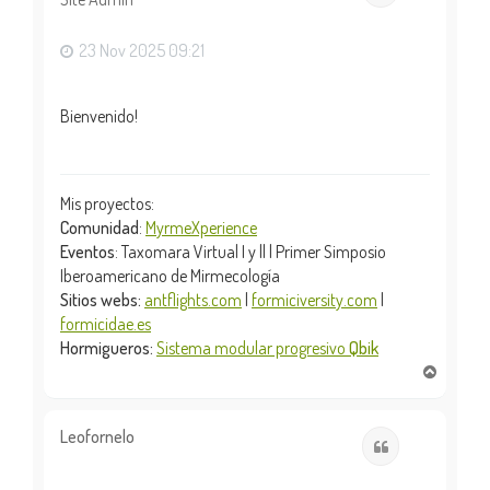
a
23 Nov 2025 09:21
Bienvenido!
Mis proyectos:
Comunidad
:
MyrmeXperience
Eventos
: Taxomara Virtual I y || | Primer Simposio
Iberoamericano de Mirmecología
Sitios webs:
antflights.com
|
formiciversity.com
|
formicidae.es
Hormigueros:
Sistema modular progresivo
Qbik
A
r
r
i
Leofornelo
Citar
b
a