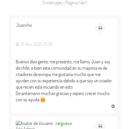
3 mensajes • Página
1
de
1
Juancho
Citar
16 Nov 2025 15:35
Buenos días gente, me presento, me llamo Juan y soy
de chile, si bien esta comunidad en su mayoría es de
criadores de europa me gustaría mucho que me
ayuden con su experiencia debido a que soy un criador
que recién está iniciando en esto.
De antemano muchas gracias y espero crecer mucho
con su ayuda
A
r
r
i
rargueso
Citar
Site Admin
b