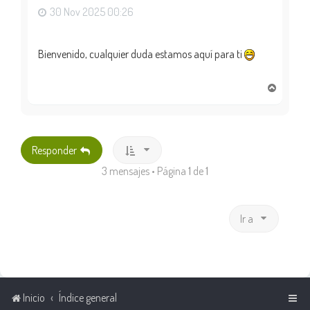
30 Nov 2025 00:26
Bienvenido, cualquier duda estamos aquí para ti
A
r
r
i
b
Responder
a
3 mensajes • Página
1
de
1
Ir a
Inicio
Índice general