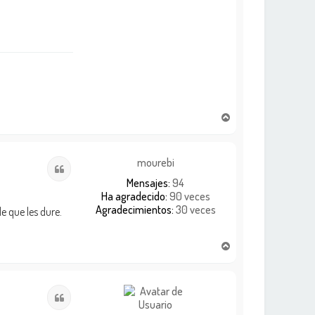
A
r
r
i
mourebi
Citar
b
Mensajes:
94
a
Ha agradecido:
90 veces
Agradecimientos:
30 veces
e que les dure.
A
r
r
i
Citar
b