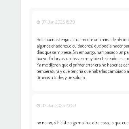
07 Jun 2025 15:39
Hola buenas tengo actualmente una reina de pheidole
algunos criadores(o cuidadores) que podía hacer para
días que se muriese. Sin embargo, han pasado un par 
huevos(o larvas, no los veo muy bien teniendo en cue
Ya me dijeron que el primer error era no haberlas ca
temperatura y que tendría que haberlas cambiado a u
Gracias a todos y un saludo.
07 Jun 2025 23:50
no no no, si hiciste algo mal fue otra cosa, lo que cue