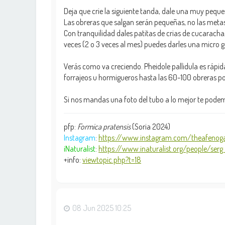
Deja que crie la siguiente tanda, dale una muy peq
Las obreras que salgan serán pequeñas, no las metas
Con tranquilidad dales patitas de crias de cucaracha
veces (2 o 3 veces al mes) puedes darles una micro g
Verás como va creciendo. Pheidole pallidula es rápida
forrajeos u hormigueros hasta las 60-100 obreras por
Si nos mandas una foto del tubo a lo mejor te podem
pfp:
Formica pratensis
(Soria 2024)
Instagram
:
https://www.instagram.com/theafenoga
iNaturalist
:
https://www.inaturalist.org/people/serg .
+info:
viewtopic.php?t=18
08 Jun 2025 10:25