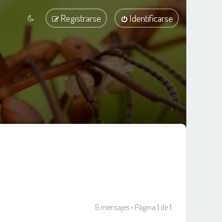
Registrarse
Identificarse
9 mensajes • Página
1
de
1