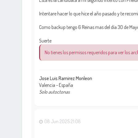
Esta es la candidata a mi segundo intento con Pheido
Intentare hacer lo que hice el año pasado y te reco
Como backup tengo 6 Reinas mas del dia 30 de Mayo
Suerte
No tienes los permisos requeridos para ver los ar
Jose Luis Ramirez Monleon
Valencia - España
Solo autoctonas
08 Jun 2025 21:08