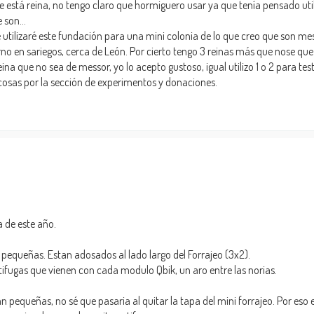
e está reina, no tengo claro que hormiguero usar ya que tenía pensado uti
son...
utilizaré este fundación para una mini colonia de lo que creo que son me
rno en sariegos, cerca de León. Por cierto tengo 3 reinas más que nose que 
ina que no sea de messor, yo lo acepto gustoso, igual utilizo 1 o 2 para tes
cosas por la sección de experimentos y donaciones.
 de este año.
 pequeñas. Estan adosados al lado largo del Forrajeo (3x2).
ntifugas que vienen con cada modulo Qbik, un aro entre las norias.
 pequeñas, no sé que pasaria al quitar la tapa del mini forrajeo. Por eso