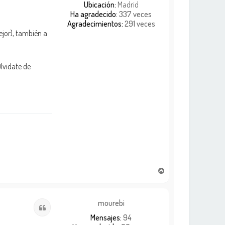
Ubicación:
Madrid
Ha agradecido:
337 veces
Agradecimientos:
291 veces
ejor), también a
Olvidate de
A
r
r
i
mourebi
Citar
b
Mensajes:
94
a