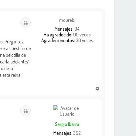
mourebi
Citar
Mensajes:
94
Ha agradecido:
90 veces
Agradecimientos:
30 veces
o. Pregunté a
e era cuestión de
a pelotilla de
acarla adelante?
to de la
 esta reina.
A
r
r
i
Citar
b
a
Sergio Ibarra
Mensajes:
352