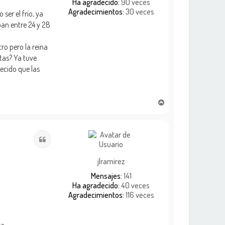
Ha agradecido:
90 veces
Agradecimientos:
30 veces
ser el frío, ya
ban entre 24 y 28
ro pero la reina
tas? Ya tuve
ecido que las
A
r
r
i
Citar
b
a
jlramirez
Mensajes:
141
Ha agradecido:
40 veces
Agradecimientos:
116 veces