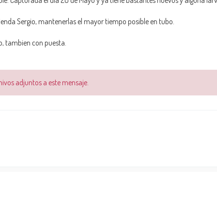
le. Capturada el dia 20 de Mayo y ya tiene bastantes huevos y alguna larv
mienda Sergio, mantenerlas el mayor tiempo posible en tubo.
, tambien con puesta.
chivos adjuntos a este mensaje.