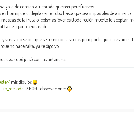
ueña gota de comida azucarada que recupere fuerzas.
 en hormiguero, dejalas en el tubo hasta que sea imposibles de alimentar.
, moscas de la fruta o lepismas jóvenes (todo recién muerto lo aceptan m
otita de líquido azucarado.
 y voraz, no se por qué se murieron las otras pero por lo que dices no es. 
que no hace falta, ya te digo yo.
os decir qué pasó con las anteriores
ster/
mis dibujos
.. ra_mellado
12.000+ observaciones