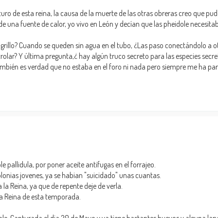
o de esta reina, la causa de la muerte de las otras obreras creo que pudo 
 una fuente de calor, yo vivo en León y decían que las pheidole necesita
grillo? Cuando se queden sin agua en el tubo, ¿Las paso conectándolo a ot
olar? Y última pregunta,¿ hay algún truco secreto para las especies secre
mbién es verdad que no estaba en el foro ni nada pero siempre me ha par
pallidula, por poner aceite antifugas en el forrajeo.
nias jovenes, ya se habian "suicidado" unas cuantas.
 la Reina, ya que de repente deje de verla.
a Reina de esta temporada.