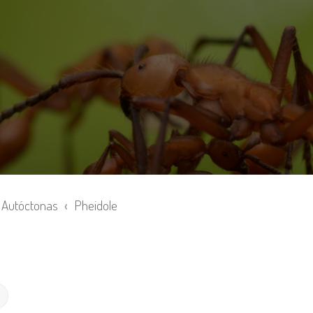
Autóctonas
Pheidole
Búsqueda avanzada
r