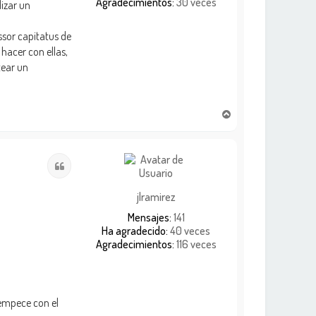
Agradecimientos:
30 veces
lizar un
ssor capitatus de
hacer con ellas,
tear un
A
r
r
i
Citar
b
a
jlramirez
Mensajes:
141
Ha agradecido:
40 veces
Agradecimientos:
116 veces
 empece con el