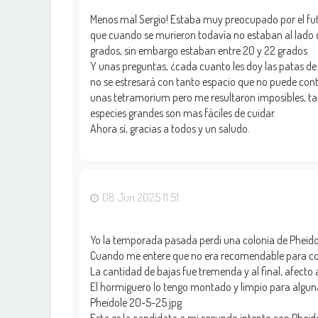
Menos mal Sergio! Estaba muy preocupado por el futur
que cuando se murieron todavía no estaban al lado de
grados, sin embargo estaban entre 20 y 22 grados.
Y unas preguntas, ¿cada cuanto les doy las patas de 
no se estresará con tanto espacio que no puede contr
unas tetramorium pero me resultaron imposibles, ta
especies grandes son mas fáciles de cuidar.
Ahora sí, gracias a todos y un saludo.
08 Jun 2025 11:51
Yo la temporada pasada perdi una colonia de Pheidole 
Cuando me entere que no era recomendable para colo
La cantidad de bajas fue tremenda y al final, afecto a
El hormiguero lo tengo montado y limpio para algun
Pheidole 20-5-25.jpg