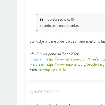
mourebi
escribió:
cuando sean unas cuantas
como dije, a lo mejor dentro de un año es esto, no
pfp:
Formica pratensis
(Soria 2024)
Instagram
:
https://www.instagram.com/theafenoga
iNaturalist
:
https://www.inaturalist.org/people/serg .
+info:
viewtopic.php?t=18
04 Feb 2026 10:31