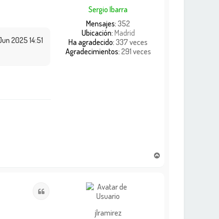
a
Sergio Ibarra
Mensajes:
352
Ubicación:
Madrid
Jun 2025 14:51
Ha agradecido:
337 veces
Agradecimientos:
291 veces
A
r
r
i
Citar
b
a
jlramirez