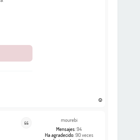
a.
A
r
r
i
mourebi
Citar
b
Mensajes:
94
a
Ha agradecido:
90 veces