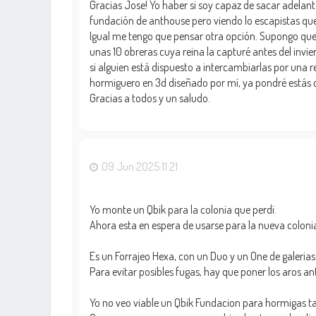
Gracias Jose! Yo haber si soy capaz de sacar adelant
fundación de anthouse pero viendo lo escapistas que 
Igual me tengo que pensar otra opción. Supongo que 
unas 10 obreras cuya reina la capturé antes del invie
si alguien está dispuesto a intercambiarlas por una re
hormiguero en 3d diseñado por mí, ya pondré estás 
Gracias a todos y un saludo.
09 Jun 2025 11:21
Yo monte un Qbik para la colonia que perdi.
Ahora esta en espera de usarse para la nueva colonia
Es un Forrajeo Hexa, con un Duo y un One de galerias
Para evitar posibles fugas, hay que poner los aros a
Yo no veo viable un Qbik Fundacion para hormigas tan