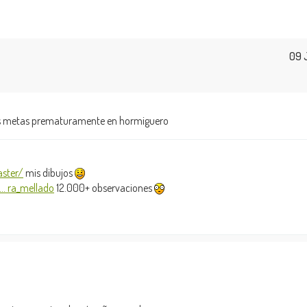
09 
 las metas prematuramente en hormiguero
ster/
mis dibujos
.. ra_mellado
12.000+ observaciones